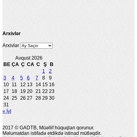
Arxivlər
Arxivlər
Avqust 2026
BE
ÇA
Ç
CA
C
Ş
B
1
2
3
4
5
6
7
8
9
10
11
12
13
14
15
16
17
18
19
20
21
22
23
24
25
26
27
28
29
30
31
« İyl
2017 © GADTB, Müəllif hüquqları qorunur.
Məlumatdan istifadə etdikdə istinad mütləqdir.