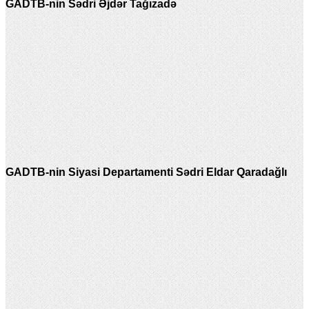
GADTB-nin Sədri Əjdər Tağızadə
GADTB-nin Siyasi Departamenti Sədri Eldar Qaradağlı