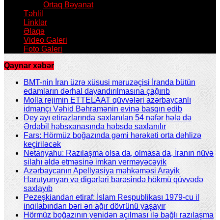
Ortaq Bəyanat
Təhlil
Linklər
Əlaqə
Video Galeri
Foto Galeri
Qaynar xəbər
BMT-nin İran üzrə xüsusi məruzəçisi İranda bütün
edamların dərhal dayandırılmasına çağırıb
Molla rejimin ETTELAAT qüvvələri azərbaycanlı
idmançı Vəhid Bəhramənin evinə basqın edib
Dey ayı etirazlarında saxlanılan 54 nəfər hələ də
Ərdəbil həbsxanasında həbsdə saxlanılır
Fars: Hörmüz boğazında gəmi hərəkəti orta dəhlizə
keçiriləcək
Netanyahu: Razılaşma olsa da, olmasa da, İranın nüvə
silahı əldə etməsinə imkan verməyəcəyik
Azərbaycanın Apellyasiya məhkəməsi Arayik
Harutyunyan və digərləri barəsində hökmü qüvvədə
saxlayıb
Pezeşkiandan etiraf: İslam Respublikası 1979-cu il
inqilabından bəri ən ağır dövrünü yaşayır
Hörmüz boğazının yenidən açılması ilə bağlı razılaşma