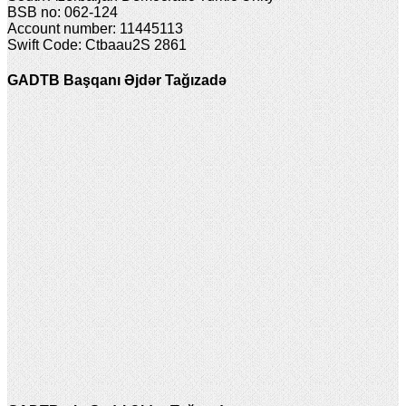
BSB no: 062-124
Account number: 11445113
Swift Code: Ctbaau2S 2861
GADTB Başqanı Əjdər Tağızadə