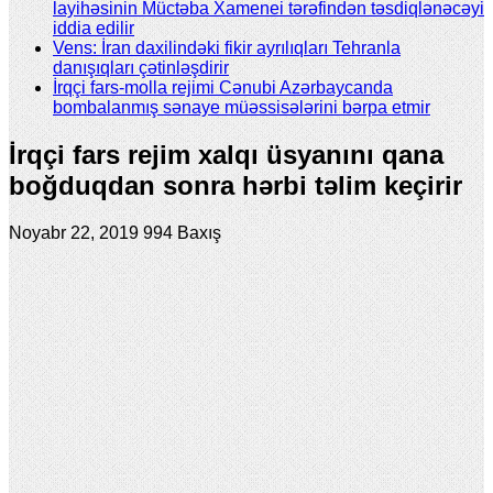
layihəsinin Müctəba Xamenei tərəfindən təsdiqlənəcəyi
iddia edilir
Vens: İran daxilindəki fikir ayrılıqları Tehranla
danışıqları çətinləşdirir
İrqçi fars-molla rejimi Cənubi Azərbaycanda
bombalanmış sənaye müəssisələrini bərpa etmir
İrqçi fars rejim xalqı üsyanını qana
boğduqdan sonra hərbi təlim keçirir
Noyabr 22, 2019
994 Baxış