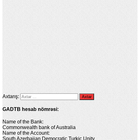
Axtarış:
GADTB hesab nömrəsi:
Name of the Bank:
Commonwealth bank of Australia
Name of the Account:
South Azerbaijan Democratic Turkic Unity