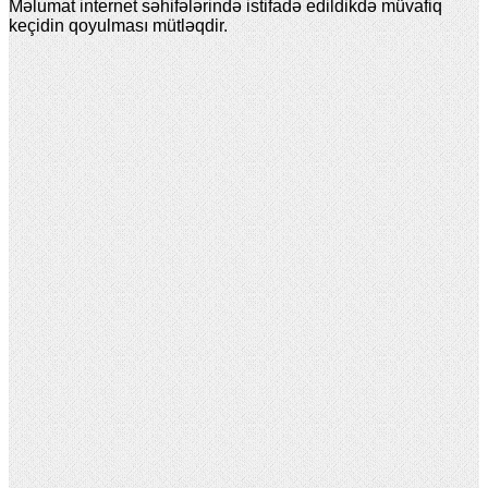
Məlumat internet səhifələrində istifadə edildikdə müvafiq
keçidin qoyulması mütləqdir.