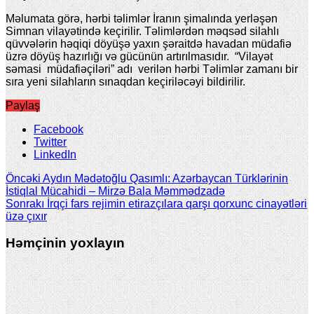
Məlumata görə, hərbi təlimlər İranın şimalında yerləşən
Simnan vilayətində keçirilir. Təlimlərdən məqsəd silahlı
qüvvələrin həqiqi döyüşə yaxın şəraitdə havadan müdafiə
üzrə döyüş hazırlığı və gücünün artırılmasıdır. “Vilayət
səmasi müdafiəçiləri” adı verilən hərbi Təlimlər zamanı bir
sıra yeni silahların sınaqdan keçiriləcəyi bildirilir.
Paylaş
Facebook
Twitter
LinkedIn
Öncəki
Aydın Mədətoğlu Qasımlı: Azərbaycan Türklərinin
İstiqlal Mücahidi – Mirzə Bala Məmmədzadə
Sonrakı
İrqçi fars rejimin etirazçılara qarşı qorxunc cinayətləri
üzə çıxır
Həmçinin yoxlayın