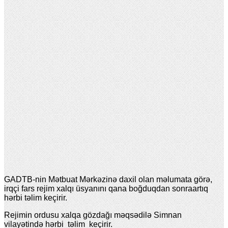
GADTB-nin Mətbuat Mərkəzinə daxil olan məlumata görə,
irqçi fars rejim xalqı üsyanını qana boğduqdan sonraartıq
hərbi təlim keçirir.
Rejimin ordusu xalqa gözdağı məqsədilə Simnan
vilayətində hərbi təlim keçirir.