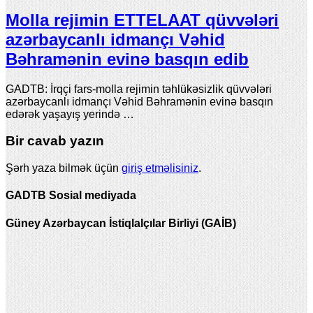
Molla rejimin ETTELAAT qüvvələri
azərbaycanlı idmançı Vəhid
Bəhramənin evinə basqın edib
GADTB: İrqçi fars-molla rejimin təhlükəsizlik qüvvələri
azərbaycanlı idmançı Vəhid Bəhramənin evinə basqın
edərək yaşayış yerində …
Bir cavab yazın
Şərh yaza bilmək üçün
giriş etməlisiniz
.
GADTB Sosial mediyada
Güney Azərbaycan İstiqlalçılar Birliyi (GAİB)