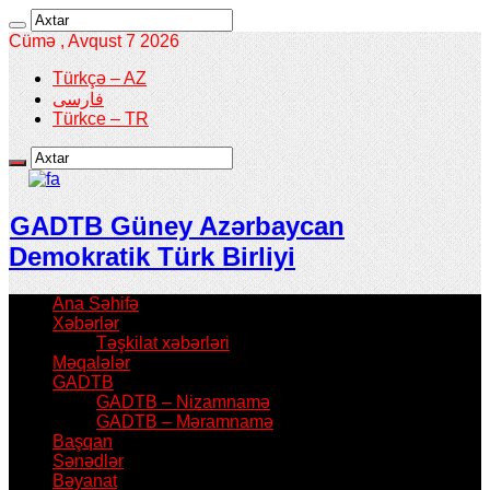
Cümə , Avqust 7 2026
Türkçə – AZ
فارسی
Türkce – TR
GADTB Güney Azərbaycan
Demokratik Türk Birliyi
Ana Səhifə
Xəbərlər
Təşkilat xəbərləri
Məqalələr
GADTB
GADTB – Nizamnamə
GADTB – Məramnamə
Başqan
Sənədlər
Bəyanat