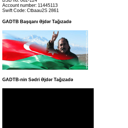
BSB no: 062-124
Account number: 11445113
Swift Code: Ctbaau2S 2861
GADTB Başqanı Əjdər Tağızadə
GADTB-nin Sədri Əjdər Tağızadə