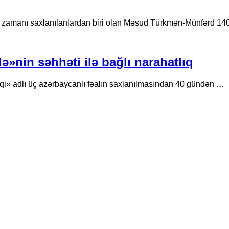
ı zamanı saxlanılanlardan biri olan Məsud Türkmən-Münfərd 14
»nin səhhəti ilə bağlı narahatlıq
» adlı üç azərbaycanlı fəalın saxlanılmasından 40 gündən …