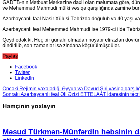
GADTB-nin Mətbuat Mərkəzinə daxil olan məlumata görə, dünən f
və Məhəmməd Mahmudi mülki vəsiqə qarşılığında zaminə burax
Azərbaycanlı fəal Nasir Xülusi Təbrizdə doğulub və 40 yaşı var.
Azərbaycanlı fəal Məhəmməd Mahmudi isə 1979-ci ildə Təbrizdə d
Qeyd edək ki, Heç bir günahı olmadan noyabr etirazları dövrü
dindirilib, son zamanlar isə zindana köçürülmüşdülər.
Paylaş
Facebook
Twitter
LinkedIn
Öncəki
Rejimin yaxaladığı Əyyub və Davud Şiri vəsiqə qarşılı
Sonrakı
Azərbaycanlı fəal Əli Əzizi ETTELAAT İdarəsinin təcr
Həmçinin yoxlayın
Məsud Türkmən-Münfərdin həbsinin d