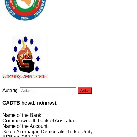
Axtarış:
GADTB hesab nömrəsi:
Name of the Bank:
Commonwealth bank of Australia
Name of the Account:
South Azerbaijan Democratic Turkic Unity