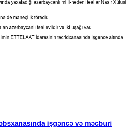
nda yaxaladığı azərbaycanlı milli-nədəni fəallar Nasir Xülusi
nə də maneçilik törədir.
n azərbaycanlı fəal evlidir və iki uşağı var.
ejimin ETTELAAT İdarəsinin təcridxanasında işgəncə altında
əbsxanasında işgəncə və məcburi