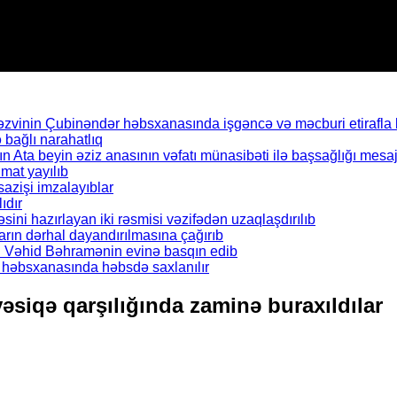
inin Çubinəndər həbsxanasında işgəncə və məcburi etirafla b
bağlı narahatlıq
Ata beyin əziz anasının vəfatı münasibəti ilə başsağlığı mesaj
mat yayılıb
azişi imzalayıblar
ıdır
əsini hazırlayan iki rəsmisi vəzifədən uzaqlaşdırılıb
rın dərhal dayandırılmasına çağırıb
ı Vəhid Bəhramənin evinə basqın edib
il həbsxanasında həbsdə saxlanılır
iqə qarşılığında zaminə buraxıldılar