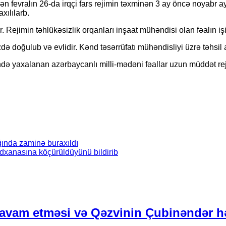
evralın 26-da irqçi fars rejimin təxminən 3 ay öncə noyabr ayı
ılılarb.
 Rejimin təhlükəsizlik orqanları inşaat mühəndisi olan fəalın işi
oğulub və evlidir. Kənd təsərrüfatı mühəndisliyi üzrə təhsil ala
ndə yaxalanan azərbaycanlı milli-mədəni fəallar uzun müddət r
ğında zaminə buraxıldı
idxanasına köçürüldüyünü bildirib
avam etməsi və Qəzvinin Çubinəndər h