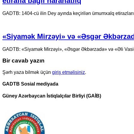
etirafla bağlı narahatlıq
GADTB: 1404-cü ilin Dey ayında keçirilən ümumxalq etirazlar
«Siyamək Mirzəyi» və «Əsgər Əkbərzadə
GADTB: «Siyamək Mirzəyi», «Əsgər Əkbərzadə» və «Əli Vasiqi
Bir cavab yazın
Şərh yaza bilmək üçün
giriş etməlisiniz
.
GADTB Sosial mediyada
Güney Azərbaycan İstiqlalçılar Birliyi (GAİB)