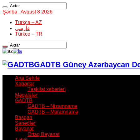
Şənbə , Avqust 8 2026
Türkçə – AZ
فارسی
Türkce – TR
GADTB Güney Azərbaycan Demo
Ana Səhifə
Xəbərlər
Təşkilat xəbərləri
Məqalələr
GADTB
GADTB – Nizamnamə
GADTB – Məramnamə
Başqan
Sənədlər
Bəyanat
Ortaq Bəyanat
Təhlil