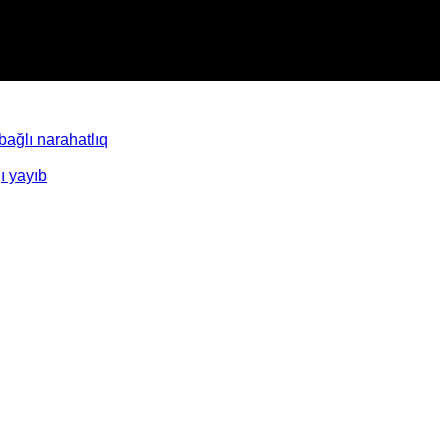
ağlı narahatlıq
ı yayıb