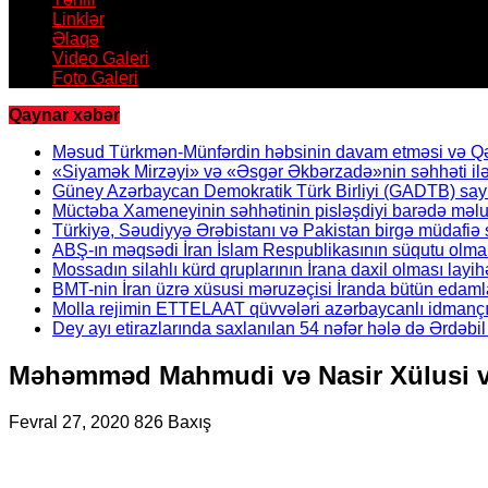
Linklər
Əlaqə
Video Galeri
Foto Galeri
Qaynar xəbər
Məsud Türkmən-Münfərdin həbsinin davam etməsi və Qəzv
«Siyamək Mirzəyi» və «Əsgər Əkbərzadə»nin səhhəti ilə 
Güney Azərbaycan Demokratik Türk Birliyi (GADTB) sayın 
Müctəba Xameneyinin səhhətinin pisləşdiyi barədə məlu
Türkiyə, Səudiyyə Ərəbistanı və Pakistan birgə müdafiə s
ABŞ-ın məqsədi İran İslam Respublikasının süqutu olmal
Mossadın silahlı kürd qruplarının İrana daxil olması layih
BMT-nin İran üzrə xüsusi məruzəçisi İranda bütün edamla
Molla rejimin ETTELAAT qüvvələri azərbaycanlı idmanç
Dey ayı etirazlarında saxlanılan 54 nəfər hələ də Ərdəb
Məhəmməd Mahmudi və Nasir Xülusi vəs
Fevral 27, 2020
826 Baxış