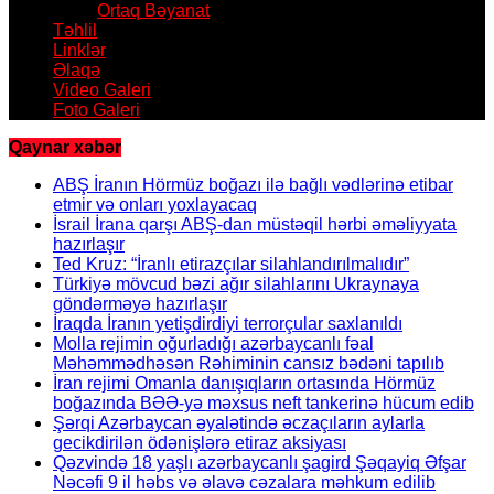
Ortaq Bəyanat
Təhlil
Linklər
Əlaqə
Video Galeri
Foto Galeri
Qaynar xəbər
ABŞ İranın Hörmüz boğazı ilə bağlı vədlərinə etibar
etmir və onları yoxlayacaq
İsrail İrana qarşı ABŞ-dan müstəqil hərbi əməliyyata
hazırlaşır
Ted Kruz: “İranlı etirazçılar silahlandırılmalıdır”
Türkiyə mövcud bəzi ağır silahlarını Ukraynaya
göndərməyə hazırlaşır
İraqda İranın yetişdirdiyi terrorçular saxlanıldı
Molla rejimin oğurladığı azərbaycanlı fəal
Məhəmmədhəsən Rəhiminin cansız bədəni tapılıb
İran rejimi Omanla danışıqların ortasında Hörmüz
boğazında BƏƏ-yə məxsus neft tankerinə hücum edib
Şərqi Azərbaycan əyalətində əczaçıların aylarla
gecikdirilən ödənişlərə etiraz aksiyası
Qəzvində 18 yaşlı azərbaycanlı şagird Şəqayiq Əfşar
Nəcəfi 9 il həbs və əlavə cəzalara məhkum edilib