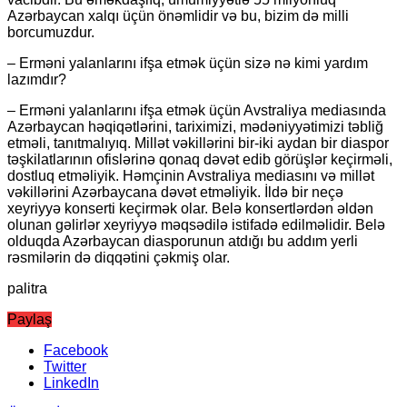
Azərbaycan xalqı üçün önəmlidir və bu, bizim də milli
borcumuzdur.
– Erməni yalanlarını ifşa etmək üçün sizə nə kimi yardım
lazımdır?
– Erməni yalanlarını ifşa etmək üçün Avstraliya mediasında
Azərbaycan həqiqətlərini, tariximizi, mədəniyyətimizi təbliğ
etməli, tanıtmalıyıq. Millət vəkillərini bir-iki aydan bir diaspor
təşkilatlarının ofislərinə qonaq dəvət edib görüşlər keçirməli,
dostluq etməliyik. Həmçinin Avstraliya mediasını və millət
vəkillərini Azərbaycana dəvət etməliyik. İldə bir neçə
xeyriyyə konserti keçirmək olar. Belə konsertlərdən əldən
olunan gəlirlər xeyriyyə məqsədilə istifadə edilməlidir. Belə
olduqda Azərbaycan diasporunun atdığı bu addım yerli
rəsmilərin də diqqətini çəkmiş olar.
palitra
Paylaş
Facebook
Twitter
LinkedIn