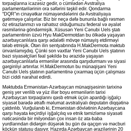
torpaqlarına icazəsiz gedir, o cümlədən Avstraliya
parlamentarilərinin ora səfərini təşkil edir. Qondarma
“DQR”ın cinayətkar nümayəndələrini də Avstraliyaya
gətirməyə çalışırlar. Biz bir neçə dəfə bununla bağlı rəsmən
öz etirazlarımızı və rahatsız olduğumuzu federal və əyalət
rəsmilərinə göndərmişik. Xüsusən Yeni Cənubi Uels ştatı
parlamentinin üzvü Hyu MakDermotdan bu ölkədə yaşayan
azərbaycanlılara qarşı ədalətli mövqe nümayiş etdirməyi
tələb etmişik. Ötən ilin sentyabrında H.MakDermota məktub
ünvanlamışdıq. Çünki son vaxtlar Yeni Cənubi Uels ştatının
bəzi siyasətçiləri fəal şəkildə bu ərazidə yaşayan
azərbaycanlılarla ermənilər arasında qarşıdurmanı və siyasi
gərginliyi artırırlar. H.MakDermotun bu münaqişəni Yeni
Cənubi Uels ştatının parlamentinə çıxarmaq üçün çalışması
bizi ciddi narahat edirdi.
Məktubda Ermənistan-Azərbaycan münaqişəsinin tarixinə
geniş yer verilib və yüz illər boyu ermənilərin tarixi
Azərbaycan torpaqlarını qəsb etmək üçün apardığı işğalçı
siyasət barədə ətraflı məlumat avstraliyalı deputatın diqqətinə
çatdırılıb. Vurğulanıb ki, Ermənistan dövlətinin Azərbaycana
qarşı həyata keçirdiyi işğalçılıq və etnik təmizləmə siyasəti
nəticəsində bir milyondan çox insan öz ata-baba
yurdlarından didərgin düşərək bu gün də qaçqın və məcburi
köçkün statusu daşıyır. Hazırda Azərbaycan ərazilərinin 20