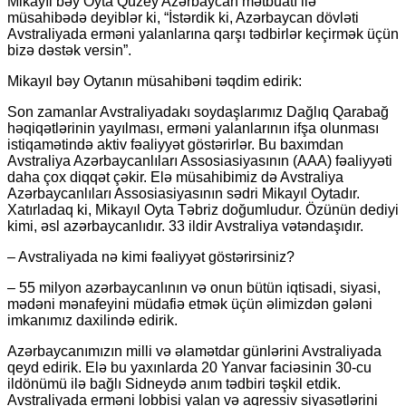
Mikayıl bəy Oyta Quzey Azərbaycan mətbuatı ilə
müsahibədə deyiblər ki, “İstərdik ki, Azərbaycan dövləti
Avstraliyada erməni yalanlarına qarşı tədbirlər keçirmək üçün
bizə dəstək versin”.
Mikayıl bəy Oytanın müsahibəni təqdim edirik:
Son zamanlar Avstraliyadakı soydaşlarımız Dağlıq Qarabağ
həqiqətlərinin yayılması, erməni yalanlarının ifşa olunması
istiqamətində aktiv fəaliyyət göstərirlər. Bu baxımdan
Avstraliya Azərbaycanlıları Assosiasiyasının (AAA) fəaliyyəti
daha çox diqqət çəkir. Elə müsahibimiz də Avstraliya
Azərbaycanlıları Assosiasiyasının sədri Mikayıl Oytadır.
Xatırladaq ki, Mikayıl Oyta Təbriz doğumludur. Özünün dediyi
kimi, əsl azərbaycanlıdır. 33 ildir Avstraliya vətəndaşıdır.
– Avstraliyada nə kimi fəaliyyət göstərirsiniz?
– 55 milyon azərbaycanlının və onun bütün iqtisadi, siyasi,
mədəni mənafeyini müdafiə etmək üçün əlimizdən gələni
imkanımız daxilində edirik.
Azərbaycanımızın milli və əlamətdar günlərini Avstraliyada
qeyd edirik. Elə bu yaxınlarda 20 Yanvar faciəsinin 30-cu
ildönümü ilə bağlı Sidneydə anım tədbiri təşkil etdik.
Avstraliyada erməni lobbisi yalan və aqressiv siyasətlərini