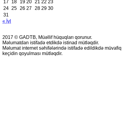
17
18
19
20
21
22
23
24
25
26
27
28
29
30
31
« İyl
2017 © GADTB, Müəllif hüquqları qorunur.
Məlumatdan istifadə etdikdə istinad mütləqdir.
Məlumat internet səhifələrində istifadə edildikdə müvafiq
keçidin qoyulması mütləqdir.