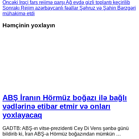
Öncəki
İrqçi fars rejimə qarşı Ağ evdə gizli toplantı keçirilib
Sonrakı
Rejim azərbaycanlı fəallar Şəhruz və Şahin Bərzgəri
mühakimə etdi
Həmçinin yoxlayın
ABŞ İranın Hörmüz boğazı ilə bağlı
vədlərinə etibar etmir və onları
yoxlayacaq
GADTB: ABŞ-ın vitse-prezidenti Cey Di Vens şənbə günü
bildirib ki, İran ABŞ-a Hörmüz boğazından mümkün …