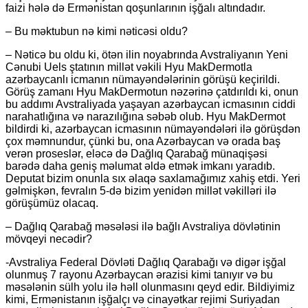
faizi hələ də Ermənistan qoşunlarının işğalı altındadır.
– Bu məktubun nə kimi nəticəsi oldu?
– Nəticə bu oldu ki, ötən ilin noyabrında Avstraliyanın Yeni
Cənubi Uels ştatının millət vəkili Hyu MakDermotla
azərbaycanlı icmanın nümayəndələrinin görüşü keçirildi.
Görüş zamanı Hyu MakDermotun nəzərinə çatdırıldı ki, onun
bu addımı Avstraliyada yaşayan azərbaycan icmasının ciddi
narahatlığına və narazılığına səbəb olub. Hyu MakDermot
bildirdi ki, azərbaycan icmasının nümayəndələri ilə görüşdən
çox məmnundur, çünki bu, ona Azərbaycan və orada baş
verən proseslər, eləcə də Dağlıq Qarabağ münaqişəsi
barədə daha geniş məlumat əldə etmək imkanı yaradıb.
Deputat bizim onunla sıx əlaqə saxlamağımız xahiş etdi. Yeri
gəlmişkən, fevralın 5-də bizim yenidən millət vəkilləri ilə
görüşümüz olacaq.
– Dağlıq Qarabağ məsələsi ilə bağlı Avstraliya dövlətinin
mövqeyi necədir?
-Avstraliya Federal Dövləti Dağlıq Qarabağı və digər işğal
olunmuş 7 rayonu Azərbaycan ərazisi kimi tanıyır və bu
məsələnin sülh yolu ilə həll olunmasını qeyd edir. Bildiyimiz
kimi, Ermənistanın işğalçı və cinayətkar rejimi Suriyadan