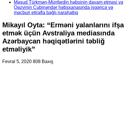
Məsud Türkmən-Münfərdin həbsinin davam etməsi və
Qəzvinin Çubinəndər həbsxanasında işgəncə və
məcburi etirafla bağlı narahatlıq
Mikayıl Oyta: “Erməni yalanlarını ifşa
etmək üçün Avstraliya mediasında
Azərbaycan həqiqətlərini təbliğ
etməliyik”
Fevral 5, 2020
808 Baxış