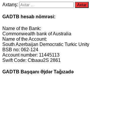
Axtarış:
GADTB hesab nömrəsi:
Name of the Bank:
Commonwealth bank of Australia
Name of the Account:
South Azerbaijan Democratic Turkic Unity
BSB no: 062-124
Account number: 11445113
Swift Code: Ctbaau2S 2861
GADTB Başqanı Əjdər Tağızadə