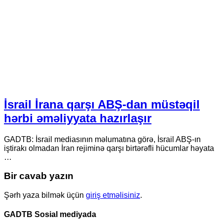
İsrail İrana qarşı ABŞ-dan müstəqil
hərbi əməliyyata hazırlaşır
GADTB: İsrail mediasının məlumatına görə, İsrail ABŞ-ın
iştirakı olmadan İran rejiminə qarşı birtərəfli hücumlar həyata
…
Bir cavab yazın
Şərh yaza bilmək üçün
giriş etməlisiniz
.
GADTB Sosial mediyada