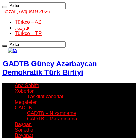
Bazar , Avqust 9 2026
Türkçə – AZ
فارسی
Türkce – TR
GADTB Güney Azərbaycan
Demokratik Türk Birliyi
Ana Səhifə
Xəbərlər
Təşkilat xəbərləri
Məqalələr
GADTB
GADTB – Nizamnamə
GADTB – Məramnamə
Başqan
Sənədlər
Bəyanat