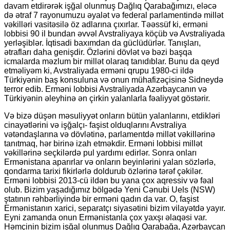
davam etdirərək işğal olunmuş Dağlıq Qarabağımızı, eləcə
də ətraf 7 rayonumuzu əyalət və federal parlamentində millət
vəkilləri vasitəsilə öz adlarına çıxırlar. Təəssüf ki, erməni
lobbisi 90 il bundan əvvəl Avstraliyaya köçüb və Avstraliyada
yerləşiblər. İqtisadi baxımdan da güclüdürlər. Tanışları,
ətrafları daha genişdir. Özlərini dövlət və bəzi başqa
icmalarda məzlum bir millət olaraq tanıdıblar. Bunu da qeyd
etməliyəm ki, Avstraliyada erməni qrupu 1980-ci ildə
Türkiyənin baş konsuluna və onun mühafizəçisinə Sidneydə
terror edib. Erməni lobbisi Avstraliyada Azərbaycanın və
Türkiyənin əleyhinə ən çirkin yalanlarla fəaliyyət göstərir.
Və bizə düşən məsuliyyət onların bütün yalanlarını, etdikləri
cinayətlərini və işğalçı- faşist olduqlarını Avstraliya
vətəndaşlarına və dövlətinə, parlamentdə millət vəkillərinə
tanıtmaq, hər birinə izah etməkdir. Erməni lobbisi millət
vəkillərinə seçkilərdə pul yardımı edirlər. Sonra onları
Ermənistana aparırlar və onların beyinlərini yalan sözlərlə,
qondarma tarixi fikirlərlə doldurub özlərinə tərəf çəkilər.
Erməni lobbisi 2013-cü ildən bu yana çox aqressiv və fəal
olub. Bizim yaşadığımız bölgədə Yeni Cənubi Uels (NSW)
ştatının rəhbərliyində bir erməni qadın da var. O, faşist
Ermənistanın xarici, separatçı siyasətini bizim vilayətdə yayır.
Eyni zamanda onun Ermənistanla çox yaxşı əlaqəsi var.
Həmçinin bizim işğal olunmuş Dağlıq Qarabağa, Azərbaycan