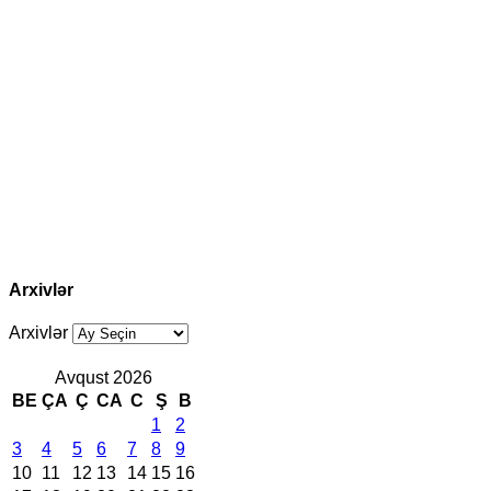
Arxivlər
Arxivlər
Avqust 2026
BE
ÇA
Ç
CA
C
Ş
B
1
2
3
4
5
6
7
8
9
10
11
12
13
14
15
16