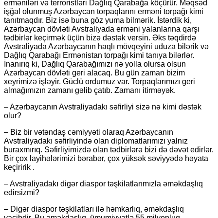
erməniləri və terroristləri Dağlıq Qarabağa köçürür. Məqsəd
işğal olunmuş Azərbaycan torpaqlarını erməni torpağı kimi
tanıtmaqdır. Biz isə buna göz yuma bilmərik. İstərdik ki,
Azərbaycan dövləti Avstraliyada erməni yalanlarına qarşı
tədbirlər keçirmək üçün bizə dəstək versin. Əks təqdirdə
Avstraliyada Azərbaycanın haqlı mövqeyini uduza bilərik və
Dağlıq Qarabağı Ermənistan torpağı kimi tanıya bilərlər.
İnanırıq ki, Dağlıq Qarabağımızı nə yolla olursa olsun
Azərbaycan dövləti geri alacaq. Bu gün zaman bizim
xeyrimizə işləyir. Güclü ordumuz var. Torpaqlarımızı geri
almağımızın zamanı gəlib çatıb. Zamanı itirməyək.
– Azərbaycanın Avstraliyadakı səfirliyi sizə nə kimi dəstək
olur?
– Biz bir vətəndaş cəmiyyəti olaraq Azərbaycanın
Avstraliyadakı səfirliyində olan diplomatlarımızı yalnız
buraxmırıq. Səfirliyimizdə olan tədbirlərə bizi də dəvət edirlər.
Bir çox layihələrimizi bərabər, çox yüksək səviyyədə həyata
keçiririk .
– Avstraliyadakı digər diaspor təşkilatlarımızla əməkdaşlıq
edirsizmi?
– Digər diaspor təşkilatları ilə həmkarlıq, əməkdaşlıq
vacibdir. Bu əməkdaşlıq, ümumiyyətlə 55 milyonluq