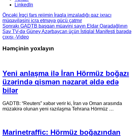
LinkedIn
Öncəki
İrqçi fars rejimin İraqla imzaladığı qaz ixracı
müqaviləsini icra etməyə gücü çatmır
Sonrakı
GADTB başqan müavini sayın Eldar Qaradağlının
Sav TV-də Güney Azərbaycan üçün İstiqlal Manifesti barədə
çıxışı -Video
Həmçinin yoxlayın
Yeni anlaşma ilə İran Hörmüz boğazı
üzərində qismən nəzarət əldə edə
bilər
GADTB: “Reuters” xəbər verir ki, İran və Oman arasında
müzakirə olunan yeni razılaşma Tehrana Hörmüz …
Marinetraffic: Hörmüz boğazından