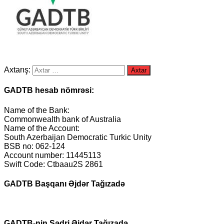
Axtarış:
GADTB hesab nömrəsi:
Name of the Bank:
Commonwealth bank of Australia
Name of the Account:
South Azerbaijan Democratic Turkic Unity
BSB no: 062-124
Account number: 11445113
Swift Code: Ctbaau2S 2861
GADTB Başqanı Əjdər Tağızadə
GADTB-nin Sədri Əjdər Tağızadə