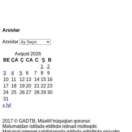
Arxivlər
Arxivlər
Avqust 2026
BE
ÇA
Ç
CA
C
Ş
B
1
2
3
4
5
6
7
8
9
10
11
12
13
14
15
16
17
18
19
20
21
22
23
24
25
26
27
28
29
30
31
« İyl
2017 © GADTB, Müəllif hüquqları qorunur.
Məlumatdan istifadə etdikdə istinad mütləqdir.
Məlumat internet səhifələrində istifadə edildikdə müvafiq