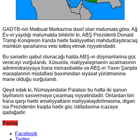
GADTB-nin Mətbuat Mərkəzinə daxil olan məlumata görə, Ağ
Ev-ın yaydığı məlumatda bildirilir ki, ABŞ Prezidenti Donald
Tramp Konqresin İranda hərbi fəaliyyətləri məhdudlaşdıracaq
mümkün qərarlarına veto tətbiq etmək niyyətindədir.
Bu sənədin qəbul olunacağı halda ABŞ-ın düşmənlərinə güc
verəcəyi vurğulanıb. Xüsusilə, maliyyələşmənin azalmasının
administrasiyaya İrana münasibətdə və ABŞ-ın Yaxın Şərqdə
maraqlarının müdafiəsi baxımından siyasət yürütməsinə
mane olduğu vurğulanıb.
Qeyd edək ki, Nümayəndələr Palatası bu həftə iki qanun
layihəsini səsverməyə çıxarmaq niyyətindədir. Onlardan biri
İrana qarşı hərbi əməliyyatların maliyyələşdirilməsinə, digəri
isə Prezidentin İraqda hərbi güc istifadəsinə icazəyə
qadağadır.
Paylaş
Facebook
Twitter