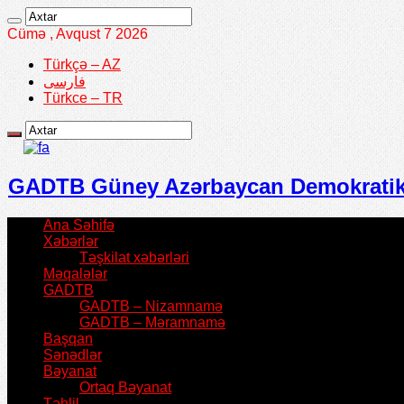
Cümə , Avqust 7 2026
Türkçə – AZ
فارسی
Türkce – TR
GADTB Güney Azərbaycan Demokratik T
Ana Səhifə
Xəbərlər
Təşkilat xəbərləri
Məqalələr
GADTB
GADTB – Nizamnamə
GADTB – Məramnamə
Başqan
Sənədlər
Bəyanat
Ortaq Bəyanat
Təhlil