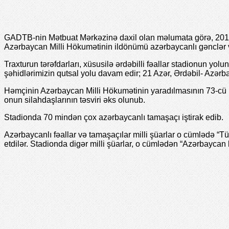
GADTB-nin Mətbuat Mərkəzinə daxil olan məlumata görə, 2018-
Azərbaycan Milli Hökumətinin ildönümü azərbaycanlı gənclər və 
Traxturun tərəfdarları, xüsusilə ərdəbilli fəallar stadionun yol
şəhidlərimizin qutsal yolu davam edir; 21 Azər, Ərdəbil- Azərba
Həmçinin Azərbaycan Milli Hökumətinin yaradılmasının 73-cü il
onun silahdaşlarının təsviri əks olunub.
Stadionda 70 mindən çox azərbaycanlı tamaşaçı iştirak edib.
Azərbaycanlı fəallar və tamaşaçılar milli şüarlar o cümlədə “T
etdilər. Stadionda digər milli şüarlar, o cümlədən “Azərbaycan b