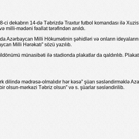
ci dekabrın 14-də Təbrizdə Traxtur futbol komandası ilə Xuzist
milli-mədəni fəallat tərəfindən anıldı.
unda Azərbaycan Milli Hökumətinin şəhidləri və onların ideyalarını
ycan Milli Hərəkatı” sözü yazılıb.
dönümü münasibəti ilə stadionda plakatlar da qaldırılıb. Plaka
ürk dilində mədrəsə-olmalıdır hər kəsə” şüarı səsləndirməklə Azə
ir olsun-mərkəzi Təbriz olsun” və s. şüarlar səsləndirilib.