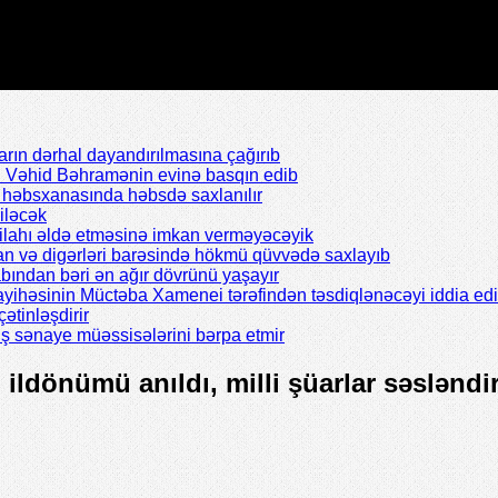
rın dərhal dayandırılmasına çağırıb
ı Vəhid Bəhramənin evinə basqın edib
il həbsxanasında həbsdə saxlanılır
iləcək
silahı əldə etməsinə imkan verməyəcəyik
n və digərləri barəsində hökmü qüvvədə saxlayıb
abından bəri ən ağır dövrünü yaşayır
ayihəsinin Müctəba Xamenei tərəfindən təsdiqlənəcəyi iddia edil
çətinləşdirir
ş sənaye müəssisələrini bərpa etmir
ildönümü anıldı, milli şüarlar səsləndir