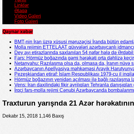
Linklər
Əlaqə
Video Galeri
Foto Galeri
Qaynar xəbər
BMT-nin İran üzrə xüsusi məruzəçisi İranda bütün edamla
Molla rejimin ETTELAAT qüvvələri azərbaycanlı idmanç
Dey ayı etirazlarında saxlanılan 54 nəfər hələ də Ərdəb
Fars: Hörmüz boğazında gəmi hərəkəti orta dəhlizə keçir
Netanyahu: Razılaşma olsa da, olmasa da, İranın nüvə 
Azərbaycanın Apellyasiya məhkəməsi Arayik Harutyunya
Pezeşkiandan etiraf: İslam Respublikası 1979-cu il inqil
Hörmüz boğazının yenidən açılması ilə bağlı razılaşma l
Vens: İran daxilindəki fikir ayrılıqları Tehranla danışıqları 
İrqçi fars-molla rejimi Cənubi Azərbaycanda bombalanmı
Traxturun yarışnda 21 Azər hərəkatının 
Dekabr 15, 2018
1,146 Baxış