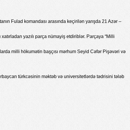
anın Fulad komandası arasında keçirilən yarışda 21 Azər –
 xatırladan yazılı parça nümayiş etdiriblər. Parçaya “Milli
tlarda milli hökumətin başçısı mərhum Seyid Cəfər Pişəvəri və
rbaycan türkcəsinin məktəb və universitetlərdə tədrisini tələb