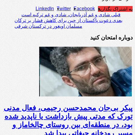
LinkedIn
Twitter
Facebook
به اشتراک بگذارید
قبلی
شادی و غم آذربایجان، شادی و غم ترکیه است
بعدی
دعوت پاکستان از چین برای کاهش فشار بر ترکان
مسلمان اویغور در ترکستان شرقی
دوباره امتحان کنید
پیکر بی‌جان محمدحسن رحیمی، فعال مدنی
تورک که مدتی پیش بازداشت یا ناپدید شده
بود، در منطقه‌ای بین روستای چالخاماز و
مسیر رودخانه چیغاتی پیدا شد