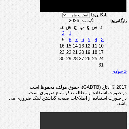
بایگانی‌ها
آگوست 2026
بایگانی‌ها
د
س
چ
پ
ج
ش
ی
2
1
9
8
7
6
5
4
3
16
15
14
13
12
11
10
23
22
21
20
19
18
17
30
29
28
27
26
25
24
31
« جولای
2017 © ادتاج (GADTB)، حقوق مؤلف محفوظ است.
در صورت استفاده از مطالب ذکر منبع ضروری است.
در صورت استفاده از اطلاعات صفحه گذاشتن لینک ضروری می
باشد.