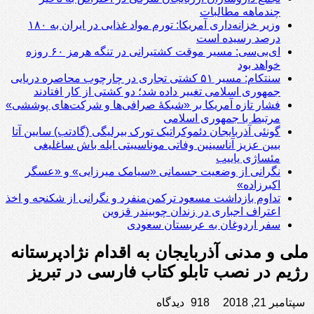
چندماهه مطالبات
وزیر خزانه‌داری آمریکا: تورم مواد غذایی در ایران به ۱۸۰
درصد رسیده است
ای‌بی‌سی: مسیر موقت کشتیرانی در تنگه هرمز ۶۰ روزه
خواهد بود
سنتکام: مسیر ۵۱ کشتی تجاری در چارچوب محاصره دریایی
جمهوری اسلامی تغییر داده شد؛ دو کشتی از کار افتادند
فشار تازه آمریکا بر «شبکۀ صرافی‌ها و شرکت‌های پوششی»
مرتبط با جمهوری اسلامی
گونئی آذربایجان دئموکراتیک تورک بیرلیگی (گادتب) سایین آتا
بیین عزیز آناسینین وفاتی موناسیبتی ایله باش ساغلیغی
مئساژی یاییب
نگرانی از وضعیت جسمانی «سیامک میرزایی» و «عسگر
اکبرزاده»
تداوم بازداشت مسعود ترکمن‌منفرد و نگرانی از شکنجه و اخذ
اعتراف اجباری در زندان چوبیندر قزوین
سفر اردوغان به عربستان‌ سعودی
ملی و مدنی آذربایجان به اقدام نژادپرستانه
رژیم در نصب تابلو کتاب فارسی در تبریز
سپتامبر 21, 2018
918 دیدگاه