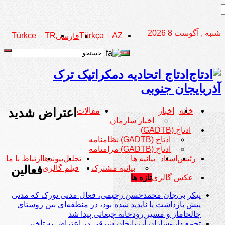
شنبه , آگوست 8 2026
Türkce – TR
Türkçə – AZ
فارسی
ادتاج اتحادیه دمکراتیک ترک
آذربایجان جنوبی
اعتراض شدید
خانه
اخبار
مقالات
اخبار سازمان
ادتاج (GADTB)
ادتاج (GADTB) نظامنامه
ادتاج (GADTB) مرامنامه
رئیس
اسناد
بیانیه ها
تحلیل
پیوندها
ارتباط با ما
فعالین
بیانیه مشترک
فیلم گالری
عکس گالری
تازه ها
پیکر بی‌جان محمدحسن رحیمی، فعال مدنی تورک که مدتی
پیش بازداشت یا ناپدید شده بود، در منطقه‌ای بین روستای
چالخاماز و مسیر رودخانه چیغاتی پیدا شد
تجمع داروسازان آزربایجان شرقی در اعتراض به تأخیر