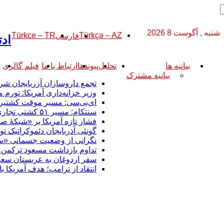
شنبه , آگوست 8 2026
Türkce – TR
Türkçə – AZ
فارسی
ادت
بیانیه ها
تحلیل
پیوندها
ارتباط با ما
فیلم گالری
بیانیه مشترک
تجمع داروسازان آزربایجان شر
وزیر خزانه‌داری آمریکا: تورم مواد غذایی د
ای‌بی‌سی: مسیر موقت کشتیرانی در تنگه 
سنتکام: مسیر ۵۱ کشتی تجاری در چارچوب محاصره دریایی جمهوری اسلامی تغییر داده شد؛ دو کشتی از کار افتادند
فشار تازه آمریکا بر «شبکۀ 
گونئی آذربایجان دئموکراتیک تو
نگرانی از وضعیت جسمانی «سی
تداوم بازداشت مسعود ترکمن‌من
سفر اردوغان به عربستان‌ سع
انتقاد از ترامپ؛ هدف آمریکا 