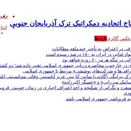
خانه
اج اتحادیه دمکراتیک ترک آذربایجان جنوبی
ادتاج (B
عکس گالری
تازه ها
قی در اعتراض به تأخیر چندماهه مطالبات
ر ایران به ۱۸۰ درصد رسیده است
هرمز ۶۰ روزه خواهد بود
صرافی‌ها و شرکت‌های پوششی» مرتبط با جمهوری اسلامی
رک بیرلیگی (گادتب) سایین آتا بیین عزیز آناسینین وفاتی موناسیبتی ا
امک میرزایی» و «عسگر اکبرزاده»
فرد و نگرانی از شکنجه و اخذ اعتراف اجباری در زندان چوبیندر قزوی
ودی
باید فروپاشی جمهوری اسلامی باشد