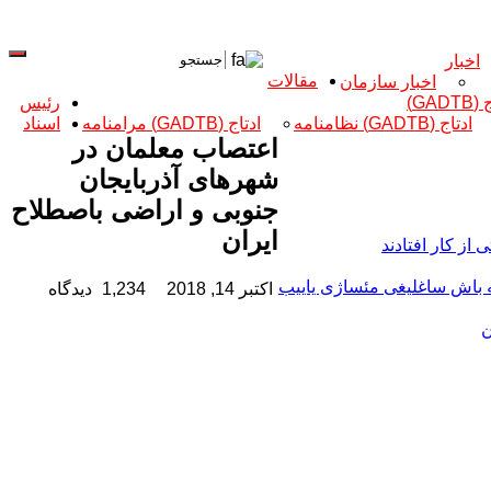
اخبار
مقالات
اخبار سازمان
GADT)
رئیس
ادتاج (GADTB) نظامنامه
ادتاج (GADTB) مرامنامه
اسناد
اعتصاب معلمان در
شهرهای آذربایجان
جنوبی و اراضی باصطلاح
ایران
یله باش ساغلیغی مئساژی یاییب
اکتبر 14, 2018
1,234 دیدگاه
ن