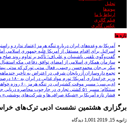
تحلیل
پیوندها
ارتباط با ما
فیلم گالری
عکس گالری
تازه ها
آمریکا به وعده‌های ایران درباره تنگه هرمز اعتماد ندارد و راست
اسرائیل برای اقدام مستقل از آمریکا علیه جمهوری اسلامی آما
گفت‌وگوی تلفنی پاشینیان و علی‌اف؛ تأکید بر تداوم روند صلح و اج
سازمان همکاری اسلامی از امضای توافق دفاعی مکه استقبال 
پیکر بی‌جان محمدحسن رحیمی، فعال مدنی تورک که مدتی پیش با
تجمع داروسازان آزربایجان شرقی در اعتراض به تأخیر چندماهه
وزیر خزانه‌داری آمریکا: تورم مواد غذایی در ایران به ۱۸۰ درصد رسیده است
ای‌بی‌سی: مسیر موقت کشتیرانی در تنگه هرمز ۶۰ روزه خواهد بود
سنتکام: مسیر ۵۱ کشتی تجاری در چارچوب محاصره دریایی جمهوری اسلامی تغییر داده شد؛ دو کشتی از کار افتادند
فشار تازه آمریکا بر «شبکۀ صرافی‌ها و شرکت‌های پوششی» م
برگزاری هشتمین نشست ادبی ترک‌های خراس
ژانویه 15, 2019
1,001 دیدگاه