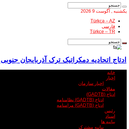
یکشنبه , آگوست 9 2026
Türkçə – AZ
فارسی
Türkce – TR
ادتاج اتحادیه دمکراتیک ترک آذربایجان جنوبی
خانه
اخبار
اخبار سازمان
مقالات
ادتاج (GADTB)
ادتاج (GADTB) نظامنامه
ادتاج (GADTB) مرامنامه
رئیس
اسناد
بیانیه ها
بیانیه مشترک