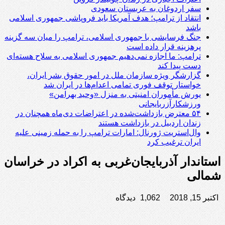
سفر اردوغان به عربستان‌ سعودی
انتقاد از ترامپ؛ هدف آمریکا باید فروپاشی جمهوری اسلامی
باشد
جنگ فرسایشی با جمهوری اسلامی، ترامپ را میان سه گزینه
پرهزینه قرار داده است
ترامپ: ما اجازه نمی‌دهیم جمهوری اسلامی به سلاح هسته‌ای
دست پیدا کند
گزارشگر ویژه سازمان ملل در امور حقوق بشر ایران،
خواستار توقف فوری تمامی اعدام‌ها در ایران شد
یورش مأموران امنیتی به منزل «وحید بهرامن»
ورزشکارآزربایجانی
۵۴ معترض بازداشت‌شده در اعتراضات دی‌ماه همچنان در
زندان اردبیل در بازداشت هستند
وال‌استریت ژورنال: امارات ترامپ را به حمله زمینی علیه
ایران ترغیب کرد
استاندار آذربایجان‌غربی به اکراد در خراسان
شمالی
اکتبر 15, 2018
1,062 دیدگاه