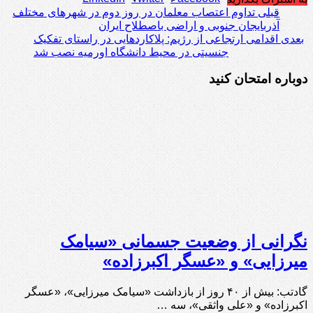
قبلی
تداوم اعتصاب معلمان در روز دوم در شهرهای مختلف
آذربایجان جنوبی و اراضی باصطلاح ایران
بعدی
اقدامی ارتجاعی از رژیم: پلاکاردهایی در راستای تفکیک
جنسیتی در محیط دانشگاه اورمیه نصب شد
دوباره امتحان کنید
نگرانی از وضعیت جسمانی «سیامک
میرزایی» و «عسگر اکبرزاده»
گادتب: بیش از ۴۰ روز از بازداشت «سیامک میرزایی»، «عسگر
اکبرزاده» و «علی واثقی»، سه …