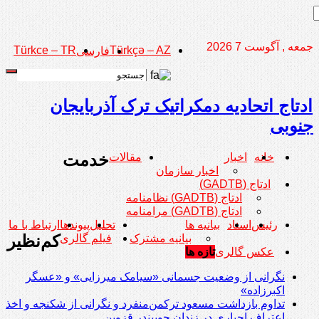
جمعه , آگوست 7 2026
Türkce – TR
Türkçə – AZ
فارسی
ادتاج اتحادیه دمکراتیک ترک آذربایجان
جنوبی
خدمت
خانه
اخبار
مقالات
اخبار سازمان
ادتاج (GADTB)
ادتاج (GADTB) نظامنامه
ادتاج (GADTB) مرامنامه
رئیس
اسناد
بیانیه ها
تحلیل
پیوندها
ارتباط با ما
کم‌نظیر
بیانیه مشترک
فیلم گالری
عکس گالری
تازه ها
نگرانی از وضعیت جسمانی «سیامک میرزایی» و «عسگر
اکبرزاده»
تداوم بازداشت مسعود ترکمن‌منفرد و نگرانی از شکنجه و اخذ
اعتراف اجباری در زندان چوبیندر قزوین