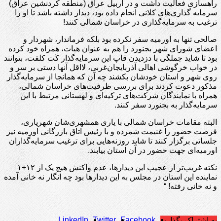
راهسازی فعالیت داشت و در اربیل عراق (منطقه کردنشین عراق)
سرمایه گذاری‌های کلانی انجام داده بود، دیدار داشته باشد تا او را
ترغیب به سرمایه‌گذاری در خراسان شمالی کنند!
صالحی تنها به اورمیه سفر نکرده بود بلکه فرماندار، شهردار و
اعضای شورای شهر بجنورد را هم به عنوان هیات، همراه خود کرده
بود تا شاید جملگی با دزدیدن قاپ این سرمایه‌گذار کَت کلفت، بتوانند
در خواب خرگوشی اهالی آذربایجان‌غربی، لااقل آنها دستی بر سر و
روی شهر و استان خودشان بکشند چه آن که همانجا از سرمایه‌گذار
مذکور دعوت کردند برای بررسی ظرفیت‌های خراسان شمالی،
همراه با نمایندگان شرکت‌های ترکیه‌ای و لهستانی مرتبط با این
سرمایه‌گذار به بجنورد سفر کنند.
البته مقامات خراسان شمالی با یاری همشهری‌شان شهریاری،
فرصت حضور را غنیمت شمرده و با رئیس اتاق بازرگانی اورمیه نیز
جلساتی برگزار کنند تا شاید روزنه‌هایی برای ترغیب سرمایه‌گذاران
اورمیه‌ای جهت حضور در آن استان بیابند.
نکته غریب‌تر از عجیب این دیدارها، عدم واکنش هیچ یک از ۱۲+۱
نماینده این استان در مجلس به این دیدارها بود چه انگار نه خانی آمده
و نه خانی رفته! “
LinkedIn
Twitter
Facebook
به اشتراک بگذارید