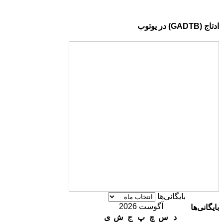
توب
بایگانی‌ها
آگوست 2026
ی‌ها
د
س
چ
پ
ج
ش
ی