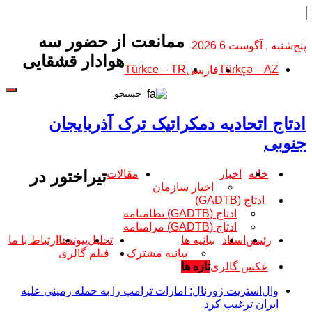
ممانعت از حضور سه
ه , آگوست 6 2026
هوادار قشقایی
Türkce – TR
Türkçə – AZ
فارسی
ج اتحادیه دمکراتیک ترک آذربایجان
بی
تیراختور در
خانه
اخبار
مقالات
اخبار سازمان
ادتاج (GADTB)
ادتاج (GADTB) نظامنامه
ادتاج (GADTB) مرامنامه
رئیس
اسناد
بیانیه ها
تحلیل
پیوندها
ارتباط با ما
بیانیه مشترک
فیلم گالری
عکس گالری
تازه ها
وال‌استریت ژورنال: امارات ترامپ را به حمله زمینی علیه
ایران ترغیب کرد