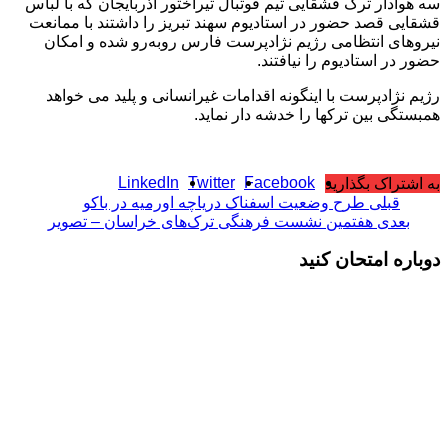
ادار ترک قشقایی تیم فوتبال تیراختور آذربایجان که با لباس
ی قصد حضور در استادیوم سهند تبریز را داشتند با ممانعت
ای انتظامی رژیم نژادپرست فارس رو‌به‌رو شده‌ و امکان
در استادیوم را نیافتند.
نژادپرست با اینگونه اقدامات غیرانسانی و پلید می خواهد
گی بین ترکها را خدشه دار نماید.
LinkedIn
Twitter
Facebook
تراک بگذارید
قبلی
طرح وضعیت اسفناک دریاچه اورمیه در باکو
عدی
هفتمین نشست فرهنگی ترک‌های خراسان – تصویر
ه امتحان کنید