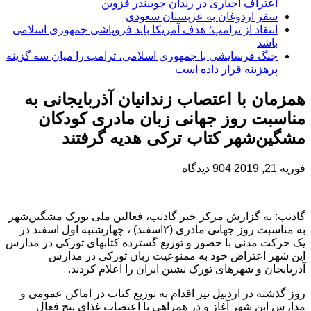
اعتراف اجباری در زندان چوبیندر قزوین
سفر اردوغان به عربستان‌ سعودی
انتقاد از ترامپ؛ هدف آمریکا باید فروپاشی جمهوری اسلامی
باشد
جنگ فرسایشی با جمهوری اسلامی، ترامپ را میان سه گزینه
پرهزینه قرار داده است
همزمان با اعتصاب زندانیان آذربایجانی به
مناسبت روز جهانی زبان مادری کودکان
مشگین‌شهر کتاب ترکی هدیه گرفتند
فوریه 21, 2019
904 دیدگاه
گادتب: به گزارش مرکز خبر گادتب، فعالین ملی تورک مشگین‌شهر
به مناسبت روز جهانی مادری (۲اسفند) ، چهارشنبه اول اسفند در
یک حرکت مدنی با حضور و توزیع گسترده کتابهای تورکی در مدارس
این شهر اعتراض خود به ممنوعیت زبان تورکی در مدارس
آذربایجان و شهرهای تورک نشین ایران را اعلام کردند.
روز گذشته در اردبیل نیز اقدام به توزیع کتاب در اماکن عمومی و
مدارس این شهر آغاز و در همراهی با اعتصاب غذای پنج فعال