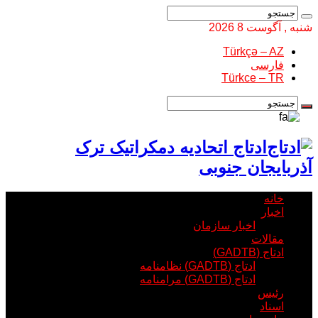
شنبه , آگوست 8 2026
Türkçə – AZ
فارسی
Türkce – TR
ادتاج اتحادیه دمکراتیک ترک
آذربایجان جنوبی
خانه
اخبار
اخبار سازمان
مقالات
ادتاج (GADTB)
ادتاج (GADTB) نظامنامه
ادتاج (GADTB) مرامنامه
رئیس
اسناد