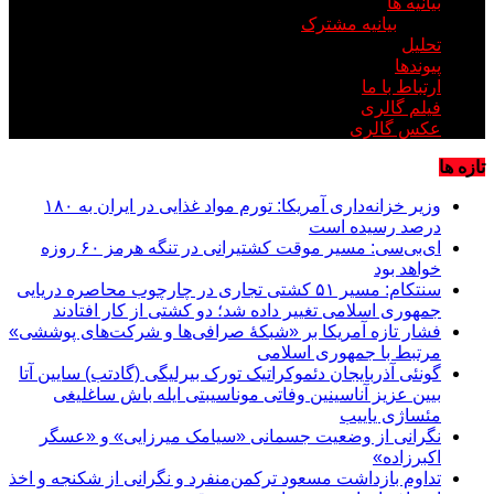
بیانیه ها
بیانیه مشترک
تحلیل
پیوندها
ارتباط با ما
فیلم گالری
عکس گالری
تازه ها
وزیر خزانه‌داری آمریکا: تورم مواد غذایی در ایران به ۱۸۰
درصد رسیده است
ای‌بی‌سی: مسیر موقت کشتیرانی در تنگه هرمز ۶۰ روزه
خواهد بود
سنتکام: مسیر ۵۱ کشتی تجاری در چارچوب محاصره دریایی
جمهوری اسلامی تغییر داده شد؛ دو کشتی از کار افتادند
فشار تازه آمریکا بر «شبکۀ صرافی‌ها و شرکت‌های پوششی»
مرتبط با جمهوری اسلامی
گونئی آذربایجان دئموکراتیک تورک بیرلیگی (گادتب) سایین آتا
بیین عزیز آناسینین وفاتی موناسیبتی ایله باش ساغلیغی
مئساژی یاییب
نگرانی از وضعیت جسمانی «سیامک میرزایی» و «عسگر
اکبرزاده»
تداوم بازداشت مسعود ترکمن‌منفرد و نگرانی از شکنجه و اخذ