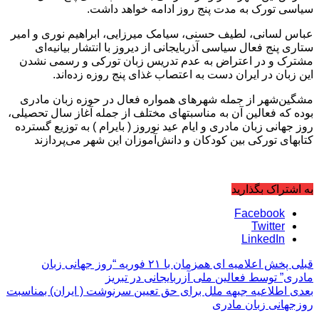
سیاسی تورک به مدت پنج روز ادامه خواهد داشت.
عباس‌ لسانی، لطیف‌ حسنی، سیامک‌ میرزایی، ابراهیم نوری و امیر
ستاری پنج فعال سیاسی آذربایجانی از دیروز با انتشار بیانیه‌ای
مشترک و در اعتراض به عدم تدریس زبان تورکی و رسمی نشدن
این زبان در ایران دست به اعتصاب غذای پنج روزه زده‌اند.
مشگین‌شهر از جمله شهرهای همواره فعال در حوزه زبان مادری
بوده که فعالین آن به مناسبتهای مختلف از جمله آغاز سال تحصیلی،
روز جهانی زبان مادری و ایام عید نوروز ( بایرام ) به توزیع گسترده
کتابهای تورکی بین کودکان و دانش‌آموزان این شهر می‌پردازند
به اشتراک بگذارید
Facebook
Twitter
LinkedIn
قبلی
پخش اعلامیه ای همزمان با ۲۱ فوریه “روز جهانی زبان
مادری” توسط فعالین ملی آزربایجانی در تبریز
بعدی
اطلاعیه جبهه ملل برای حق تعیین سرنوشت ( ایران) بمناسبت
روزجهانی زبان مادری