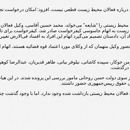
د درباره فعالان محیط زیست قطعی نیست، افزود: امکان درخواست تجد
ط زیست به اتهام جاسوسی کیفرخواست صادر شد، کیفرخواست برای تائید
، دادستان تصمیم می‌گیرد اتهام این افراد به افساد فی‌الارض تغییر ک
ر وکیل متهمان که از وکلای مورد اعتماد قوه قضائیه هستند، اتهام اف
جوکار، سپیده کاشانی، نیلوفر بیانی، طاهر قدیریان، عبدالرضا کوهپا
ن درگذشت.
ه از سوی دولت حسن روحانی مامور بررسی این پرونده شدند. در این 
ن حقوق رییس‌جمهوری حضور داشتند.
عالان محیط زیستی بازداشت شده وجود ندارد. اما با وجود گذشت چند 