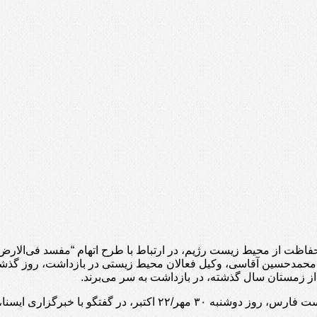
ت از محیط زیست رژیم، در ارتباط با طرح اتهام “مفسد فی‌الارض” بر
حمدحسین آقاسی، وکیل فعالان محیط زیستی در بازداشت، روز گذشته گ
از زمستان سال گذشته، در بازداشت به سر می‌برند.
عیسی کلانتری، رییس سازمان حفاظت از محیط زیست رژیم نژادپرست فارس