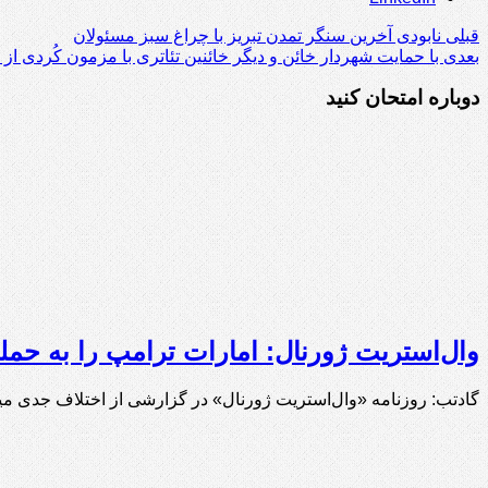
قبلی
نابودی آخرین سنگر تمدن تبریز با چراغ سبز مسئولان
بعدی
با حمایت شهردار خائن و دیگر خائنین تئاتری با مزمون کُردی از
دوباره امتحان کنید
وال‌استریت ژورنال: امارات ترامپ را به حمله
گادتب: روزنامه «وال‌استریت ژورنال» در گزارشی از اختلاف جدی م