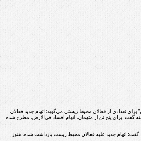
ای تعدادی از فعالان محیط‌ زیستی می‌گوید: اتهام جدید فعالان
فت: برای پنج تن از متهمان، اتهام افساد فی‌الارض، مطرح شده
، روز دوشنبه ۳۰ مهر/۲۲ اکتبر، در گفتگو با خبرگزاری ایسنا، گفت: اتهام جدید علیه فعالان محیط زیست بازداشت شده، هنوز