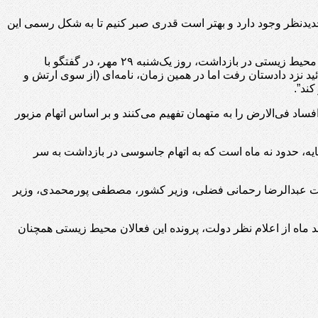
یدنظر وجود دارد و بهتر است قدری صبر کنیم تا به شکل رسمی این
در حالی که عیسی کلانتری، اتهام جدید “افساد فی‌الارض” علیه فعالان محیط زیستی را “شایعه” می‌خواند، محمد حسین آقاسی، وکیل فعالان محیط زیستی در بازداشت، روز یک‌شنبه ۲۹ مهر، در گفتگو با
 نزد دادستان رفت اما در همین زمان، نامه‌ای (از سوی ارتش و
ند”.
ساد فی‌الارض را به متهمان تفهیم می‌کنند و بر اساس اتهام مزبور
یه، حدود نه ماه است که به اتهام جاسوسی در بازداشت به سر
هیات عبدالرضا رحمانی فضلی، وزیر کشور، مصطفی پورمحمدی، وزیر
ماه از اعلام نظر دولت، پرونده این فعالان محیط زیستی همچنان