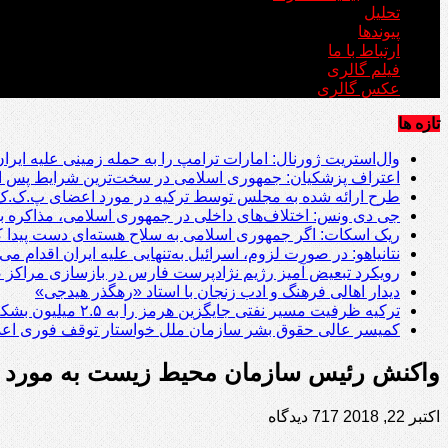
تحلیل
پیوندها
ارتباط با ما
فیلم گالری
عکس گالری
تازه ها
وال‌استریت ژورنال: امارات ترامپ را به حمله زمینی علیه ایرا
اعتراف پزشکیان: جمهوری اسلامی در سخت‌ترین شرایط پس از انقلاب ۵۷ 
طرح ارائه شده به مجلس توسط ترکیه در مورد اعضای پ.ک.ک
جی دی ونس: اختلاف‌های داخلی در جمهوری اسلامی، مذاکره با
ریک اسکات: اگر جمهوری اسلامی به سلاح هسته‌ای دست پیدا کند
نتانیاهو: در صورت لزوم، اسرائیل به‌تنهایی علیه ایران اقدام می‌
رویکرد تبعیض آمیز رژیم نژادپرست فارس در بازسازی مراکز صن
دیدار اهالی فرهنگ و ادب زنجان با استاد «رهگذر هیدجی»
ترکیه ظرفیت مسیر نفتی جایگزین هرمز را به ۲.۵ میلیون بشکه در روز می‌رساند
کمیسر عالی حقوق بشر سازمان ملل خواستار توقف فوری اعدام
واکنش رئیس سازمان محیط زیست به مورد ات
اکتبر 22, 2018
717 دیدگاه