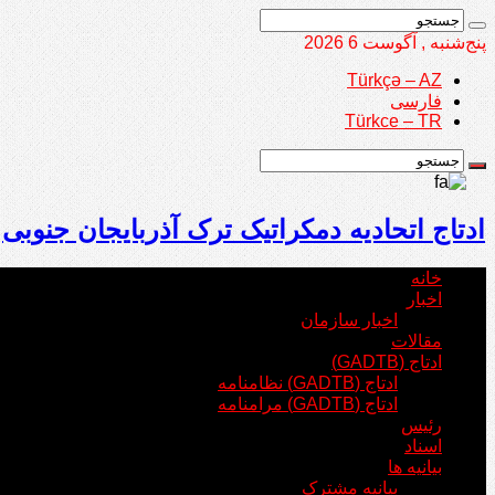
پنج‌شنبه , آگوست 6 2026
Türkçə – AZ
فارسی
Türkce – TR
ادتاج اتحادیه دمکراتیک ترک آذربایجان جنوبی
خانه
اخبار
اخبار سازمان
مقالات
ادتاج (GADTB)
ادتاج (GADTB) نظامنامه
ادتاج (GADTB) مرامنامه
رئیس
اسناد
بیانیه ها
بیانیه مشترک