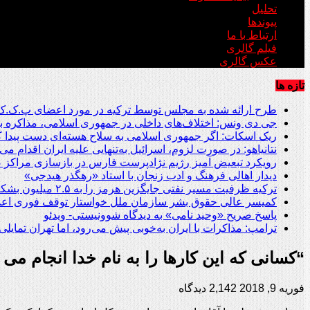
تحلیل
پیوندها
ارتباط با ما
فیلم گالری
عکس گالری
تازه ها
طرح ارائه شده به مجلس توسط ترکیه در مورد اعضای پ.ک.ک
جی دی ونس: اختلاف‌های داخلی در جمهوری اسلامی، مذاکره با
ریک اسکات: اگر جمهوری اسلامی به سلاح هسته‌ای دست پیدا کند
نتانیاهو: در صورت لزوم، اسرائیل به‌تنهایی علیه ایران اقدام می‌
رویکرد تبعیض آمیز رژیم نژادپرست فارس در بازسازی مراکز صن
دیدار اهالی فرهنگ و ادب زنجان با استاد «رهگذر هیدجی»
ترکیه ظرفیت مسیر نفتی جایگزین هرمز را به ۲.۵ میلیون بشکه در روز می‌رساند
کمیسر عالی حقوق بشر سازمان ملل خواستار توقف فوری اعدام
پاسخ صریح «وحید نامی» به دیدگاه شوونیستی- ویدئو
ترامپ: مذاکرات با ایران به‌خوبی پیش می‌رود، اما تهران تمایلی ب
“کسانی که این کارها را به نام خدا انجام می
فوریه 9, 2018
2,142 دیدگاه