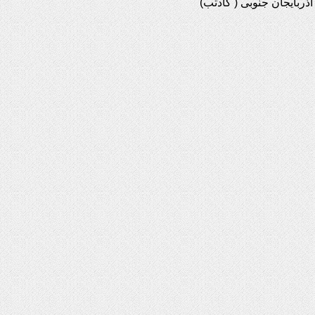
آذربایجان جنوبی ( گادتب)