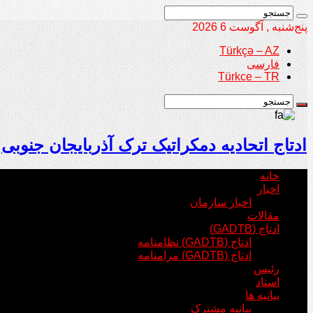
پنج‌شنبه , آگوست 6 2026
Türkçə – AZ
فارسی
Türkce – TR
ادتاج اتحادیه دمکراتیک ترک آذربایجان جنوبی
خانه
اخبار
اخبار سازمان
مقالات
ادتاج (GADTB)
ادتاج (GADTB) نظامنامه
ادتاج (GADTB) مرامنامه
رئیس
اسناد
بیانیه ها
بیانیه مشترک