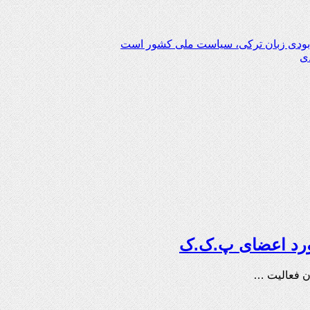
ابودی زبان ترکی، سیاست ملی کشور است
ی
ورد اعضای پ.ک.ک
ان فعالیت …