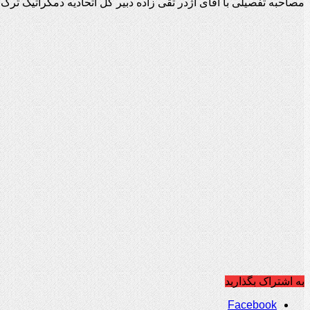
مصاحبه تفصیلی با آقای اژدر تقی زاده دبیر کل اتحادیه دمکراتیک ترک 
به اشتراک بگذارید
Facebook