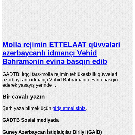
Molla rejimin ETTELAAT qüvvələri
azərbaycanlı idmançı Vəhid
Bəhramənin evinə basqın edib
GADTB: İrqçi fars-molla rejimin təhlükəsizlik qüvvələri
azərbaycanlı idmançı Vəhid Bəhramənin evinə basqın
edərək yaşayış yerində …
Bir cavab yazın
Şərh yaza bilmək üçün
giriş etməlisiniz
.
GADTB Sosial mediyada
Güney Azərbaycan İstiqlalçılar Birliyi (GAİB)