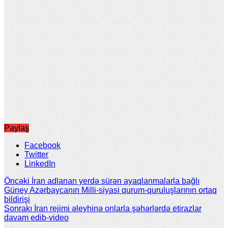
Paylaş
Facebook
Twitter
LinkedIn
Öncəki
İran adlanan yerdə sürən ayaqlanmalarla bağlı
Güney Azərbaycanın Milli-siyasi qurum-quruluşlarının ortaq
bildirişi
Sonrakı
İran rejimi əleyhinə onlarla şəhərlərdə etirazlar
davam edib-video