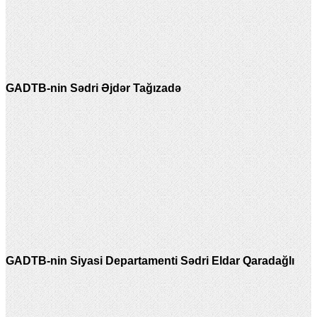
GADTB-nin Sədri Əjdər Tağızadə
GADTB-nin Siyasi Departamenti Sədri Eldar Qaradağlı