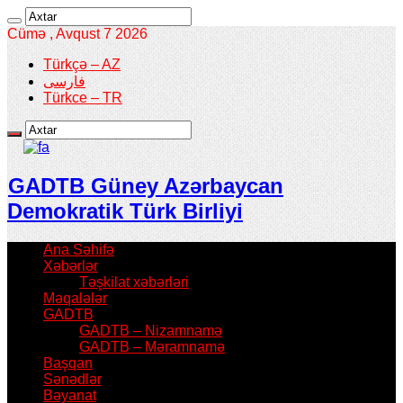
Cümə , Avqust 7 2026
Türkçə – AZ
فارسی
Türkce – TR
GADTB Güney Azərbaycan
Demokratik Türk Birliyi
Ana Səhifə
Xəbərlər
Təşkilat xəbərləri
Məqalələr
GADTB
GADTB – Nizamnamə
GADTB – Məramnamə
Başqan
Sənədlər
Bəyanat