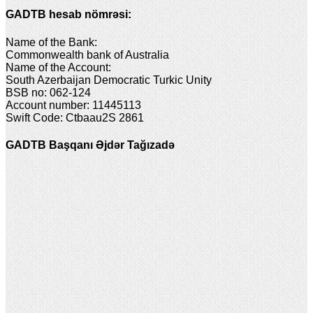
GADTB hesab nömrəsi:
Name of the Bank:
Commonwealth bank of Australia
Name of the Account:
South Azerbaijan Democratic Turkic Unity
BSB no: 062-124
Account number: 11445113
Swift Code: Ctbaau2S 2861
GADTB Başqanı Əjdər Tağızadə