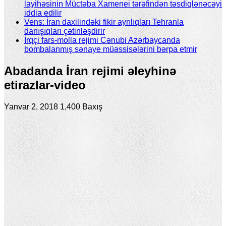
layihəsinin Müctəba Xamenei tərəfindən təsdiqlənəcəyi
iddia edilir
Vens: İran daxilindəki fikir ayrılıqları Tehranla
danışıqları çətinləşdirir
İrqçi fars-molla rejimi Cənubi Azərbaycanda
bombalanmış sənaye müəssisələrini bərpa etmir
Abadanda İran rejimi əleyhinə
etirazlar-video
Yanvar 2, 2018
1,400 Baxış