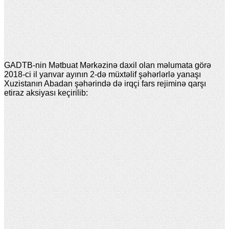
GADTB-nin Mətbuat Mərkəzinə daxil olan məlumata görə
2018-ci il yanvar ayının 2-də müxtəlif şəhərlərlə yanaşı
Xuzistanın Abadan şəhərində də irqçi fars rejiminə qarşı
etiraz aksiyası keçirilib: