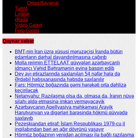
Ortaq Bəyanat
Təhlil
Linklər
Əlaqə
Video Galeri
Foto Galeri
Qaynar xəbər
BMT-nin İran üzrə xüsusi məruzəçisi İranda bütün
edamların dərhal dayandırılmasına çağırıb
Molla rejimin ETTELAAT qüvvələri azərbaycanlı
idmançı Vəhid Bəhramənin evinə basqın edib
Dey ayı etirazlarında saxlanılan 54 nəfər hələ də
Ərdəbil həbsxanasında həbsdə saxlanılır
Fars: Hörmüz boğazında gəmi hərəkəti orta dəhlizə
keçiriləcək
Netanyahu: Razılaşma olsa da, olmasa da, İranın nüvə
silahı əldə etməsinə imkan verməyəcəyik
Azərbaycanın Apellyasiya məhkəməsi Arayik
Harutyunyan və digərləri barəsində hökmü qüvvədə
saxlayıb
Pezeşkiandan etiraf: İslam Respublikası 1979-cu il
inqilabından bəri ən ağır dövrünü yaşayır
Hörmüz boğazının yenidən açılması ilə bağlı razılaşma