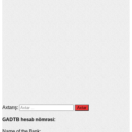
Axtarış:
GADTB hesab nömrəsi:
Name of the Bank: