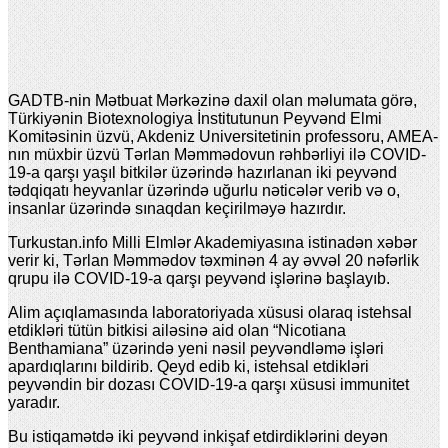
GADTB-nin Mətbuat Mərkəzinə daxil olan məlumata görə,
Türkiyənin Biotexnologiya İnstitutunun Peyvənd Elmi
Komitəsinin üzvü, Akdeniz Universitetinin professoru, AMEA-
nın müxbir üzvü Tərlan Məmmədovun rəhbərliyi ilə COVID-
19-a qarşı yaşıl bitkilər üzərində hazırlanan iki peyvənd
tədqiqatı heyvanlar üzərində uğurlu nəticələr verib və o,
insanlar üzərində sınaqdan keçirilməyə hazırdır.
Turkustan.info Milli Elmlər Akademiyasına istinadən xəbər
verir ki, Tərlan Məmmədov təxminən 4 ay əvvəl 20 nəfərlik
qrupu ilə COVID-19-a qarşı peyvənd işlərinə başlayıb.
Alim açıqlamasında laboratoriyada xüsusi olaraq istehsal
etdikləri tütün bitkisi ailəsinə aid olan “Nicotiana
Benthamiana” üzərində yeni nəsil peyvəndləmə işləri
apardıqlarını bildirib. Qeyd edib ki, istehsal etdikləri
peyvəndin bir dozası COVID-19-a qarşı xüsusi immunitet
yaradır.
Bu istiqamətdə iki peyvənd inkişaf etdirdiklərini deyən