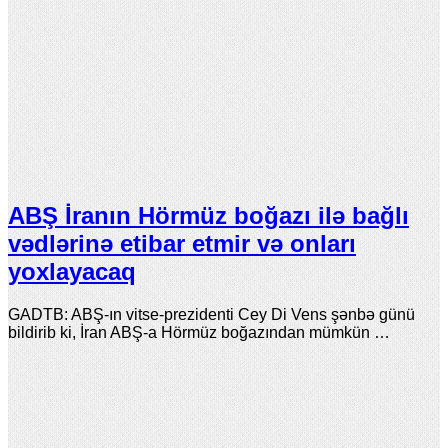
ABŞ İranın Hörmüz boğazı ilə bağlı
vədlərinə etibar etmir və onları
yoxlayacaq
GADTB: ABŞ-ın vitse-prezidenti Cey Di Vens şənbə günü
bildirib ki, İran ABŞ-a Hörmüz boğazından mümkün …