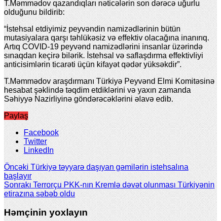
T.Məmmədov qazandıqları nəticələrin son dərəcə uğurlu
olduğunu bildirib:
“İstehsal etdiyimiz peyvəndin namizədlərinin bütün
mutasiyalara qarşı təhlükəsiz və effektiv olacağına inanırıq.
Artıq COVID-19 peyvənd namizədlərini insanlar üzərində
sınaqdan keçirə bilərik. İstehsal və saflaşdırma effektivliyi
anticisimlərin ticarəti üçün kifayət qədər yüksəkdir”.
T.Məmmədov araşdırmanı Türkiyə Peyvənd Elmi Komitəsinə
hesabat şəklində təqdim etdiklərini və yaxın zamanda
Səhiyyə Nazirliyinə göndərəcəklərini əlavə edib.
Paylaş
Facebook
Twitter
LinkedIn
Öncəki
Türkiyə təyyarə daşıyan gəmilərin istehsalına
başlayır
Sonrakı
Terrorçu PKK-nın Kremlə dəvət olunması Türkiyənin
etirazına səbəb oldu
Həmçinin yoxlayın