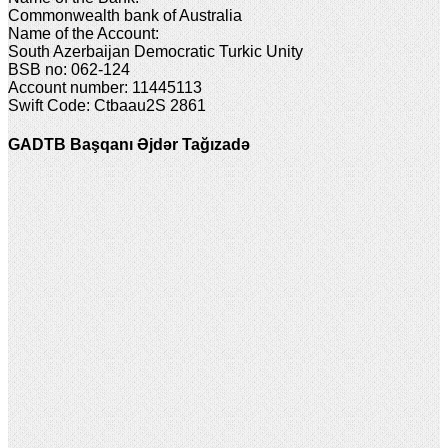
Commonwealth bank of Australia
Name of the Account:
South Azerbaijan Democratic Turkic Unity
BSB no: 062-124
Account number: 11445113
Swift Code: Ctbaau2S 2861
GADTB Başqanı Əjdər Tağızadə