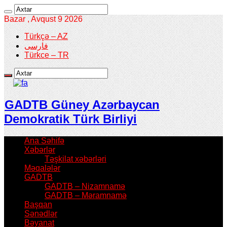
Bazar , Avqust 9 2026
Türkçə – AZ
فارسی
Türkce – TR
GADTB Güney Azərbaycan
Demokratik Türk Birliyi
Ana Səhifə
Xəbərlər
Təşkilat xəbərləri
Məqalələr
GADTB
GADTB – Nizamnamə
GADTB – Məramnamə
Başqan
Sənədlər
Bəyanat