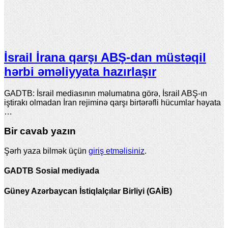
İsrail İrana qarşı ABŞ-dan müstəqil
hərbi əməliyyata hazırlaşır
GADTB: İsrail mediasının məlumatına görə, İsrail ABŞ-ın
iştirakı olmadan İran rejiminə qarşı birtərəfli hücumlar həyata
…
Bir cavab yazın
Şərh yaza bilmək üçün
giriş etməlisiniz
.
GADTB Sosial mediyada
Güney Azərbaycan İstiqlalçılar Birliyi (GAİB)