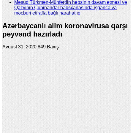
Məsud Türkmən-Münfərdin həbsinin davam etməsi və
Qəzvinin Çubinəndər həbsxanasında işgəncə və
məcburi etirafla bağlı narahatlıq
Azərbaycanlı alim koronavirusa qarşı
peyvənd hazırladı
Avqust 31, 2020
849 Baxış