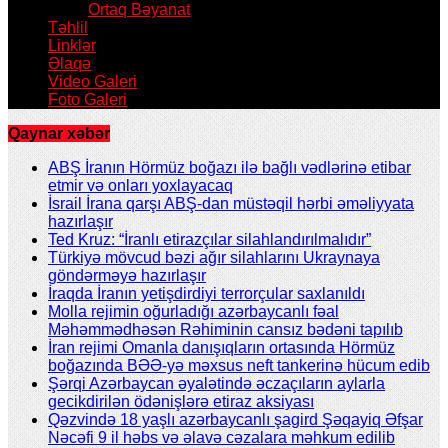
Ortaq Bəyanat
Təhlil
Linklər
Əlaqə
Video Galeri
Foto Galeri
Qaynar xəbər
ABŞ İranın Hörmüz boğazı ilə bağlı vədlərinə etibar
etmir və onları yoxlayacaq
İsrail İrana qarşı ABŞ-dan müstəqil hərbi əməliyyata
hazırlaşır
Ted Kruz: “İranlı etirazçılar silahlandırılmalıdır”
Türkiyə mövcud bəzi ağır silahlarını Ukraynaya
göndərməyə hazırlaşır
İraqda İranın yetişdirdiyi terrorçular saxlanıldı
Molla rejimin oğurladığı azərbaycanlı fəal
Məhəmmədhəsən Rəhiminin cansız bədəni tapılıb
İran rejimi Omanla danışıqların ortasında Hörmüz
boğazında BƏƏ-yə məxsus neft tankerinə hücum edib
Şərqi Azərbaycan əyalətində əczaçıların aylarla
gecikdirilən ödənişlərə etiraz aksiyası
Qəzvində 18 yaşlı azərbaycanlı şagird Şəqayiq Əfşar
Nəcəfi 9 il həbs və əlavə cəzalara məhkum edilib