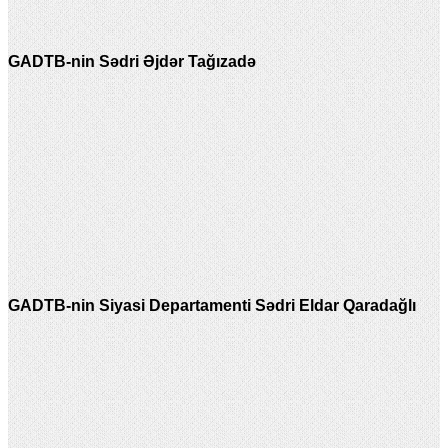
GADTB-nin Sədri Əjdər Tağızadə
GADTB-nin Siyasi Departamenti Sədri Eldar Qaradağlı