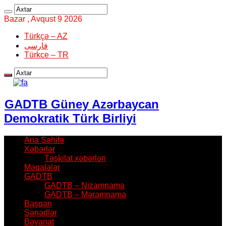
Bazar , Avqust 9 2026
Türkçə – AZ
فارسی
Türkce – TR
GADTB Güney Azərbaycan
Demokratik Türk Birliyi
Ana Səhifə
Xəbərlər
Təşkilat xəbərləri
Məqalələr
GADTB
GADTB – Nizamnamə
GADTB – Məramnamə
Başqan
Sənədlər
Bəyanat