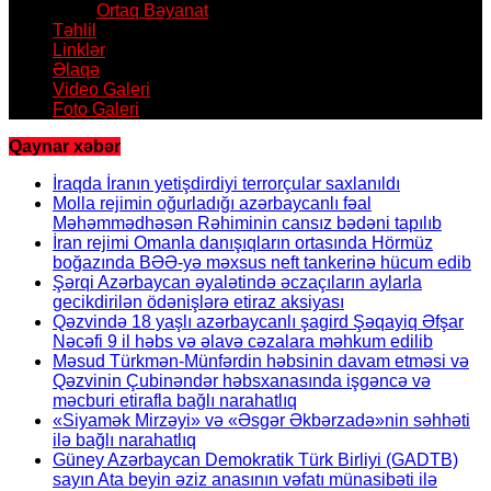
Ortaq Bəyanat
Təhlil
Linklər
Əlaqə
Video Galeri
Foto Galeri
Qaynar xəbər
İraqda İranın yetişdirdiyi terrorçular saxlanıldı
Molla rejimin oğurladığı azərbaycanlı fəal
Məhəmmədhəsən Rəhiminin cansız bədəni tapılıb
İran rejimi Omanla danışıqların ortasında Hörmüz
boğazında BƏƏ-yə məxsus neft tankerinə hücum edib
Şərqi Azərbaycan əyalətində əczaçıların aylarla
gecikdirilən ödənişlərə etiraz aksiyası
Qəzvində 18 yaşlı azərbaycanlı şagird Şəqayiq Əfşar
Nəcəfi 9 il həbs və əlavə cəzalara məhkum edilib
Məsud Türkmən-Münfərdin həbsinin davam etməsi və
Qəzvinin Çubinəndər həbsxanasında işgəncə və
məcburi etirafla bağlı narahatlıq
«Siyamək Mirzəyi» və «Əsgər Əkbərzadə»nin səhhəti
ilə bağlı narahatlıq
Güney Azərbaycan Demokratik Türk Birliyi (GADTB)
sayın Ata beyin əziz anasının vəfatı münasibəti ilə