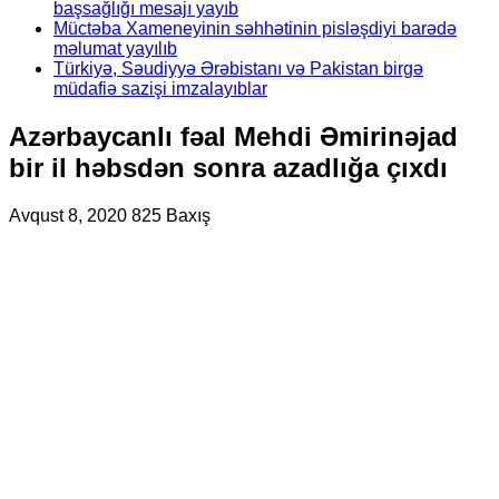
başsağlığı mesajı yayıb
Müctəba Xameneyinin səhhətinin pisləşdiyi barədə
məlumat yayılıb
Türkiyə, Səudiyyə Ərəbistanı və Pakistan birgə
müdafiə sazişi imzalayıblar
Azərbaycanlı fəal Mehdi Əmirinəjad
bir il həbsdən sonra azadlığa çıxdı
Avqust 8, 2020
825 Baxış