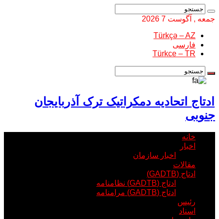
جمعه , آگوست 7 2026
Türkçə – AZ
فارسی
Türkce – TR
ادتاج اتحادیه دمکراتیک ترک آذربایجان
جنوبی
خانه
اخبار
اخبار سازمان
مقالات
ادتاج (GADTB)
ادتاج (GADTB) نظامنامه
ادتاج (GADTB) مرامنامه
رئیس
اسناد