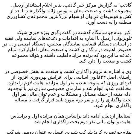
گادتب: به گزارش مرکز خبر گادتب، بنابر اعلام استاندار اردبیل،
مجموعه‌ کشت و صنعت مغان به یونس ژائله واگذار شد تا بعد از
کش و قوس‌های فراوان او سهام بزرگ‌ترین مجموعه‌ی کشاورزی
منطقه را به دست آورد.
اکبر بهنام‌جو شامگاه گذشته در گفت‌وگوی ویژه خبری شبکه
تلویزیونی اردبیل با اشاره به اقدامات و دغدغه‌های نماینده ولی فقیه
در استان، دستگاه قضایی، نمایندگان مجلس، دستگاه امنیتی و … در
خصوص اهلیت در واگذاری کشت و صنعت مغان، اظهارکرد: تمام
دغدغه ما این بود که برنده مزایده اهلیت داشته و بتواند مجموعه
کشت و صنعت را اداره کند.
وی با اشاره به لزوم واگذاری کشت و صنعت به بخش خصوصی در
راستای اصل ۴۴قانون اساسی برای افزایش بهره‌وری افزود: از
فردای روزی که متوجه شدیم نفر اول مزایده اهلیت لازم را ندارد،
مخالفت شدید انجام شد و سازمان خصوصی سازی نیز با توجه به
ادله مثبته از جمله مسائل و مشکلات و عدم توان مالی نفر اول
بحث واگذاری را رد و نفر دوم مورد تایید قرار گرفت تا مساله
واگذاری انجام شود.
استاندار اردبیل، ادامه داد: براساس همان مزایده اول و براساس
اهلیت و توان مالی نفر دوم بحث واگذاری انجام شد.
بهنام‌جو تصریح کرد: شرکت شیرین عسل به عنوان دومین شرکت