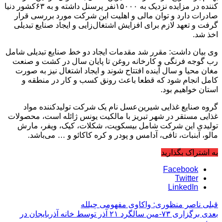
کننده در مزایده نزدیک به ۱۵۰۰۰نفر پرسنل داشته و به ۶۳کشور دنیا
صادرات دارد و توان مالی و اهلیت این شرکت مورد بررسی قرار
گرفت و تعهد لازم برای افزایش اشتغال‌زایی و ایجاد صنایع تبدیلی
اخذ شد.
وی بیان داشت: مقرر شد مقدمات ایجاد دو خط صنایع تبدیلی شامل
رب گوجه فرنگی و کارخانه روغن تا پایان سال در کشت و صنعت
مغان محیا و سال آینده افتتاح شوند و ایجاد اشتغال نیز به صورت
کامل انجام شود که قطعا باعث رونق کسب و کار در منطقه و
استان خواهیم بود.
گروه صنایع غذایی شیرین‌عسل نام یک شرکت تولیدکننده مواد
غذایی مستقر در شهر تبریز با مالکیت یونس ژائله است، محصولات
تولیدی این شرکت شامل بیسکویت، شکلات، کیک، ویفر، مارش
مالو، آبنبات، تافی، آدامس و پودر و کره کاکائو و … می‌باشد.
به اشتراک بگذارید
Facebook
Twitter
LinkedIn
قبلی
ناصر منظوری: واکاوی مفهومی چیلله
بعدی
برگزاری ۷۳-مین سالگرد ۲۱ آذر توسط خانه آذربایجان در