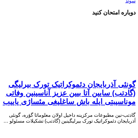
سوئد
دوباره امتحان کنید
گونئی آذربایجان دئموکراتیک تورک بیرلیگی
(گادتب) سایین آتا بیین عزیز آناسینین وفاتی
موناسیبتی ایله باش ساغلیغی مئساژی یاییب
گادتب-نین مطبوعات مرکزینه داخیل اولان معلوماتا گؤره، گونئی
آذربایجان دئموکراتیک تورک بیرلیگینین (گادتب) تشکیلات مسئولو …