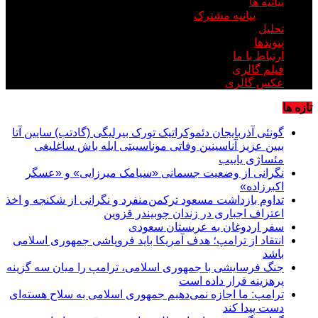
بیانیه ها
بیانیه مشترک
تحلیل
پیوندها
ارتباط با ما
فیلم گالری
عکس گالری
تازه ها
گونئی آذربایجان دئموکراتیک تورک بیرلیگی (گادتب) سایین آتا
بیین عزیز آناسینین وفاتی موناسیبتی ایله باش ساغلیغی
مئساژی یاییب
نگرانی از وضعیت جسمانی «سیامک میرزایی» و «عسگر
اکبرزاده»
تداوم بازداشت مسعود ترکمن‌منفرد و نگرانی از شکنجه و اخذ
اعتراف اجباری در زندان چوبیندر قزوین
سفر اردوغان به عربستان‌ سعودی
انتقاد از ترامپ؛ هدف آمریکا باید فروپاشی جمهوری اسلامی
باشد
جنگ فرسایشی با جمهوری اسلامی، ترامپ را میان سه گزینه
پرهزینه قرار داده است
ترامپ: ما اجازه نمی‌دهیم جمهوری اسلامی به سلاح هسته‌ای
دست پیدا کند