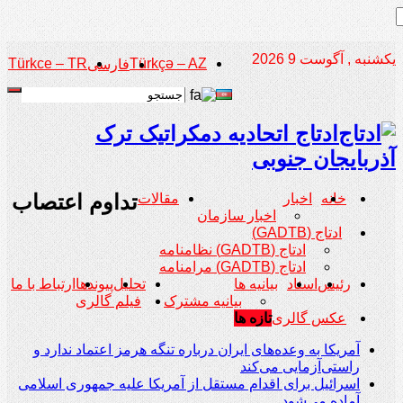
یکشنبه , آگوست 9 2026
Türkce – TR
Türkçə – AZ
فارسی
ادتاج اتحادیه دمکراتیک ترک
آذربایجان جنوبی
تداوم اعتصاب
خانه
اخبار
مقالات
اخبار سازمان
ادتاج (GADTB)
ادتاج (GADTB) نظامنامه
ادتاج (GADTB) مرامنامه
رئیس
اسناد
بیانیه ها
تحلیل
پیوندها
ارتباط با ما
بیانیه مشترک
فیلم گالری
عکس گالری
تازه ها
آمریکا به وعده‌های ایران درباره تنگه هرمز اعتماد ندارد و
راستی‌آزمایی می‌کند
اسرائیل برای اقدام مستقل از آمریکا علیه جمهوری اسلامی
آماده می‌شود