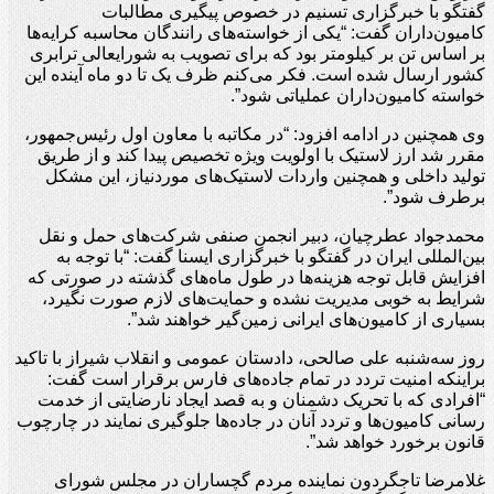
گفتگو با خبرگزاری تسنیم در خصوص پیگیری مطالبات
کامیون‌داران گفت: “یکی از خواسته‌های رانندگان محاسبه کرایه‌ها
بر اساس تن بر کیلومتر بود که برای تصویب به شورایعالی ترابری
کشور ارسال شده است. فکر می‌کنم ظرف یک تا دو ماه آینده این
خواسته کامیون‌داران عملیاتی شود”.
وی همچنین در ادامه افزود: “در مکاتبه با معاون اول رئیس‌جمهور،
مقرر شد ارز لاستیک با اولویت ویژه تخصیص پیدا کند و از طریق
تولید داخلی و همچنین واردات لاستیک‌های موردنیاز، این مشکل
برطرف شود”.
محمدجواد عطرچیان، دبیر انجمن صنفی شرکت‌های حمل و نقل
بین‌المللی ایران در گفتگو با خبرگزاری ایسنا گفت: “با توجه به
افزایش قابل توجه هزینه‌ها در طول ماه‌های گذشته در صورتی که
شرایط به خوبی مدیریت نشده و حمایت‌های لازم صورت نگیرد،
بسیاری از کامیون‌های ایرانی زمین‌گیر خواهند شد”.
روز سه‌شنبه علی صالحی، دادستان عمومی و انقلاب شیراز با تاکید
براینکه امنیت تردد در تمام جاده‌های فارس برقرار است گفت:
“افرادی که با تحریک دشمنان و به قصد ایجاد نارضایتی از خدمت
رسانی کامیون‌ها و تردد آنان در جاده‌ها جلوگیری نمایند در چارچوب
قانون برخورد خواهد شد”.
غلامرضا تاجگردون نماینده مردم گچساران در مجلس شورای