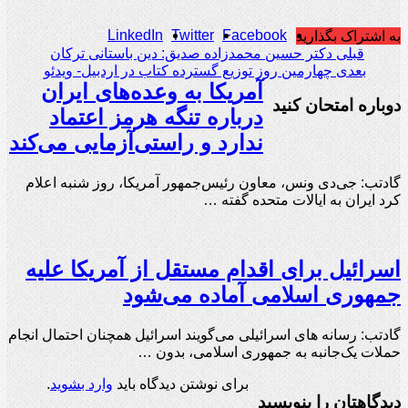
LinkedIn
Twitter
Facebook
به اشتراک بگذارید
قبلی
دکتر حسین محمدزاده صدیق: دین باستانی ترکان
بعدی
چهارمین روز توزیع گسترده کتاب در اردبیل- ویدئو
آمریکا به وعده‌های ایران
دوباره امتحان کنید
درباره تنگه هرمز اعتماد
ندارد و راستی‌آزمایی می‌کند
گادتب: جی‌دی ونس، معاون رئیس‌جمهور آمریکا، روز شنبه اعلام
کرد ایران به ایالات متحده گفته …
اسرائیل برای اقدام مستقل از آمریکا علیه
جمهوری اسلامی آماده می‌شود
گادتب: رسانه های اسرائیلی ‌می‌گویند اسرائیل همچنان احتمال انجام
حملات یک‌جانبه به جمهوری اسلامی، بدون …
برای نوشتن دیدگاه باید
وارد بشوید
.
دیدگاهتان را بنویسید