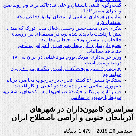
گفت‌وگوی تلفنی پاشینیان و علی‌اف؛ تأکید بر تداوم روند صلح
و اجرای مسیر TRIPP
سازمان همکاری اسلامی از امضای توافق دفاعی مکه
استقبال کرد
پیکر بی‌جان محمدحسن رحیمی، فعال مدنی تورک که مدتی
پیش بازداشت یا ناپدید شده بود، در منطقه‌ای بین روستای
چالخاماز و مسیر رودخانه چیغاتی پیدا شد
تجمع داروسازان آزربایجان شرقی در اعتراض به تأخیر
چندماهه مطالبات
وزیر خزانه‌داری آمریکا: تورم مواد غذایی در ایران به ۱۸۰
درصد رسیده است
ای‌بی‌سی: مسیر موقت کشتیرانی در تنگه هرمز ۶۰ روزه
خواهد بود
سنتکام: مسیر ۵۱ کشتی تجاری در چارچوب محاصره دریایی
جمهوری اسلامی تغییر داده شد؛ دو کشتی از کار افتادند
فشار تازه آمریکا بر «شبکۀ صرافی‌ها و شرکت‌های پوششی»
مرتبط با جمهوری اسلامی
سراسری کامیون‌داران در شهرهای
آذربایجان جنوبی و اراضی باصطلاح ایران
سپتامبر 26, 2018
1,479 دیدگاه