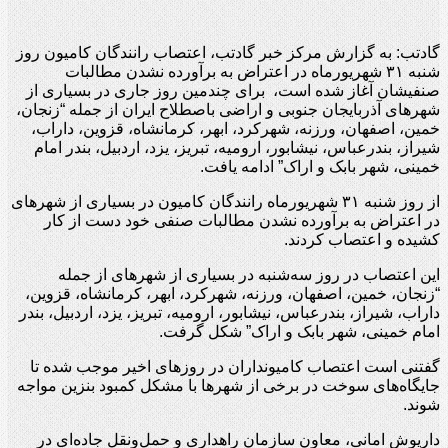
گادتب: به گزارش مرکز خبر گادتب، اعتصاب رانندگان کامیون روز
شنبه ۳۱ شهریورماه در اعتراض به برآورده نشدن مطالبات
صنفیشان آغاز شده است، برای چندمین روز جاری در بسیاری از
شهرهای آذربایجان جنوبی و اراضی باصطلاح ایران از جمله “زنجان،
خمین، اصفهان، ورزنه، شهرکرد، ابهر، کرمانشاه، قزوین، داراب،
شیراز، بندرعباس، نیشابور، ارومیه، تبریز، یزد، اردبیل، بندر امام
خمینی، شهر بابک و اراک” ادامه یافت.
از روز شنبه ۳۱ شهریورماه رانندگان کامیون در بسیاری از شهرهای
در اعتراض به برآورده نشدن مطالبات صنفی خود دست از کار
کشیده و اعتصاب کردند.
این اعتصاب در روز سه‌شنبه در بسیاری از شهرهای از جمله
“زنجان، خمین، اصفهان، ورزنه، شهرکرد، ابهر، کرمانشاه، قزوین،
داراب، شیراز، بندرعباس، نیشابور، ارومیه، تبریز، یزد، اردبیل، بندر
امام خمینی، شهر بابک و اراک” شکل گرفت.
گفتنی است اعتصاب کامیونداران در روزهای اخیر موجب شده تا
جایگاه‌های سوخت در برخی از شهرها با مشکل کمبود بنزین مواجه
شوند.
داریوش امانی، معاون سازمان راهداری و حمل‌ونقل جاده‌ای در