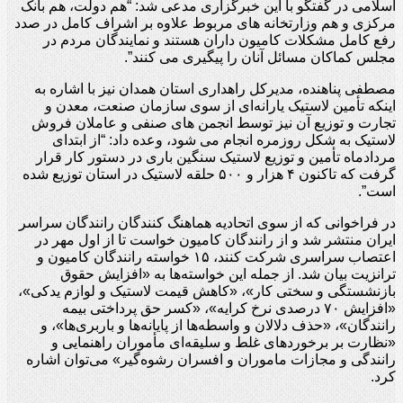
اسلامی در گفتگو با این خبرگزاری مدعی شد: “هم دولت، هم بانک
مرکزی و هم وزارتخانه های مربوط علاوه بر اشراف کامل در صدد
رفع کامل مشکلات کامیون داران هستند و نمایندگان مردم در
مجلس کماکان مسائل آنان را پیگیری می کنند”.
مصطفی پناهنده، مدیرکل راهداری استان همدان نیز با اشاره به
اینکه تأمین لاستیک یارانه‌ای از سوی سازمان صنعت، معدن و
تجارت و توزیع آن نیز توسط انجمن های صنفی و عاملان فروش
لاستیک به شکل روزمره انجام می شود، وعده داد: “از ابتدای
مردادماه تأمین و توزیع لاستیک سنگین باری در دستور کار قرار
گرفت که تاکنون ۴ هزار و ۵۰۰ حلقه لاستیک در استان توزیع شده
است”.
در فراخوانی که از سوی اتحادیه هماهنگ کنندگان رانندگان سراسر
ایران منتشر شد و از رانندگان کامیون خواست تا از اول مهر در
اعتصاب سراسری شرکت کنند، ۱۵ خواسته رانندگان کامیون و
ترانزیت بیان شد. از جمله این خواسته‌ها به «افزایش حقوق
بازنشستگی و سختی کار»، «کاهش قیمت لاستیک و لوازم یدکی»،
«افزایش ۷۰ درصدی نرخ کرایه»، «کسر حق پرداختی بیمه
رانندگان»، «حذف دلالان و واسطه‌ها از پایانه‌ها و باربری‌ها»، و
«نظارت بر برخوردهای غلط و سلیقه‌ای مأموران راهنمایی و
رانندگی و مجازات ماموران و افسران رشوه‌گیر» می‌توان اشاره
کرد.