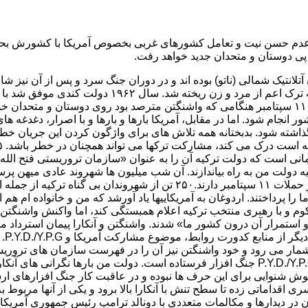
ز عدم حسن نیت و تعامل کشورهای غربی بخصوص آمریکا با کشورش بحران
ر پی دوستان و متحدان جدید خواهد رفت.
نتیک شمالی (ناتو) بوده اند و در دوران جنگ سرد و پس از آن نیز شانه 
نیاز دیده به کمک واشنگتن شتافته است. در کره خون سربا
مجاب کند موشک هایش را از کوبا بردارد. در واقعه حملات تروریستی ۱۱ سپتامبر هنگامی که واشنگتن مت
 انجام شود. اما در مقابل، آمریکا بارها و بارها و با اصرار، دغدغه های
 گذاشته شود. بدبختانه همه تلاش های برای واژگون کردن این جریان خط
انی است که دولت ترکیه آن را به عنوان «سازمان تروریستی فتح الله
ه دولت من به راه بیاندازند. آن شب میلیون ها شهروند عادی میهن پرس
خود تجربیات مشابهی از جمله یکی در واقعه «پرل هاربر» و دیگری در حملات ۱۱ 
ا پرداختند. اردوغان به آمریکاییها یاد آورشد که من و خانواده ام هم
وم و با رهبری منتخب ترکیه اعلام همبستگی کند، اما واکنش واشنگتن به
و استمرار آن درون کشور ما» شدند. واشنگتن و آنکارا پیمان استرداد 
گول
رگ هزاران شهروند ترکیه از سال ۱۹۸۴ تاکنون به شمار می رود و خود واشنگتن نیز آن را در 
سال های اخیر با ۵ هزار کامیون و ۲ هزار هواپیمای باری برای گروه P.Y.D./Y.P.G جنگ افزار فر
ش شنوایی برای این حرف ها نبوده و در عاقبت کار جنگ افزارهای ارس
 اقداماتی زده تا سطح تنش با آنکارا بالا برود و یکی از آنها مربوط
ر دیدارها و مکالمات متعددی با دونالد ترامپ رئیس جمهوری آمریکا پ