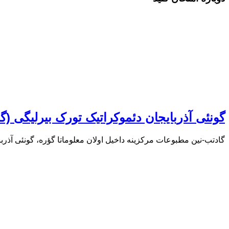
گونئی آذربایجان دئموکراتیک تورک بیرلیگی (گ
گادتب-نین مطبوعات مرکزینه داخیل اولان معلوماتا گؤره، گونئی آذرب