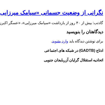
نگرانی از وضعیت جسمانی «سیامک میرزایی»
گادتب: بیش از ۴۰ روز از بازداشت «سیامک میرزایی»، «عسگر اکبرزاده» و «علی واثقی»، سه …
دیدگاهتان را بنویسید
برای نوشتن دیدگاه باید
وارد بشوید
.
ادتاج (GADTB) در شبکه های اجتماعی
اتحادیه استقلال گرایان آزربایجان جنوبی