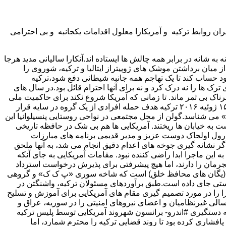
 روابط ترکیه و آمریکارا معلول اقدامات یکجانبه و بی احترامی
به شانه در برابر همه چالش ها ایستاده اند.آنکارا سالیانی مدید هرجا
زان وظیفه ترک اعم از مرد و زن ریخته شد. سال ۱۹۶۲ دولت کندی موفق شد با از میان برداشتن موشک های ژوپیتراز ایتالیا و ترکیه، شوروی را
رصد بود روی دوستان و متحدان خود حساب کند تا یک تهاجم همه جانبه شیطانی دفع شود،ترکیه
 ترک ها را نه درک کرد و نه برای آنها احترام قائل بود.در سال های
رناک بی ثمر ماند. تا زمانی که آمریکا شروع نکند برای حاکمیت ملی
ترکیه احترام قائل شود و ثابت کند، خطراتی که ملت ترکیه با آن مواجه است درک می کند، مشارکت ترکها می تواند همچنان در خطر باشد. ۱۵ ژوئیه ۲۰۱۶ ترکیه هدف حمله افرادی از یک گروه در سایه قرار
» می شناسد.گولن از محل مجتمعی در نواحی روستایی پنسیلوانیا این
ت به خیابان ها ریختند. آمریکایی ها هم بی شک در حافظه تاریخی
سپتامبر دارند.۲۵۰ تن از شهروندان بی گناه ترکیه از جمله ارول اولجاک دوست عزیز و مدیر قدیمی برنامه های مبارزات
 اگر نشانه گیری جوخه های اعدام دقیق انجام می شد، به آنها ملحق
 این ماجرا ابدا راضی کننده نبود. مقامات آمریکایی به جای آنکه
مجرمان را دارند، اما هیچ پیشرفتی برای پذیرش درخواست استرداد
ن صورت نگرفته و این بی توجهی کار را خراب تر کرده است.یکی دیگر از منابع کدورت روابط، موضوع مشارکت آمریکا و P.Y.D./Y.P.G. (یگان های محافظ خلق) است که شاخه سوری «پ ک ک» و گروهی
فهرست سازمان های تروریستی جای داده است.طبق برآوردهای مسئولان ترکیه، واشنگتن در
ستاده است. دولت من بارها نگرانی های آنکارا را در مورد تصمیم گیری مقام های آمریکایی برای آموزش و تسلیح
الی غیرنظامیان و اعضای نیروهای امنیتی را در سوریه، عراق و
 به دستگیری #اندرو- برانسون شهروند آمریکایی توسط پلیس ترکیه
افشاری کرده بود تا روند قضایی ترکیه را محترم شمارد، اما