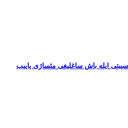
ناسیبتی ایله باش ساغلیغی مئساژی یاییب