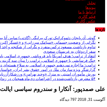
تحلیل
پیوندها
ارتباط با ما
فیلم گالری
عکس گالری
تازه ها
گونئی آذربایجان دئموکراتیک تورک بیرلیگی (گادتب) سایین آتا ب
نگرانی از وضعیت جسمانی «سیامک میرزایی» و «عسگر اکبرزا
تداوم بازداشت مسعود ترکمن‌منفرد و نگرانی از شکنجه و اخذ ا
سفر اردوغان به عربستان‌ سعودی
انتقاد از ترامپ؛ هدف آمریکا باید فروپاشی جمهوری اسلامی با
جنگ فرسایشی با جمهوری اسلامی، ترامپ را میان سه گزینه پر
ترامپ: ما اجازه نمی‌دهیم جمهوری اسلامی به سلاح هسته‌ای دس
گزارشگر ویژه سازمان ملل در امور حقوق بشر ایران، خواستار 
یورش مأموران امنیتی به منزل «وحید بهرامن» ورزشکارآزربای
۵۴ معترض بازداشت‌شده در اعتراضات دی‌ماه همچنان در زندان اردبیل در بازداشت هستند
علی صمدپور: آنکارا و سندروم سیاسی ایالت مت
آگوست 31, 2018
797 دیدگاه