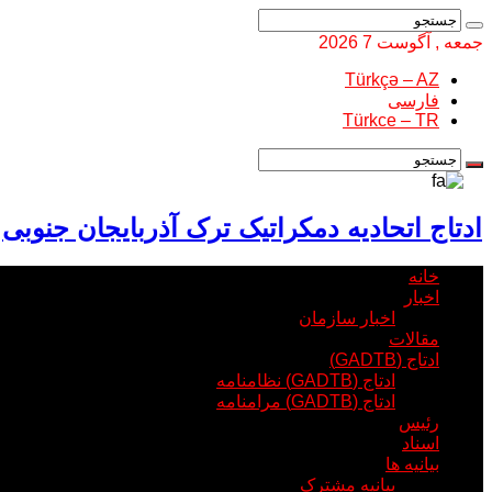
جمعه , آگوست 7 2026
Türkçə – AZ
فارسی
Türkce – TR
ادتاج اتحادیه دمکراتیک ترک آذربایجان جنوبی
خانه
اخبار
اخبار سازمان
مقالات
ادتاج (GADTB)
ادتاج (GADTB) نظامنامه
ادتاج (GADTB) مرامنامه
رئیس
اسناد
بیانیه ها
بیانیه مشترک