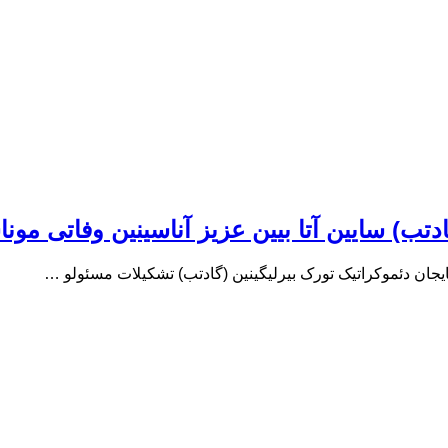
ادتب) سایین آتا بیین عزیز آناسینین وفاتی مو
ایجان دئموکراتیک تورک بیرلیگینین (گادتب) تشکیلات مسئولو …