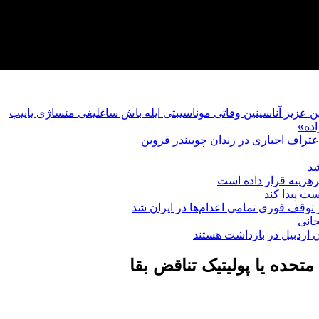
یین عزیز آناسینین وفاتی موناسیبتی ایله باش ساغلیغی مئساژی یاییب
ده»
عتراف اجباری در زندان چوبیندر قزوین
شد
هزینه قرار داده است
ت پیدا کند
توقف فوری تمامی اعدام‌ها در ایران شد
جانی
حده یا پولیتیک تناقض بقا