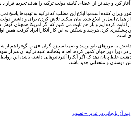
غاز کرد و چند تن از اعضای کابینه دولت ترکیه را هدف تحریم قرار داد.
یران کننده است.با ابلاغ این مطلب که ترکیه به تهدیدها پاسخ نمی دهد،
از همان اصل را ابلاغ شده بیان میکند. تلاش کردن برای واداشتن دول
پیشگیری کرد، هرچند واشنگتن به این کار آنکارا ایراد گرفت.همین اوا
دی است.
تان داعش به مرزهای ناتو برسد و ضمنا ستیزه گران «ی پ گ»را هم از ش
در دورا دور جهان کمین کرده، اقدام یکجانبه علیه ترکیه آن هم از سو
یت غلط پایان دهد که اگر آنکارا آلترناتیوهایی داشته باشد، این روابط م
تن دوستان و متحدانی جدید باشد.
م آذربایجانی در تبریز – تصویر