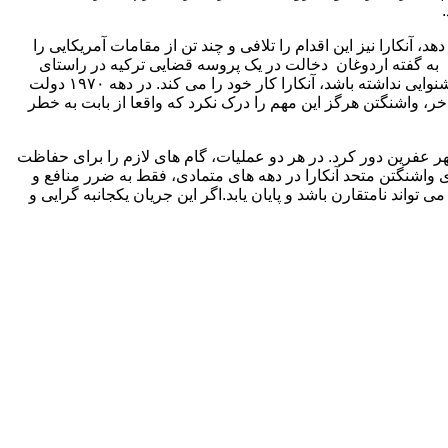
 آنکارا نیز این اقدام را تلافی و چند تن از مقامات آمریکایی را
ت به گفته اردوغان دخالت در یک پروسه قضایی ترکیه در راستای
قانون اساسی یا ارزش های دمکراتیک مشترک ما نیست.بارها این امر را ثابت کرده ایم و باز هم ثابت می کنیم که اگر آمریکا همچنان گوش شنوایی نداشته باشد، آنکارا کار خود را می کند. در دهه ۱۹۷۰ دولت
خر، واشنگتن هرگز این مهم را درک نکرد که واقعا از بابت به خطر
هر عفرین دور کرد. در هر دو عملیات، گام های لازم را برای حفاظت
ی واشنگتن متحد آنکارا در دهه های متمادی، فقط به ضرر منافع و
ی تواند نامتقارن باشد و پایان یابد.اگر این جریان یکجانبه گرایی و