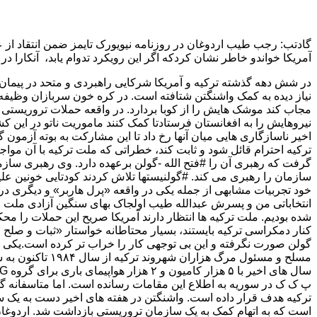
گادتب: رجب طیب اردوغان در روزنامه نیویورک تایمز ضمن انتقاد ا
آمریکا خواندو خاطر نشان کردکه اگر این رویکرد تدوام یابد، آنکارا د
در شش دهه گذشته ترکیه و آمریکا شرکایی راهبردی و متحد در پیمان آتلا
نیروهایش را به افغانستان فرستادتا کمک کنند ماموریت ناتو در این کشور
اخیر ناسازگاری هایی میان آنها رخ داد تا این مشارکت به بوته آزمون
گرفت که رهبری آن را #فتح الله -گولن برعهده دارد. وی رهبری سازم
سازمان را رهبری می کند. #گولنیستها تلاش کردند کودتایی خونین علی
انتخاباتی من و پسرش عبدالله طیب اولجاک بهای سنگین آزادی ملت ما ر
شده بودیم. ملت ترکیه ها انتظار دارند آمریکا صریح این حملات را محک
کنار دمکراسی ترکیه بایستند، بسیار محتاطانه خواستار «ثبات و صلح 
مسلح و مسئول م
پ ک ک در سوریه به اطلاع این مقامات رسانده است. اما متاسفانه گو
ترکیه هدف قرار داده است. واشنگتن در هفته های اخیر دست به یک سری
است که به اتهام کمک به یک سازمان تروریستی بازداشت شد. اردوغان د