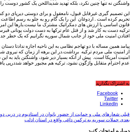
واشنگتن نه تنها چنین نکرد، بلکه تهدید شدیداللحن یک کشور دوست را آ
این تصمیم گیری غیرقابل قبول، نامعقول و برای دوستی دیرپای دو کشور و
تحریم کرده است . اردوغان این را یک گام رو به جلو به رسم اطاعت 
ترکیه دست به کار شد و از قتل عام ترکها به دست دولت یونانی قبرس 
افتادن امنیت ملی خود از جانب شمال سوریه نگرانیم که یک خطر ج
پیامد همین مساله با دو تهاجم نظامی به این ناحیه اجازه ندادتا دس
از امنیت ملی مردم ترکیه برداشت.در این برهه از زمان که نیروی شر 
امنیت آمریکا است. پیش از آنکه بسیار دیر شود، واشنگتن باید به این ذهن
عدم احترام متقابل واژگون نشود، ترکیه هم مجبور خواهد شددرپی یاف
به اشتراک بگذارید
Facebook
Twitter
LinkedIn
قبلی
شعارهای ملی و حمایت از حضور بانوان در استادیوم در دربی دو تی
بعدی
حملات سوریه به ترکمن داغی واقع در استان ادلب
دوباره امتحان کنید