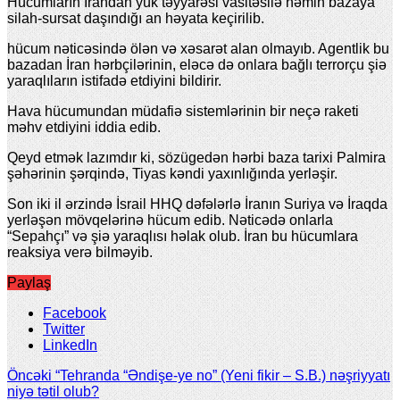
Hücumların İrandan yük təyyarəsi vasitəsilə həmin bazaya
silah-sursat daşındığı an həyata keçirilib.
hücum nəticəsində ölən və xəsarət alan olmayıb. Agentlik bu
bazadan İran hərbçilərinin, eləcə də onlara bağlı terrorçu şiə
yaraqlıların istifadə etdiyini bildirir.
Hava hücumundan müdafiə sistemlərinin bir neçə raketi
məhv etdiyini iddia edib.
Qeyd etmək lazımdır ki, sözügedən hərbi baza tarixi Palmira
şəhərinin şərqində, Tiyas kəndi yaxınlığında yerləşir.
Son iki il ərzində İsrail HHQ dəfələrlə İranın Suriya və İraqda
yerləşən mövqelərinə hücum edib. Nəticədə onlarla
“Sepahçı” və şiə yaraqlısı həlak olub. İran bu hücumlara
reaksiya verə bilməyib.
Paylaş
Facebook
Twitter
LinkedIn
Öncəki
“Tehranda “Əndişe-ye no” (Yeni fikir – S.B.) nəşriyyatı
niyə tətil olub?