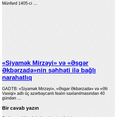
Münfərd 1405-ci …
«Siyamək Mirzəyi» və «Əsgər
Əkbərzadə»nin səhhəti ilə bağlı
narahatlıq
GADTB: «Siyamək Mirzəyi», «Əsgər Əkbərzadə» və «Əli
Vasiqi» adlı üç azərbaycanlı fəalın saxlanılmasından 40
gündən …
Bir cavab yazın