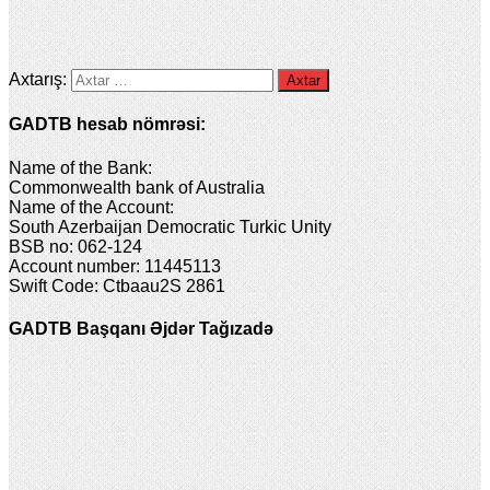
Axtarış:
GADTB hesab nömrəsi:
Name of the Bank:
Commonwealth bank of Australia
Name of the Account:
South Azerbaijan Democratic Turkic Unity
BSB no: 062-124
Account number: 11445113
Swift Code: Ctbaau2S 2861
GADTB Başqanı Əjdər Tağızadə