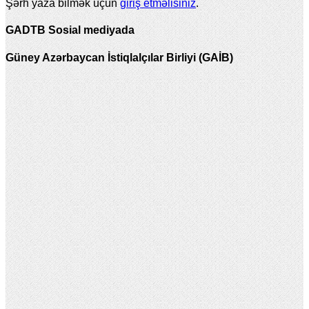
Şərh yaza bilmək üçün
giriş etməlisiniz
.
GADTB Sosial mediyada
Güney Azərbaycan İstiqlalçılar Birliyi (GAİB)