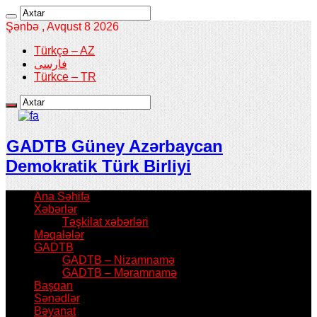
Şənbə , Avqust 8 2026
Türkçə – AZ
فارسی
Türkce – TR
GADTB Güney Azərbaycan
Demokratik Türk Birliyi
Ana Səhifə
Xəbərlər
Təşkilat xəbərləri
Məqalələr
GADTB
GADTB – Nizamnamə
GADTB – Məramnamə
Başqan
Sənədlər
Bəyanat