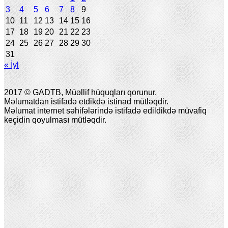
3
4
5
6
7
8
9
10
11
12
13
14
15
16
17
18
19
20
21
22
23
24
25
26
27
28
29
30
31
« İyl
2017 © GADTB, Müəllif hüquqları qorunur.
Məlumatdan istifadə etdikdə istinad mütləqdir.
Məlumat internet səhifələrində istifadə edildikdə müvafiq
keçidin qoyulması mütləqdir.