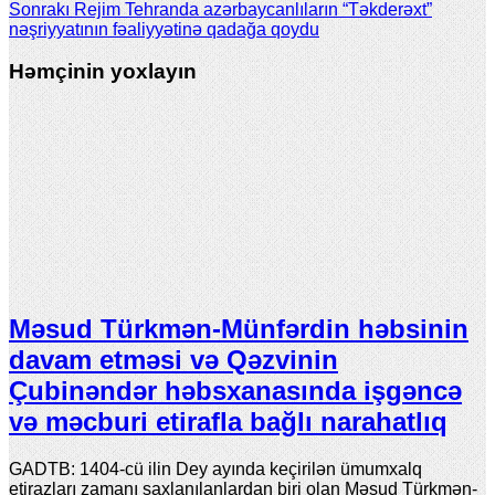
Sonrakı
Rejim Tehranda azərbaycanlıların “Təkderəxt”
nəşriyyatının fəaliyyətinə qadağa qoydu
Həmçinin yoxlayın
Məsud Türkmən-Münfərdin həbsinin
davam etməsi və Qəzvinin
Çubinəndər həbsxanasında işgəncə
və məcburi etirafla bağlı narahatlıq
GADTB: 1404-cü ilin Dey ayında keçirilən ümumxalq
etirazları zamanı saxlanılanlardan biri olan Məsud Türkmən-