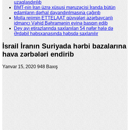
uzaqlaşdırılıb
BMT-nin İran üzrə xüsusi məruzəçisi İranda bütün
edamların dərhal dayandırılmasına çağırıb
Molla rejimin ETTELAAT qüvvələri azərbaycanlı
idmançı Vəhid Bəhramənin evinə basqın edib
Dey ayı etirazlarında saxlanılan 54 nəfər hələ də
Ərdəbil həbsxanasında həbsdə saxlanılır
İsrail İranın Suriyada hərbi bazalarına
hava zərbələri endirib
Yanvar 15, 2020
948 Baxış