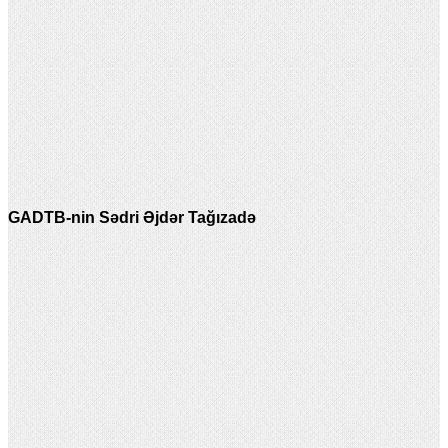
GADTB-nin Sədri Əjdər Tağızadə