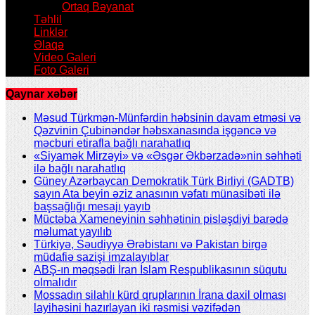
Ortaq Bəyanat
Təhlil
Linklər
Əlaqə
Video Galeri
Foto Galeri
Qaynar xəbər
Məsud Türkmən-Münfərdin həbsinin davam etməsi və
Qəzvinin Çubinəndər həbsxanasında işgəncə və
məcburi etirafla bağlı narahatlıq
«Siyamək Mirzəyi» və «Əsgər Əkbərzadə»nin səhhəti
ilə bağlı narahatlıq
Güney Azərbaycan Demokratik Türk Birliyi (GADTB)
sayın Ata beyin əziz anasının vəfatı münasibəti ilə
başsağlığı mesajı yayıb
Müctəba Xameneyinin səhhətinin pisləşdiyi barədə
məlumat yayılıb
Türkiyə, Səudiyyə Ərəbistanı və Pakistan birgə
müdafiə sazişi imzalayıblar
ABŞ-ın məqsədi İran İslam Respublikasının süqutu
olmalıdır
Mossadın silahlı kürd qruplarının İrana daxil olması
layihəsini hazırlayan iki rəsmisi vəzifədən