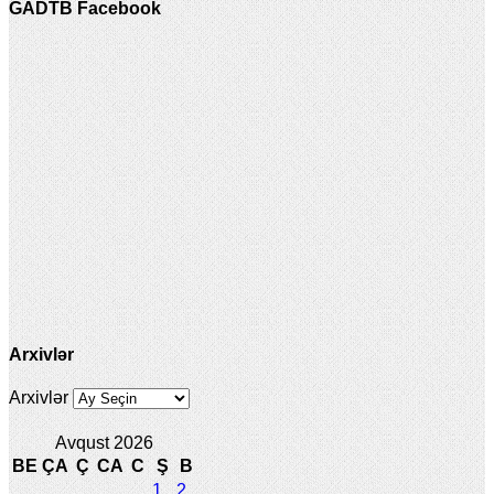
GADTB Facebook
Arxivlər
Arxivlər
Avqust 2026
BE
ÇA
Ç
CA
C
Ş
B
1
2