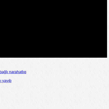
ağlı narahatlıq
ı yayıb