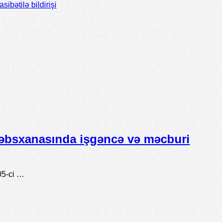
bətilə bildirişi
əbsxanasında işgəncə və məcburi
05-ci …