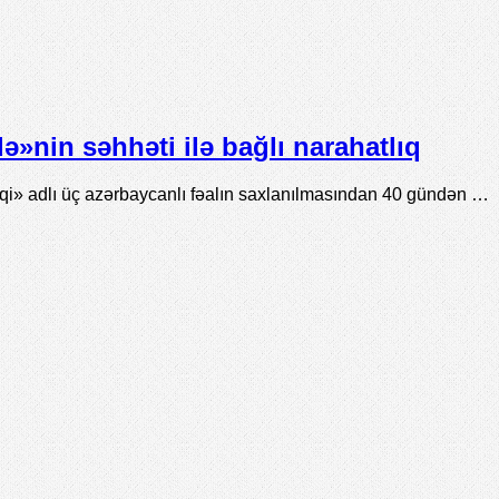
»nin səhhəti ilə bağlı narahatlıq
» adlı üç azərbaycanlı fəalın saxlanılmasından 40 gündən …