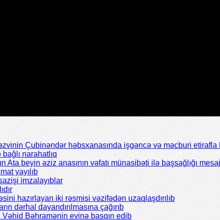
inin Çubinəndər həbsxanasında işgəncə və məcburi etirafla b
bağlı narahatlıq
Ata beyin əziz anasının vəfatı münasibəti ilə başsağlığı mesaj
mat yayılıb
azişi imzalayıblar
ıdır
əsini hazırlayan iki rəsmisi vəzifədən uzaqlaşdırılıb
rın dərhal dayandırılmasına çağırıb
ı Vəhid Bəhramənin evinə basqın edib