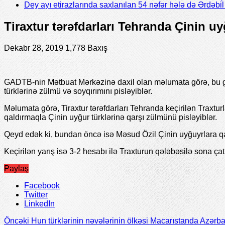
Dey ayı etirazlarında saxlanılan 54 nəfər hələ də Ərdəb
Tiraxtur tərəfdarları Tehranda Çinin uy
Dekabr 28, 2019
1,778 Baxış
GADTB-nin Mətbuat Mərkəzinə daxil olan məlumata görə, bu gü
türklərinə zülmü və soyqırımını pisləyiblər.
Məlumata görə, Tiraxtur tərəfdarları Tehranda keçirilən Traxtu
qaldırmaqla Çinin uyğur türklərinə qarşı zülmünü pisləyiblər.
Qeyd edək ki, bundan öncə isə Məsud Özil Çinin uyğuyrlara qarşı
Keçirilən yarış isə 3-2 hesabı ilə Traxturun qələbəsilə sona çat
Paylaş
Facebook
Twitter
LinkedIn
Öncəki
Hun türklərinin nəvələrinin ölkəsi Macarıstanda Azərba