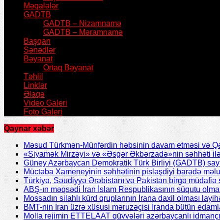
Məqalələr
GADTB
GADTB – Nizamnamə
GADTB – Məramnamə
Başqan
Sənədlər
Bəyanat
Ortaq Bəyanat
Təhlil
Linklər
Əlaqə
Video Galeri
Foto Galeri
Qaynar xəbər
Məsud Türkmən-Münfərdin həbsinin davam etməsi və Qəzv
«Siyamək Mirzəyi» və «Əsgər Əkbərzadə»nin səhhəti ilə 
Güney Azərbaycan Demokratik Türk Birliyi (GADTB) sayın 
Müctəba Xameneyinin səhhətinin pisləşdiyi barədə məlu
Türkiyə, Səudiyyə Ərəbistanı və Pakistan birgə müdafiə s
ABŞ-ın məqsədi İran İslam Respublikasının süqutu olmal
Mossadın silahlı kürd qruplarının İrana daxil olması layih
BMT-nin İran üzrə xüsusi məruzəçisi İranda bütün edamla
Molla rejimin ETTELAAT qüvvələri azərbaycanlı idmanç