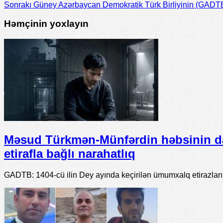
Sonrakı
Güney Azərbaycan Demokratik Türk Birliyinin (GADTB)
Həmçinin yoxlayın
Məsud Türkmən-Münfərdin həbsinin d
etirafla bağlı narahatlıq
GADTB: 1404-cü ilin Dey ayında keçirilən ümumxalq etirazlar