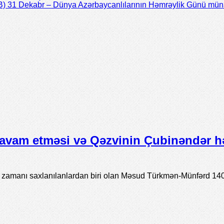
 31 Dekabr – Dünya Azərbaycanlılarının Həmrəylik Günü münasi
avam etməsi və Qəzvinin Çubinəndər h
ı zamanı saxlanılanlardan biri olan Məsud Türkmən-Münfərd 14