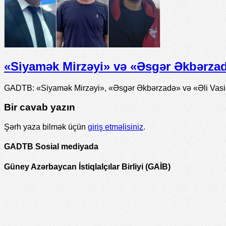
«Siyamək Mirzəyi» və «Əsgər Əkbərzadə
GADTB: «Siyamək Mirzəyi», «Əsgər Əkbərzadə» və «Əli Vasiqi
Bir cavab yazın
Şərh yaza bilmək üçün
giriş etməlisiniz
.
GADTB Sosial mediyada
Güney Azərbaycan İstiqlalçılar Birliyi (GAİB)