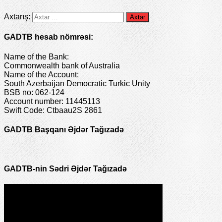
Axtarış:
GADTB hesab nömrəsi:
Name of the Bank:
Commonwealth bank of Australia
Name of the Account:
South Azerbaijan Democratic Turkic Unity
BSB no: 062-124
Account number: 11445113
Swift Code: Ctbaau2S 2861
GADTB Başqanı Əjdər Tağızadə
GADTB-nin Sədri Əjdər Tağızadə