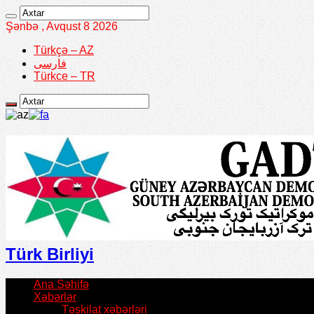
Şənbə , Avqust 8 2026
Türkçə – AZ
فارسی
Türkce – TR
Türk Birliyi
Ana Səhifə
Xəbərlər
Təşkilat xəbərləri