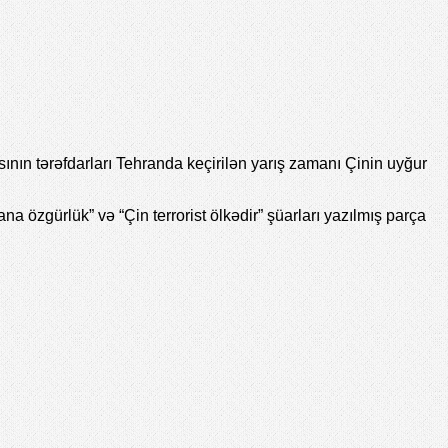
n tərəfdarları Tehranda keçirilən yarış zamanı Çinin uyğur
 özgürlük” və “Çin terrorist ölkədir” şüarları yazılmış parça