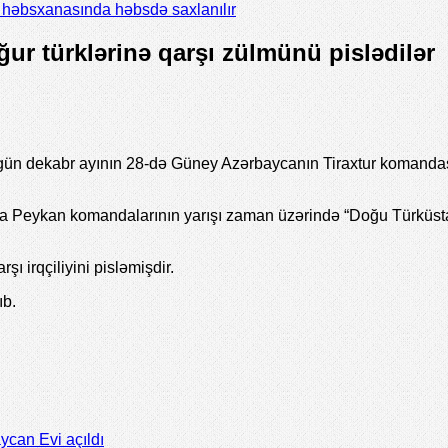
il həbsxanasında həbsdə saxlanılır
ğur türklərinə qarşı zülmünü pislədilər
n dekabr ayının 28-də Güney Azərbaycanın Tiraxtur komandasını
rla Peykan komandalarının yarışı zaman üzərində “Doğu Türküstana
 irqçiliyini pisləmişdir.
ıb.
ycan Evi açıldı