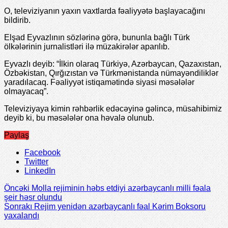
O, televiziyanın yaxın vaxtlarda fəaliyyətə başlayacağını
bildirib.
Elşad Eyvazlının sözlərinə görə, bununla bağlı Türk
ölkələrinin jurnalistləri ilə müzakirələr aparılıb.
Eyvazlı deyib: “İlkin olaraq Türkiyə, Azərbaycan, Qazaxıstan,
Özbəkistan, Qırğızıstan və Türkmənistanda nümayəndiliklər
yaradılacaq. Fəaliyyət istiqamətində siyasi məsələlər
olmayacaq”.
Televiziyaya kimin rəhbərlik edəcəyinə gəlincə, müsahibimiz
deyib ki, bu məsələlər ona həvalə olunub.
Paylaş
Facebook
Twitter
LinkedIn
Öncəki
Molla rejiminin həbs etdiyi azərbaycanlı milli fəala
şeir həsr olundu
Sonrakı
Rejim yenidən azərbaycanlı fəal Kərim Boksoru
yaxalandı