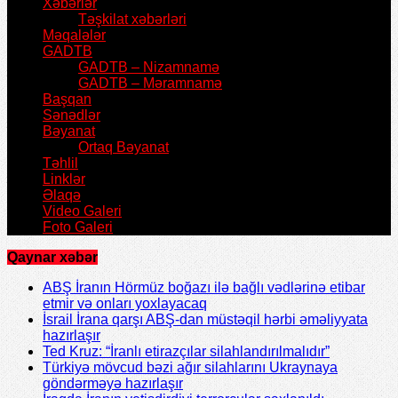
Xəbərlər
Təşkilat xəbərləri
Məqalələr
GADTB
GADTB – Nizamnamə
GADTB – Məramnamə
Başqan
Sənədlər
Bəyanat
Ortaq Bəyanat
Təhlil
Linklər
Əlaqə
Video Galeri
Foto Galeri
Qaynar xəbər
ABŞ İranın Hörmüz boğazı ilə bağlı vədlərinə etibar
etmir və onları yoxlayacaq
İsrail İrana qarşı ABŞ-dan müstəqil hərbi əməliyyata
hazırlaşır
Ted Kruz: “İranlı etirazçılar silahlandırılmalıdır”
Türkiyə mövcud bəzi ağır silahlarını Ukraynaya
göndərməyə hazırlaşır