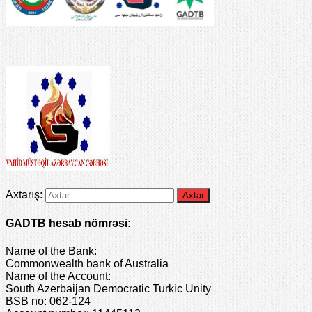
Axtarış:
GADTB hesab nömrəsi:
Name of the Bank:
Commonwealth bank of Australia
Name of the Account:
South Azerbaijan Democratic Turkic Unity
BSB no: 062-124