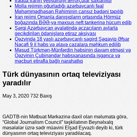
İraqda İranın yetişdirdiyi terrorçular saxlanıldı
Molla rejimin oğurladığı azərbaycanlı fəal
Məhəmmədhəsən Rəhiminin cansız bədəni tapılıb
İran rejimi Omanla danışıqların ortasında Hörmüz
boğazında BƏƏ-yə məxsus neft tankerinə hücum edib
Şərqi Azərbaycan əyalətində əczaçıların aylarla
gecikdirilən ödənişlərə etiraz aksiyası
Qəzvində 18 yaşlı azərbaycanlı şagird Şəqayiq Əfşar
Nəcəfi 9 il həbs və əlavə cəzalara məhkum edilib
Məsud Türkmən-Münfərdin həbsinin davam etməsi və
Qəzvinin Çubinəndər həbsxanasında işgəncə və
məcburi etirafla bağlı narahatlıq
Türk dünyasının ortaq televiziyası
yaradılır
May 3, 2020
732 Baxış
GADTB-nin Mətbuat Mərkəzinə daxil olan məlumata görə,
“Global Journalism Council” təşkilatının Beynəlxalq
məsələlər üzrə sədr müavini Elşad Eyvazlı deyib ki, türk
dünyasının ortaq televiziyası yaradılacaq.