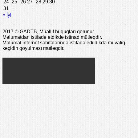
24
25
26
27
28
29
30
31
« İyl
2017 © GADTB, Müəllif hüquqları qorunur.
Məlumatdan istifadə etdikdə istinad mütləqdir.
Məlumat internet səhifələrində istifadə edildikdə müvafiq
keçidin qoyulması mütləqdir.