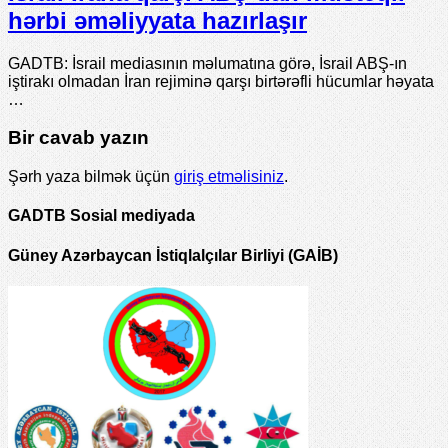
hərbi əməliyyata hazırlaşır
GADTB: İsrail mediasının məlumatına görə, İsrail ABŞ-ın
iştirakı olmadan İran rejiminə qarşı birtərəfli hücumlar həyata
…
Bir cavab yazın
Şərh yaza bilmək üçün
giriş etməlisiniz
.
GADTB Sosial mediyada
Güney Azərbaycan İstiqlalçılar Birliyi (GAİB)