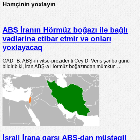
Həmçinin yoxlayın
ABŞ İranın Hörmüz boğazı ilə bağlı
vədlərinə etibar etmir və onları
yoxlayacaq
GADTB: ABŞ-ın vitse-prezidenti Cey Di Vens şənbə günü
bildirib ki, İran ABŞ-a Hörmüz boğazından mümkün …
İsrail İrana qarşı ABŞ-dan müstəqil