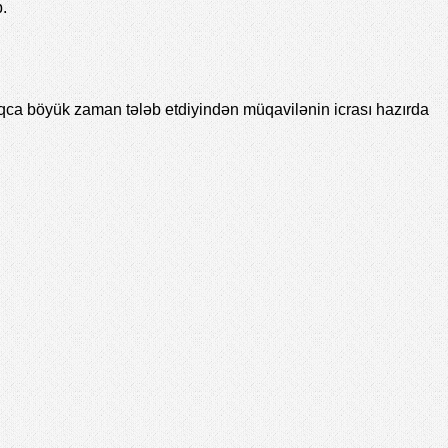
b.
uqca böyük zaman tələb etdiyindən müqavilənin icrası hazırda