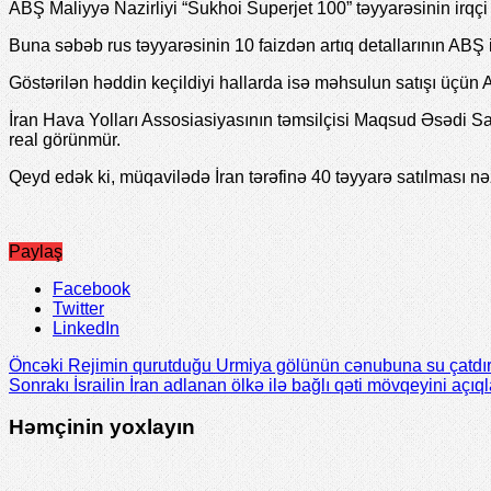
ABŞ Maliyyə Nazirliyi “Sukhoi Superjet 100” təyyarəsinin irqçi 
Buna səbəb rus təyyarəsinin 10 faizdən artıq detallarının ABŞ i
Göstərilən həddin keçildiyi hallarda isə məhsulun satışı üçün A
İran Hava Yolları Assosiasiyasının təmsilçisi Maqsud Əsədi S
real görünmür.
Qeyd edək ki, müqavilədə İran tərəfinə 40 təyyarə satılması n
Paylaş
Facebook
Twitter
LinkedIn
Öncəki
Rejimin qurutduğu Urmiya gölünün cənubuna su çatdı
Sonrakı
İsrailin İran adlanan ölkə ilə bağlı qəti mövqeyini açıql
Həmçinin yoxlayın