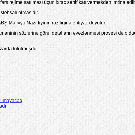
fars rejimə satılması üçün ixrac sertifikatı verməkdən imtina edi
stehsalı olmasıdır.
BŞ Maliyyə Nazirliyinin razılığına ehtiyac duyulur.
amaninin sözlərinə görə, detalların əvəzlənməsi prosesi də old
əzərdə tutulmuşdu.
rılmayacaq
adı