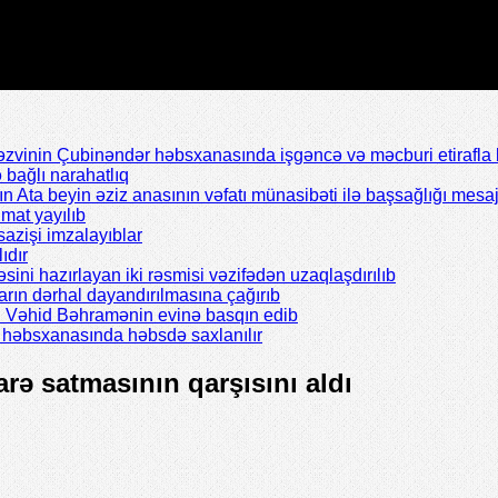
inin Çubinəndər həbsxanasında işgəncə və məcburi etirafla b
bağlı narahatlıq
Ata beyin əziz anasının vəfatı münasibəti ilə başsağlığı mesaj
mat yayılıb
azişi imzalayıblar
ıdır
əsini hazırlayan iki rəsmisi vəzifədən uzaqlaşdırılıb
rın dərhal dayandırılmasına çağırıb
ı Vəhid Bəhramənin evinə basqın edib
il həbsxanasında həbsdə saxlanılır
arə satmasının qarşısını aldı