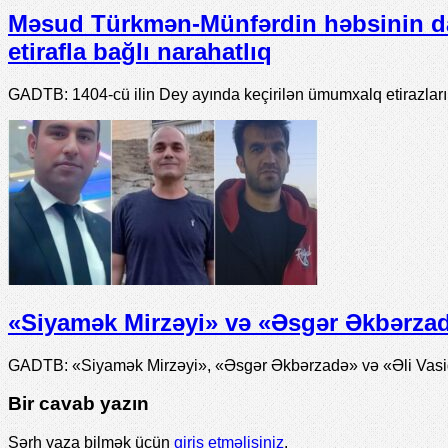
Məsud Türkmən-Münfərdin həbsinin d
etirafla bağlı narahatlıq
GADTB: 1404-cü ilin Dey ayında keçirilən ümumxalq etirazlar
«Siyamək Mirzəyi» və «Əsgər Əkbərzadə
GADTB: «Siyamək Mirzəyi», «Əsgər Əkbərzadə» və «Əli Vasiqi
Bir cavab yazın
Şərh yaza bilmək üçün
giriş etməlisiniz
.