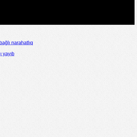
ağlı narahatlıq
ı yayıb