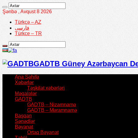
Şənbə , Avqust 8 2026
Türkçə – AZ
فارسی
Türkce – TR
GADTB Güney Azərbaycan Demo
Ana Səhifə
Xəbərlər
Təşkilat xəbərləri
Məqalələr
GADTB
GADTB – Nizamnamə
GADTB – Məramnamə
Başqan
Sənədlər
Bəyanat
Ortaq Bəyanat
Təhlil