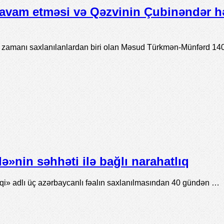
avam etməsi və Qəzvinin Çubinəndər h
ı zamanı saxlanılanlardan biri olan Məsud Türkmən-Münfərd 14
»nin səhhəti ilə bağlı narahatlıq
» adlı üç azərbaycanlı fəalın saxlanılmasından 40 gündən …