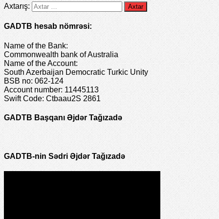
Axtarış:
GADTB hesab nömrəsi:
Name of the Bank:
Commonwealth bank of Australia
Name of the Account:
South Azerbaijan Democratic Turkic Unity
BSB no: 062-124
Account number: 11445113
Swift Code: Ctbaau2S 2861
GADTB Başqanı Əjdər Tağızadə
GADTB-nin Sədri Əjdər Tağızadə