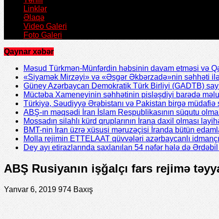
Linklər
Əlaqə
Video Galeri
Foto Galeri
Qaynar xəbər
Məsud Türkmən-Münfərdin həbsinin davam etməsi və Qəzv
«Siyamək Mirzəyi» və «Əsgər Əkbərzadə»nin səhhəti ilə 
Güney Azərbaycan Demokratik Türk Birliyi (GADTB) sayın 
Müctəba Xameneyinin səhhətinin pisləşdiyi barədə məlu
Türkiyə, Səudiyyə Ərəbistanı və Pakistan birgə müdafiə s
ABŞ-ın məqsədi İran İslam Respublikasının süqutu olmal
Mossadın silahlı kürd qruplarının İrana daxil olması layih
BMT-nin İran üzrə xüsusi məruzəçisi İranda bütün edamla
Molla rejimin ETTELAAT qüvvələri azərbaycanlı idmanç
Dey ayı etirazlarında saxlanılan 54 nəfər hələ də Ərdəb
ABŞ Rusiyanın işğalçı fars rejimə təyy
Yanvar 6, 2019
974 Baxış