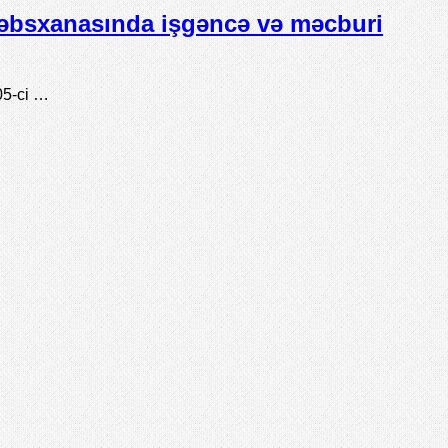
əbsxanasında işgəncə və məcburi
05-ci …