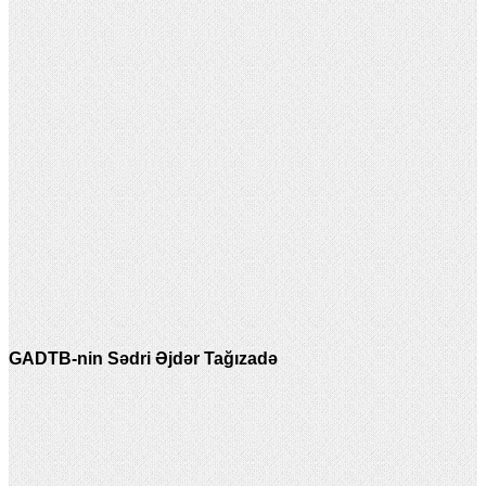
GADTB-nin Sədri Əjdər Tağızadə