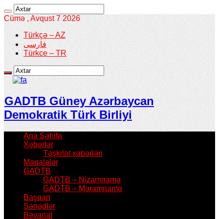
Cümə , Avqust 7 2026
Türkçə – AZ
فارسی
Türkce – TR
GADTB Güney Azərbaycan
Demokratik Türk Birliyi
Ana Səhifə
Xəbərlər
Təşkilat xəbərləri
Məqalələr
GADTB
GADTB – Nizamnamə
GADTB – Məramnamə
Başqan
Sənədlər
Bəyanat