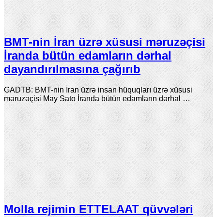
BMT-nin İran üzrə xüsusi məruzəçisi
İranda bütün edamların dərhal
dayandırılmasına çağırıb
GADTB: BMT-nin İran üzrə insan hüquqları üzrə xüsusi
məruzəçisi May Sato İranda bütün edamların dərhal …
Molla rejimin ETTELAAT qüvvələri