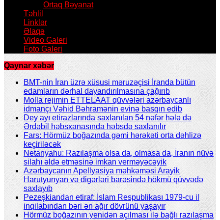
Ortaq Bəyanat
Təhlil
Linklər
Əlaqə
Video Galeri
Foto Galeri
Qaynar xəbər
BMT-nin İran üzrə xüsusi məruzəçisi İranda bütün
edamların dərhal dayandırılmasına çağırıb
Molla rejimin ETTELAAT qüvvələri azərbaycanlı
idmançı Vəhid Bəhramənin evinə basqın edib
Dey ayı etirazlarında saxlanılan 54 nəfər hələ də
Ərdəbil həbsxanasında həbsdə saxlanılır
Fars: Hörmüz boğazında gəmi hərəkəti orta dəhlizə
keçiriləcək
Netanyahu: Razılaşma olsa da, olmasa da, İranın nüvə
silahı əldə etməsinə imkan verməyəcəyik
Azərbaycanın Apellyasiya məhkəməsi Arayik
Harutyunyan və digərləri barəsində hökmü qüvvədə
saxlayıb
Pezeşkiandan etiraf: İslam Respublikası 1979-cu il
inqilabından bəri ən ağır dövrünü yaşayır
Hörmüz boğazının yenidən açılması ilə bağlı razılaşma