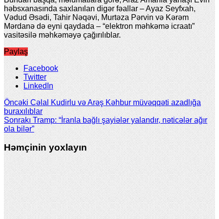
həbsxanasında saxlanılan digər fəallar – Ayaz Seyfxah,
Vədud Əsədi, Tahir Nəqəvi, Murtəza Pərvin və Kərəm
Mərdanə də eyni qaydada – “elektron məhkəmə icraatı”
vasitəsilə məhkəməyə çağırılıblar.
Paylaş
Facebook
Twitter
LinkedIn
Öncəki
Cəlal Kudirlu və Arəş Kəhbur müvəqqəti azadlığa
buraxılıblar
Sonrakı
Tramp: “İranla bağlı şayiələr yalandır, nəticələr ağır
ola bilər”
Həmçinin yoxlayın