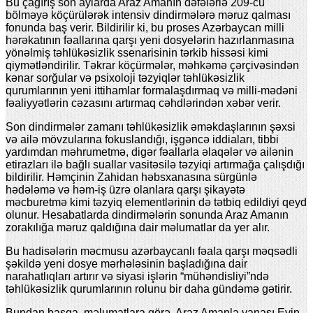
Bu çağırış son aylarda Araz Amanın dəfələrlə 209-cu
bölməyə köçürülərək intensiv dindirmələrə məruz qalması
fonunda baş verir. Bildirilir ki, bu proses Azərbaycan milli
hərəkatının fəallarına qarşı yeni dosyelərin hazırlanmasına
yönəlmiş təhlükəsizlik ssenarisinin tərkib hissəsi kimi
qiymətləndirilir. Təkrar köçürmələr, məhkəmə çərçivəsindən
kənar sorğular və psixoloji təzyiqlər təhlükəsizlik
qurumlarının yeni ittihamlar formalaşdırmaq və milli-mədəni
fəaliyyətlərin cəzasını artırmaq cəhdlərindən xəbər verir.
Son dindirmələr zamanı təhlükəsizlik əməkdaşlarının şəxsi
və ailə mövzularına fokuslandığı, işgəncə iddiaları, tibbi
yardımdan məhrumetmə, digər fəallarla əlaqələr və ailənin
etirazları ilə bağlı suallar vasitəsilə təzyiqi artırmağa çalışdığı
bildirilir. Həmçinin Zahidan həbsxanasına sürgünlə
hədələmə və həm-iş üzrə olanlara qarşı şikayətə
məcburetmə kimi təzyiq elementlərinin də tətbiq edildiyi qeyd
olunur. Hesabatlarda dindirmələrin sonunda Araz Amanın
zorakılığa məruz qaldığına dair məlumatlar da yer alır.
Bu hadisələrin məcmusu azərbaycanlı fəala qarşı məqsədli
şəkildə yeni dosye mərhələsinin başladığına dair
narahatlıqları artırır və siyasi işlərin “mühəndisliyi”ndə
təhlükəsizlik qurumlarının rolunu bir daha gündəmə gətirir.
Bundan başqa, məlumatlara görə, Araz Amanla yanaşı Evin