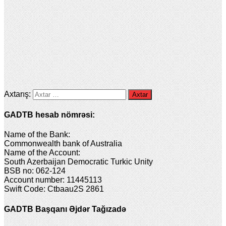
Axtarış:
GADTB hesab nömrəsi:
Name of the Bank:
Commonwealth bank of Australia
Name of the Account:
South Azerbaijan Democratic Turkic Unity
BSB no: 062-124
Account number: 11445113
Swift Code: Ctbaau2S 2861
GADTB Başqanı Əjdər Tağızadə