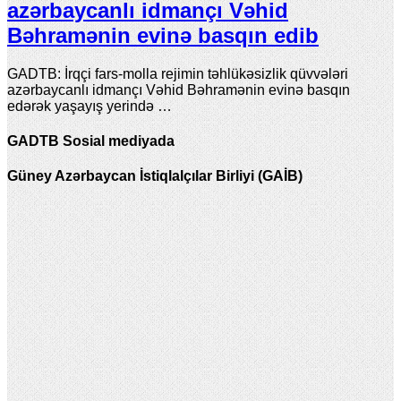
azərbaycanlı idmançı Vəhid
Bəhramənin evinə basqın edib
GADTB: İrqçi fars-molla rejimin təhlükəsizlik qüvvələri
azərbaycanlı idmançı Vəhid Bəhramənin evinə basqın
edərək yaşayış yerində …
GADTB Sosial mediyada
Güney Azərbaycan İstiqlalçılar Birliyi (GAİB)