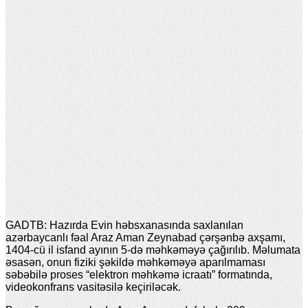
GADTB: Hazırda Evin həbsxanasında saxlanılan
azərbaycanlı fəal Araz Aman Zeynabad çərşənbə axşamı,
1404-cü il isfand ayının 5-də məhkəməyə çağırılıb. Məlumata
əsasən, onun fiziki şəkildə məhkəməyə aparılmaması
səbəbilə proses “elektron məhkəmə icraatı” formatında,
videokonfrans vasitəsilə keçiriləcək.