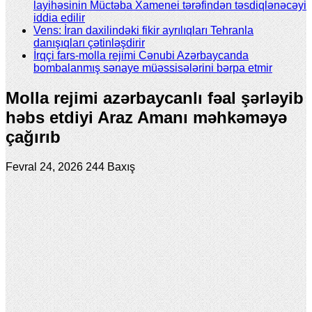
layihəsinin Müctəba Xamenei tərəfindən təsdiqlənəcəyi
iddia edilir
Vens: İran daxilindəki fikir ayrılıqları Tehranla
danışıqları çətinləşdirir
İrqçi fars-molla rejimi Cənubi Azərbaycanda
bombalanmış sənaye müəssisələrini bərpa etmir
Molla rejimi azərbaycanlı fəal şərləyib
həbs etdiyi Araz Amanı məhkəməyə
çağırıb
Fevral 24, 2026
244 Baxış