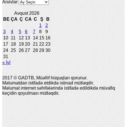
Arxivlər
Avqust 2026
BE
ÇA
Ç
CA
C
Ş
B
1
2
3
4
5
6
7
8
9
10
11
12
13
14
15
16
17
18
19
20
21
22
23
24
25
26
27
28
29
30
31
« İyl
2017 © GADTB, Müəllif hüquqları qorunur.
Məlumatdan istifadə etdikdə istinad mütləqdir.
Məlumat internet səhifələrində istifadə edildikdə müvafiq
keçidin qoyulması mütləqdir.