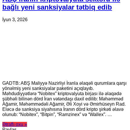
bağlı yeni sanksiyalar tətbiq edib
İyun 3, 2026
GADTB: ABŞ Maliyyə Nazirliyi İranla əlaqəli qurumlara qarşı
yönəlmiş yeni sanksiyalar paketini açıqlayıb.
Məhdudiyyətlərə “Nobitex” kriptovalyuta birjası ilə əlaqədə
şübhəli bilinən dörd İran vətəndaşı daxil edilib: Məhəmməd
Ağamir, Məhəmmədəli Ağamir, Əli Xoyi və Əmirhüseyn Rad.
Eləcə də sanksiya siyahısına İranın dörd kripto şirkəti əlavə
olunub: “Nobitex”, “Bitpin”, “Ramzinex” və “Wallex”. …
Ətraflı oxu »
Paylaş