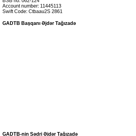
BSB no: 062-124
Account number: 11445113
Swift Code: Ctbaau2S 2861
GADTB Başqanı Əjdər Tağızadə
GADTB-nin Sədri Əjdər Tağızadə