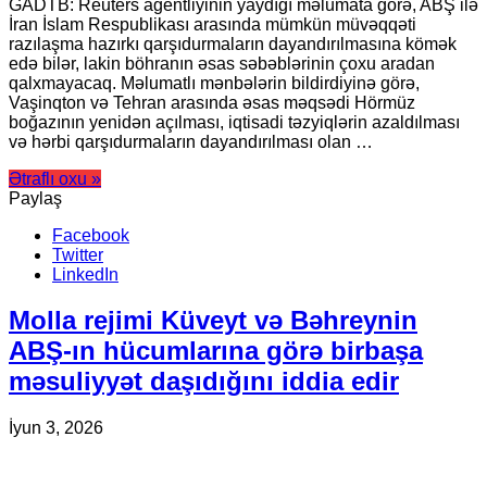
GADTB: Reuters agentliyinin yaydığı məlumata görə, ABŞ ilə
İran İslam Respublikası arasında mümkün müvəqqəti
razılaşma hazırkı qarşıdurmaların dayandırılmasına kömək
edə bilər, lakin böhranın əsas səbəblərinin çoxu aradan
qalxmayacaq. Məlumatlı mənbələrin bildirdiyinə görə,
Vaşinqton və Tehran arasında əsas məqsədi Hörmüz
boğazının yenidən açılması, iqtisadi təzyiqlərin azaldılması
və hərbi qarşıdurmaların dayandırılması olan …
Ətraflı oxu »
Paylaş
Facebook
Twitter
LinkedIn
Molla rejimi Küveyt və Bəhreynin
ABŞ-ın hücumlarına görə birbaşa
məsuliyyət daşıdığını iddia edir
İyun 3, 2026