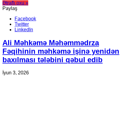
Ətraflı oxu »
Paylaş
Facebook
Twitter
LinkedIn
Ali Məhkəmə Məhəmmədrza
Fəqihinin məhkəmə işinə yenidən
baxılması tələbini qəbul edib
İyun 3, 2026