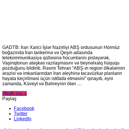
GADTB: İran Xarici İşlər Nazirliyi ABŞ ordusunun Hörmüz
boğazında İran tankerinə və Qeşm adasında
telekommunikasiya qülləsinə hücumlarını pisləyərək,
Vaşinqtonun atəşkəs razılaşmasını və beynəlxalq hüququ
pozduğunu bildirib. Rəsmi Tehran “ABŞ-ın region ölkələrinin
ərazisi və imkanlarından İran əleyhinə təcavüzkar planların
həyata keçirilməsi üçün istifadə etməsini” qınayıb, eyni
zamanda, Küveyt və Bəhreynin ötən …
Ətraflı oxu »
Paylaş
Facebook
Twitter
LinkedIn