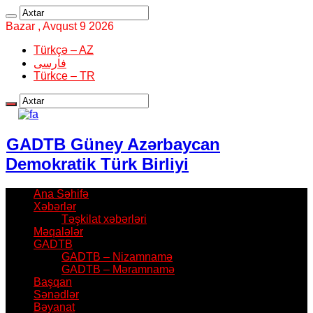
Bazar , Avqust 9 2026
Türkçə – AZ
فارسی
Türkce – TR
GADTB Güney Azərbaycan
Demokratik Türk Birliyi
Ana Səhifə
Xəbərlər
Təşkilat xəbərləri
Məqalələr
GADTB
GADTB – Nizamnamə
GADTB – Məramnamə
Başqan
Sənədlər
Bəyanat