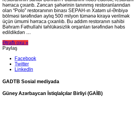
hərraca çıxarıb. Zəncan şəhərinin tanınmış restoranlarından
olan “Polo” restoranının binası SEPAH-ın Xatəm ul-Ənbiyə
bölməsi tərəfindən aylıq 500 milyon tümənə kirayə verilmək
üçün ümumi hərraca çıxarılıb. Bu addım restoranın sahibi
Bəhram Fəthullahi təhlükəsizlik orqanları tərəfindən həbs
edildikdən …
Ətraflı oxu »
Paylaş
Facebook
Twitter
LinkedIn
GADTB Sosial mediyada
Güney Azərbaycan İstiqlalçılar Birliyi (GAİB)