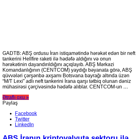
GADTB: ABŞ ordusu İran istiqamətində hərəkət edən bir neft
tankerini Hellfire raketi ilə hədəfə aldığını və onun
hərəkətinin dayandırıldığını açıqlayıb. ABŞ Mərkəzi
Komandanlığının (CENTCOM) yaydığı bəyanata görə, ABŞ
qüvvələri çərşənbə axşamı Botsvana bayrağı altında üzən
“M/T Lexi” adlı neft tankerini İrana qarşı tətbiq olunan dəniz
mühasirəsi çərçivəsində hədəfə alıblar. CENTCOM-un …
Ətraflı oxu »
Paylaş
Facebook
Twitter
LinkedIn
ABŞ İranın kriptovalyuta sektoru ilə