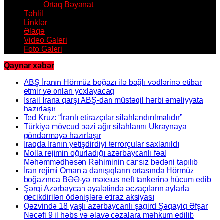
Ortaq Bəyanat
Təhlil
Linklər
Əlaqə
Video Galeri
Foto Galeri
Qaynar xəbər
ABŞ İranın Hörmüz boğazı ilə bağlı vədlərinə etibar
etmir və onları yoxlayacaq
İsrail İrana qarşı ABŞ-dan müstəqil hərbi əməliyyata
hazırlaşır
Ted Kruz: “İranlı etirazçılar silahlandırılmalıdır”
Türkiyə mövcud bəzi ağır silahlarını Ukraynaya
göndərməyə hazırlaşır
İraqda İranın yetişdirdiyi terrorçular saxlanıldı
Molla rejimin oğurladığı azərbaycanlı fəal
Məhəmmədhəsən Rəhiminin cansız bədəni tapılıb
İran rejimi Omanla danışıqların ortasında Hörmüz
boğazında BƏƏ-yə məxsus neft tankerinə hücum edib
Şərqi Azərbaycan əyalətində əczaçıların aylarla
gecikdirilən ödənişlərə etiraz aksiyası
Qəzvində 18 yaşlı azərbaycanlı şagird Şəqayiq Əfşar
Nəcəfi 9 il həbs və əlavə cəzalara məhkum edilib