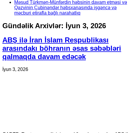
Məsud Türkmən-Münfərdin həbsinin davam etməsi və
Qəzvinin Çubinəndər həbsxanasında işgəncə və
məcburi etirafla bağlı narahatlıq
Gündəlik Arxivlər:
İyun 3, 2026
ABŞ ilə İran İslam Respublikası
arasındakı böhranın əsas səbəbləri
qalmaqda davam edəcək
İyun 3, 2026