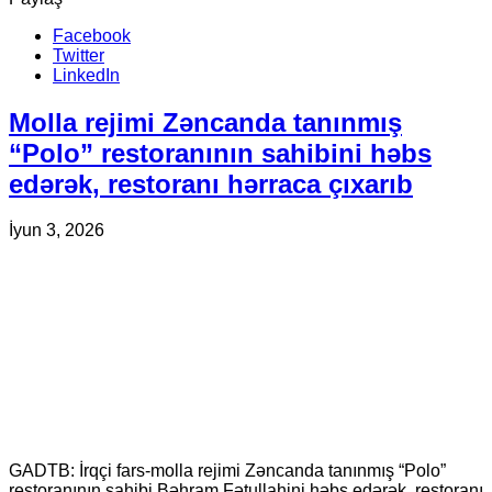
Facebook
Twitter
LinkedIn
Molla rejimi Zəncanda tanınmış
“Polo” restoranının sahibini həbs
edərək, restoranı hərraca çıxarıb
İyun 3, 2026
GADTB: İrqçi fars-molla rejimi Zəncanda tanınmış “Polo”
restoranının sahibi Bəhram Fətullahini həbs edərək, restoranı