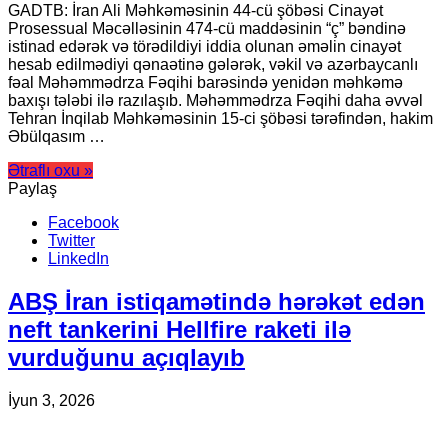
GADTB: İran Ali Məhkəməsinin 44-cü şöbəsi Cinayət
Prosessual Məcəlləsinin 474-cü maddəsinin “ç” bəndinə
istinad edərək və törədildiyi iddia olunan əməlin cinayət
hesab edilmədiyi qənaətinə gələrək, vəkil və azərbaycanlı
fəal Məhəmmədrza Fəqihi barəsində yenidən məhkəmə
baxışı tələbi ilə razılaşıb. Məhəmmədrza Fəqihi daha əvvəl
Tehran İnqilab Məhkəməsinin 15-ci şöbəsi tərəfindən, hakim
Əbülqasım …
Ətraflı oxu »
Paylaş
Facebook
Twitter
LinkedIn
ABŞ İran istiqamətində hərəkət edən
neft tankerini Hellfire raketi ilə
vurduğunu açıqlayıb
İyun 3, 2026