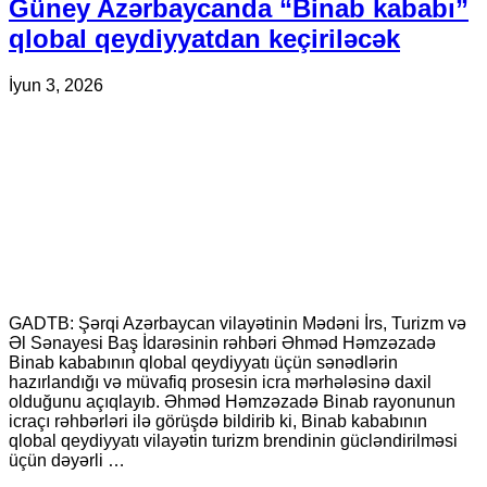
Güney Azərbaycanda “Binab kababı”
qlobal qeydiyyatdan keçiriləcək
İyun 3, 2026
GADTB: Şərqi Azərbaycan vilayətinin Mədəni İrs, Turizm və
Əl Sənayesi Baş İdarəsinin rəhbəri Əhməd Həmzəzadə
Binab kababının qlobal qeydiyyatı üçün sənədlərin
hazırlandığı və müvafiq prosesin icra mərhələsinə daxil
olduğunu açıqlayıb. Əhməd Həmzəzadə Binab rayonunun
icraçı rəhbərləri ilə görüşdə bildirib ki, Binab kababının
qlobal qeydiyyatı vilayətin turizm brendinin gücləndirilməsi
üçün dəyərli …