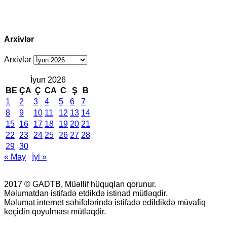
Arxivlər
Arxivlər
İyun 2026
BE
ÇA
Ç
CA
C
Ş
B
1
2
3
4
5
6
7
8
9
10
11
12
13
14
15
16
17
18
19
20
21
22
23
24
25
26
27
28
29
30
« May
İyl »
2017 © GADTB, Müəllif hüquqları qorunur.
Məlumatdan istifadə etdikdə istinad mütləqdir.
Məlumat internet səhifələrində istifadə edildikdə müvafiq
keçidin qoyulması mütləqdir.