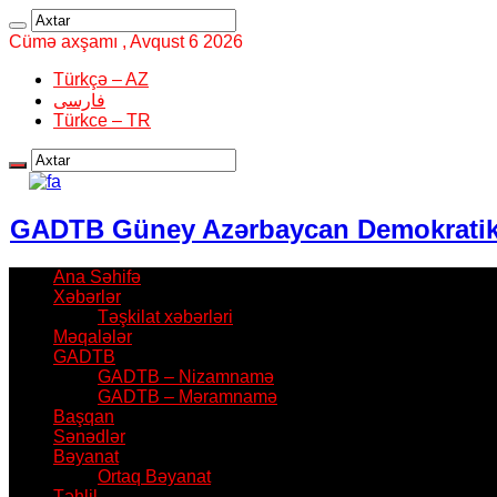
Cümə axşamı , Avqust 6 2026
Türkçə – AZ
فارسی
Türkce – TR
GADTB Güney Azərbaycan Demokratik T
Ana Səhifə
Xəbərlər
Təşkilat xəbərləri
Məqalələr
GADTB
GADTB – Nizamnamə
GADTB – Məramnamə
Başqan
Sənədlər
Bəyanat
Ortaq Bəyanat
Təhlil