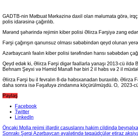
GADTB-nin Mətbuat Mərkəzinə daxil olan məlumata görə, irqçi 
polis idarəsinə çağırılıb.
Mərənd şəhərində rejimin kiber polisi Əlirza Fərşiyə zəng edər
Fərşi çağırışın qanunsuz olması səbəbindən qeyd olunan yerə 
Azərbaycanlı fəalın kiber polisi tərəfindən hansı səbəbdən çağ
Qeyd edək ki, Əlirza Fərşi digər fəallarla yanaşı 2013-cü ildə
Behnam Şeyxi və Həmid Manafi hər biri 2 il həbs və 2 il müxtəl
Əlirza Fərşi bu il fevralın 8-də həbsxanadan buraxılıb. Əlirza F
daha sonra isə Fəşafuyə zindanına köçürülmüşdü. O, 2023-cü i
Paylaş
Facebook
Twitter
LinkedIn
Öncəki
Molla rejimi illərdir casuslarını hakim cildində beynəlx
Sonrakı
Şərqi Azərbaycan əyalətində təqaüdçülər etiraz aksiya