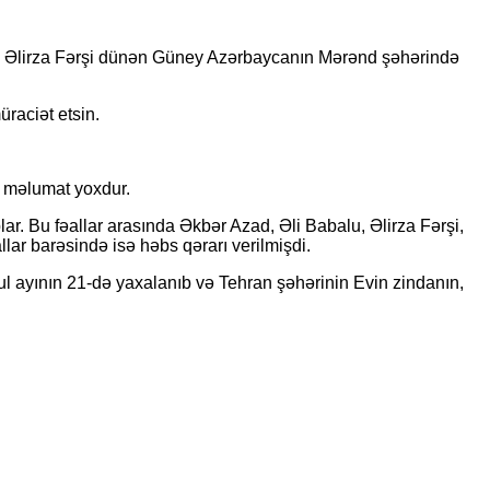
əalı Əlirza Fərşi dünən Güney Azərbaycanın Mərənd şəhərində
raciət etsin.
lı məlumat yoxdur.
r. Bu fəallar arasında Əkbər Azad, Əli Babalu, Əlirza Fərşi,
lar barəsində isə həbs qərarı verilmişdi.
 iyul ayının 21-də yaxalanıb və Tehran şəhərinin Evin zindanın,