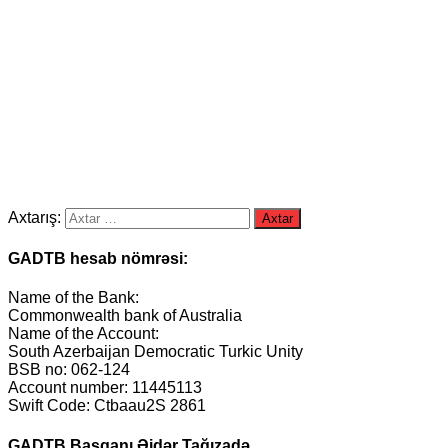
Axtarış:
GADTB hesab nömrəsi:
Name of the Bank:
Commonwealth bank of Australia
Name of the Account:
South Azerbaijan Democratic Turkic Unity
BSB no: 062-124
Account number: 11445113
Swift Code: Ctbaau2S 2861
GADTB Başqanı Əjdər Tağızadə