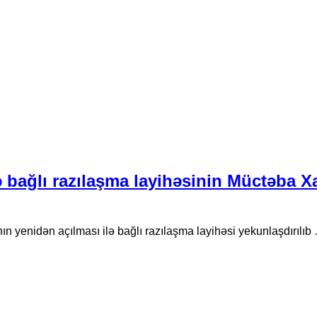
 bağlı razılaşma layihəsinin Müctəba X
n yenidən açılması ilə bağlı razılaşma layihəsi yekunlaşdırılıb