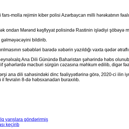
fars-molla rejimin kiber polisi Azərbaycan milli hərəkatının f
ək ondan Mərənd kəşfiyyat polisində Rastinin işlədiyi şöbəyə mü
gəlməyəcəyini bildirib.
ırılmasının səbəbləri barədə xəbərin yazıldığı vaxta qədər ətraf
 Beynəlxalq Ana Dili Günündə Baharistan şəhərində həbs olunubla
if şəhərlərdə məcburi sürgün cəzasına məhkum edilib, digər fəal
ərşi ana dili sahəsindəki dinc fəaliyyətlərinə görə, 2020-ci ilin
l fevralın 8-də həbsxanadan buraxılıb.
alq yarışlara göndərirmiş
sı keçirib