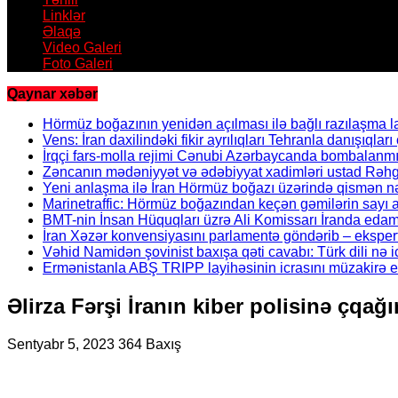
Linklər
Əlaqə
Video Galeri
Foto Galeri
Qaynar xəbər
Hörmüz boğazının yenidən açılması ilə bağlı razılaşma l
Vens: İran daxilindəki fikir ayrılıqları Tehranla danışıqları 
İrqçi fars-molla rejimi Cənubi Azərbaycanda bombalanmı
Zəncanın mədəniyyət və ədəbiyyat xadimləri ustad Rəhgü
Yeni anlaşma ilə İran Hörmüz boğazı üzərində qismən nə
Marinetraffic: Hörmüz boğazından keçən gəmilərin sayı a
BMT-nin İnsan Hüquqları üzrə Ali Komissarı İranda edaml
İran Xəzər konvensiyasını parlamentə göndərib – ekspertl
Vəhid Namidən şovinist baxışa qəti cavabı: Türk dili nə 
Ermənistanla ABŞ TRIPP layihəsinin icrasını müzakirə e
Əlirza Fərşi İranın kiber polisinə çqağı
Sentyabr 5, 2023
364 Baxış