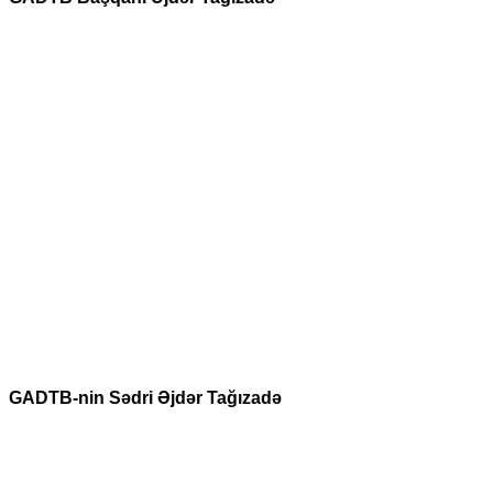
GADTB-nin Sədri Əjdər Tağızadə