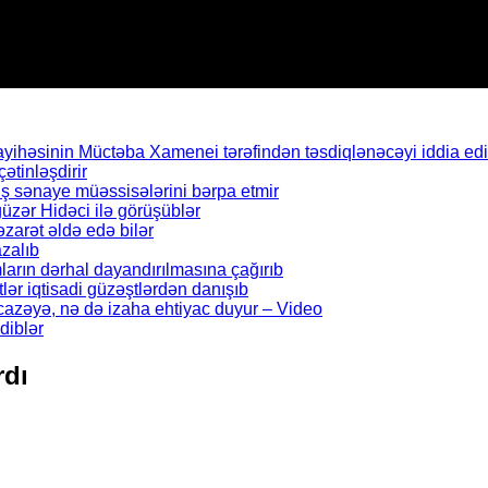
ayihəsinin Müctəba Xamenei tərəfindən təsdiqlənəcəyi iddia edil
çətinləşdirir
ş sənaye müəssisələrini bərpa etmir
zər Hidəci ilə görüşüblər
zarət əldə edə bilər
zalıb
arın dərhal dayandırılmasına çağırıb
ər iqtisadi güzəştlərdən danışıb
icazəyə, nə də izaha ehtiyac duyur – Video
diblər
rdı