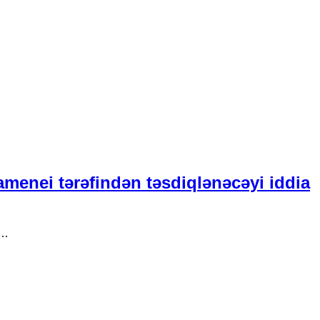
amenei tərəfindən təsdiqlənəcəyi iddia
 …