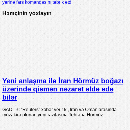
yerinə fars komandasını təbrik etdi
Həmçinin yoxlayın
Yeni anlaşma ilə İran Hörmüz boğazı
üzərində qismən nəzarət əldə edə
bilər
GADTB: “Reuters” xəbər verir ki, İran və Oman arasında
müzakirə olunan yeni razılaşma Tehrana Hörmüz …