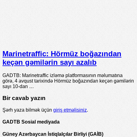
Marinetraffic: Hörmüz boğazından
keçən gəmilərin sayı azalıb
GADTB: Marinetraffic izləmə platformasının məlumatına
görə, 4 avqust tarixində Hörmüz boğazından keçən gəmilərin
sayı 10-dan …
Bir cavab yazın
Şərh yaza bilmək üçün
giriş etməlisiniz
.
GADTB Sosial mediyada
Güney Azərbaycan İstiqlalçılar Birliyi (GAİB)