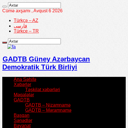
Cümə axşamı , Avqust 6 2026
Türkçə – AZ
فارسی
Türkce – TR
GADTB Güney Azərbaycan
Demokratik Türk Birliyi
Ana Səhifə
Xəbərlər
Təşkilat xəbərləri
Məqalələr
GADTB
GADTB – Nizamnamə
GADTB – Məramnamə
Başqan
Sənədlər
Bəyanat