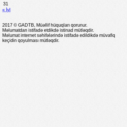
31
« İyl
2017 © GADTB, Müəllif hüquqları qorunur.
Məlumatdan istifadə etdikdə istinad mütləqdir.
Məlumat internet səhifələrində istifadə edildikdə müvafiq
keçidin qoyulması mütləqdir.