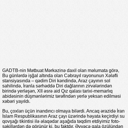
GADTB-nin Mətbuat Mərkəzinə daxil olan məlumata görə,
Bu günlərdə işğal altında olan Cəbrayıl rayonunun Xələfli
stansiyasında – qədim Diri kəndində, Araz çayının sol
sahilində, İranla sərhəddə Diri dağlarının zirvələrindən
birində yerləşən, XII əsrə aid Qız qalası tarixi-memarlıq
abidəsinin düşmənlərimiz tərəfindən yerlə yeksan edilməsi
xəbəri yayıldı.
Bu, çoxları üçün inandırıcı olmaya bilərdi. Ancaq ərazidə İran
İslam Respublikasının Araz çayı üzərində həyata keçirdiyi su
qovşağı tikintisi ilə əlaqədar aşağıda təqdim etdiyimiz foto-
şəkillərdən də görünür ki, bu faktdır. Əvvəcə qala özülündən