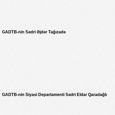
GADTB-nin Sədri Əjdər Tağızadə
GADTB-nin Siyasi Departamenti Sədri Eldar Qaradağlı