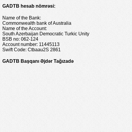
GADTB hesab nömrəsi:
Name of the Bank:
Commonwealth bank of Australia
Name of the Account:
South Azerbaijan Democratic Turkic Unity
BSB no: 062-124
Account number: 11445113
Swift Code: Ctbaau2S 2861
GADTB Başqanı Əjdər Tağızadə