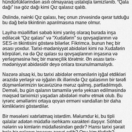
hündürlüklərindən asılı olmayaraq ustalıqla təmizlənib. “Qala
dağı” isə göz dağı kimi Qız qalasız qalıb.
Əslində, nəinki Qız qalası, heç onun zirvəsində qərar tutduğu
bu dağ belə tikintinin aparılmasına mane olmur.
Layihə müəllifləri səbəb kimi yanlış olaraq burada inşa
ediləcək “Qız qalası” və “Xudafərin” su qovşaqlarının və
SES-in tikintisini göstərə bilərlər. Fikrimcə, bunun heç bir
əsası yoxdur. Tarixi-mədəniyyət abidələri kimi nə Xudafərin
körpüləri, nə də Qız qalası su qovşaqlarının inşasına və
yerləşməsinə heç bir maneçilik törətmir. Ən əsası tarix-
mədəniyyət abidəsidir deyə onlara toxunulmamalıydı.
Nəzərə alsaq ki, bu tarixi abidələr ermənilərin işğal etdikləri
ərazidə yerləşir və işğalın ilk illərində Qız qalasının bir tərəfi
düşmənlərimizin təcavüzünə məruz qalmış, partladılmışdı.
Deməli, bu gün qalanın tamamilə yerlə yeksan edilməsində
məqsəd tariximizi yaşadan abidələri məhv etmək olub. Bu
iyrənc əməllərini ortaya qoyan erməni vandalları bir daha
kimliklərini göstərdilər.
Bir məsələni xatırlatmaq istərdim. Məlumdur ki, bu tipli
qalalar adətən müdafiə isehkamı xarakteri daşıyır. Söhbət
nələrin və kimlərin müdafiəsindən gedir? Hansı tarixi şərait