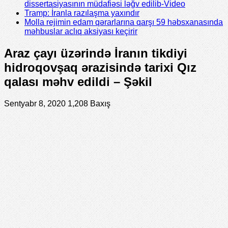
dissertasiyasının müdafiəsi ləğv edilib-Video
Tramp: İranla razılaşma yaxındır
Molla rejimin edam qərarlarına qarşı 59 həbsxanasında
məhbuslar aclıq aksiyası keçirir
Araz çayı üzərində İranın tikdiyi
hidroqovşaq ərazisində tarixi Qız
qalası məhv edildi – Şəkil
Sentyabr 8, 2020
1,208 Baxış