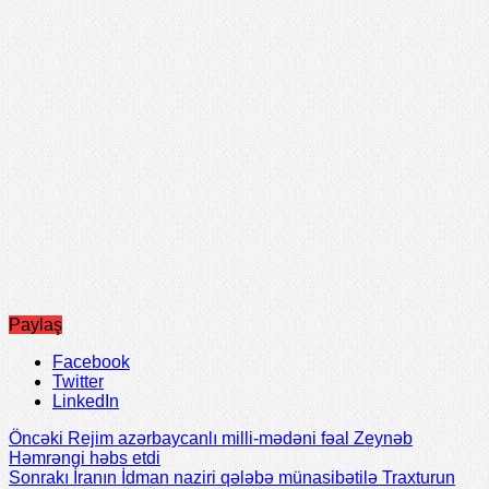
Paylaş
Facebook
Twitter
LinkedIn
Öncəki
Rejim azərbaycanlı milli-mədəni fəal Zeynəb
Həmrəngi həbs etdi
Sonrakı
İranın İdman naziri qələbə münasibətilə Traxturun