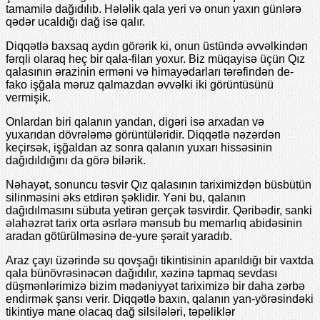
tamamilə dağıdılıb. Hələlik qala yeri və onun yaxın günlərə
qədər ucaldığı dağ isə qalır.
Diqqətlə baxsaq aydın görərik ki, onun üstündə əvvəlkindən
fərqli olaraq heç bir qala-filan yoxur. Biz müqayisə üçün Qız
qalasının ərazinin erməni və himayədarları tərəfindən de-
fako işğala məruz qalmazdan əvvəlki iki görüntüsünü
vermişik.
Onlardan biri qalanın yandan, digəri isə arxadan və
yuxarıdan dövrələmə görüntüləridir. Diqqətlə nəzərdən
keçirsək, işğaldan az sonra qalanın yuxarı hissəsinin
dağıdıldığını da görə bilərik.
Nəhayət, sonuncu təsvir Qız qalasının tariximizdən büsbütün
silinməsini əks etdirən şəklidir. Yəni bu, qalanın
dağıdılmasını sübuta yetirən gerçək təsvirdir. Qəribədir, sanki
əlahəzrət tarix orta əsrlərə mənsub bu memarlıq abidəsinin
aradan götürülməsinə de-yure şərait yaradıb.
Araz çayı üzərində su qovşağı tikintisinin aparıldığı bir vaxtda
qala bünövrəsinəcən dağıdılır, xəzinə tapmaq sevdası
düşmənlərimizə bizim mədəniyyət tariximizə bir daha zərbə
endirmək şansı verir. Diqqətlə baxın, qalanın yan-yörəsindəki
tikintiyə mane olacaq dağ silsilələri, təpəliklər