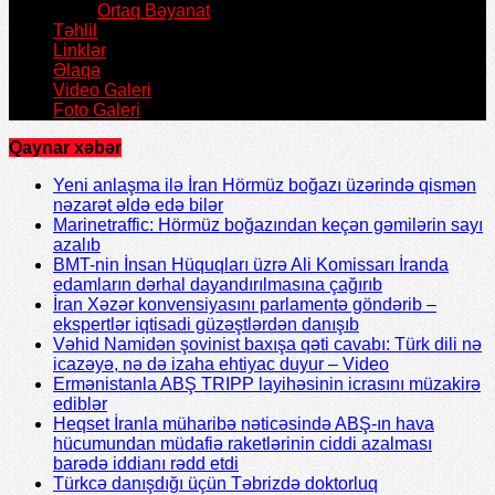
Ortaq Bəyanat
Təhlil
Linklər
Əlaqə
Video Galeri
Foto Galeri
Qaynar xəbər
Yeni anlaşma ilə İran Hörmüz boğazı üzərində qismən
nəzarət əldə edə bilər
Marinetraffic: Hörmüz boğazından keçən gəmilərin sayı
azalıb
BMT-nin İnsan Hüquqları üzrə Ali Komissarı İranda
edamların dərhal dayandırılmasına çağırıb
İran Xəzər konvensiyasını parlamentə göndərib –
ekspertlər iqtisadi güzəştlərdən danışıb
Vəhid Namidən şovinist baxışa qəti cavabı: Türk dili nə
icazəyə, nə də izaha ehtiyac duyur – Video
Ermənistanla ABŞ TRIPP layihəsinin icrasını müzakirə
ediblər
Heqset İranla müharibə nəticəsində ABŞ-ın hava
hücumundan müdafiə raketlərinin ciddi azalması
barədə iddianı rədd etdi
Türkcə danışdığı üçün Təbrizdə doktorluq