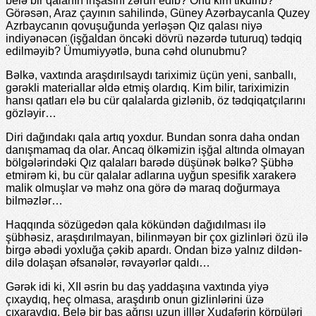
belə bir qalanın inşasını zəruri edib? Onu kim tikdirib?
Görəsən, Araz çayının sahilində, Güney Azərbaycanla Quzey
Azrbaycanın qovuşuğunda yerləşən Qız qalası niyə
indiyənəcən (işğaldan öncəki dövrü nəzərdə tuturuq) tədqiq
edilməyib? Ümumiyyətlə, buna cəhd olunubmu?
Bəlkə, vaxtında araşdırılsaydı tariximiz üçün yeni, sanballı,
gərəkli materiallar əldə etmiş olardıq. Kim bilir, tariximizin
hansı qatları elə bu cür qalalarda gizlənib, öz tədqiqatçılarını
gözləyir…
Diri dağındakı qala artıq yoxdur. Bundan sonra daha ondan
danışmamaq da olar. Ancaq ölkəmizin işğal altında olmayan
bölgələrindəki Qız qalaları barədə düşünək bəlkə? Şübhə
etmirəm ki, bu cür qalalar adlarına uyğun spesifik xarakerə
malik olmuşlar və məhz ona görə də maraq doğurmaya
bilməzlər…
Haqqında sözügedən qala kökündən dağıdılması ilə
şübhəsiz, araşdırılmayan, bilinməyən bir çox gizlinləri özü ilə
birgə əbədi yoxluğa çəkib apardı. Ondan bizə yalnız dildən-
dilə dolaşan əfsanələr, rəvayərlər qaldı…
Gərək idi ki, XII əsrin bu daş yaddaşına vaxtında yiyə
çıxaydıq, heç olmasa, araşdırıb onun gizlinlərini üzə
çıxaraydıq. Belə bir baş ağrısı uzun illlər Xudafərin körpüləri