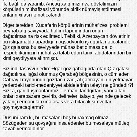
ilə bağlı da yaranıb. Ancaq xalqımızın və dövlətimizin
körpülərin mühafizəsi yönündə birlik nümayiş etdirməsi
onların xilası ilə nəticələndi.
Digər tərəfdən, Xudafərin körpülərinin mühafizəsi problemi
beynəlxalq səviyyədə həllini tapdığından onun
dağıdılmasına risk edilmədi. Təbii ki, Azərbaycan dövlətinin
bu istiqamətdə apardığı məqsədyönlü iş uğurla nəticələndi.
Qız qalasına bu səviyyədə münasibət olmasa da, o
respublikamızın mühafizə tələb edən tarixi abidələrindən biri
kimi qeydiyyata alınmışdı.
Siz indi təsəvvür edin: Əgər göz qabağında olan Qız qalası
dağıdılırsa, işğal olunmuş Qarabağ bölgəsinin, o cümlədən
Cəbrayıl rayonunun gözdən uzaq, əl çatmayan, ün yetməyən
yerlərdəki tarixi-mədəniyyət abidələrinin taleyi nə gündədir?!
Sizcə, qarı düşmənlərimiz – erməni fəndgirləri, vandalları
onları xarabazara çevirib, dəfinələri talayıb, yerində gələcək
yalançı erməni tarixinə əsas verə biləcək simvollar
qoymayacaqlarmı?
Düşünürəm ki, bu məsələni boş buraxmaq olmaz.
Sözügedən su qovşağını inşa edənlər bu məsələyə mütləq
cavab verməlidirlər.