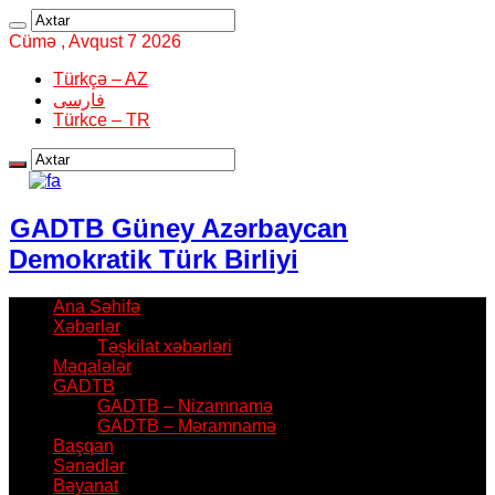
Cümə , Avqust 7 2026
Türkçə – AZ
فارسی
Türkce – TR
GADTB Güney Azərbaycan
Demokratik Türk Birliyi
Ana Səhifə
Xəbərlər
Təşkilat xəbərləri
Məqalələr
GADTB
GADTB – Nizamnamə
GADTB – Məramnamə
Başqan
Sənədlər
Bəyanat