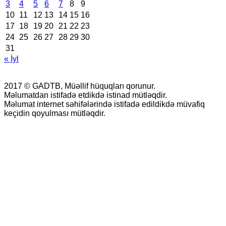
3
4
5
6
7
8
9
10
11
12
13
14
15
16
17
18
19
20
21
22
23
24
25
26
27
28
29
30
31
« İyl
2017 © GADTB, Müəllif hüquqları qorunur.
Məlumatdan istifadə etdikdə istinad mütləqdir.
Məlumat internet səhifələrində istifadə edildikdə müvafiq
keçidin qoyulması mütləqdir.