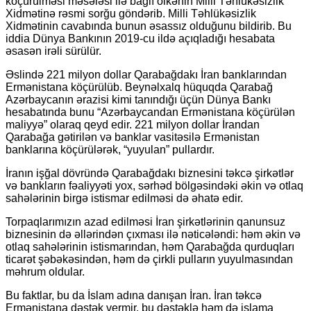
köçürülməsi məsələsi ilə bağlı ölkənin Milli Təhlükəsizlik
Xidmətinə rəsmi sorğu göndərib. Milli Təhlükəsizlik
Xidmətinin cavabında bunun əsassız olduğunu bildirib. Bu
iddia Dünya Bankının 2019-cu ildə açıqladığı hesabata
əsasən irəli sürülür.
Əslində 221 milyon dollar Qarabağdakı İran banklarından
Ermənistana köçürülüb. Beynəlxalq hüquqda Qarabağ
Azərbaycanın ərazisi kimi tanındığı üçün Dünya Bankı
hesabatında bunu “Azərbaycandan Ermənistana köçürülən
maliyyə” olaraq qeyd edir. 221 milyon dollar İrandan
Qarabağa gətirilən və banklar vasitəsilə Ermənistan
banklarına köçürülərək, “yuyulan” pullardır.
İranın işğal dövründə Qarabağdakı biznesini təkcə şirkətlər
və bankların fəaliyyəti yox, sərhəd bölgəsindəki əkin və otlaq
sahələrinin birgə istismar edilməsi də əhatə edir.
Torpaqlarımızın azad edilməsi İran şirkətlərinin qanunsuz
biznesinin də əllərindən çıxması ilə nəticələndi: həm əkin və
otlaq sahələrinin istismarından, həm Qarabağda qurduqları
ticarət şəbəkəsindən, həm də çirkli pulların yuyulmasından
məhrum oldular.
Bu faktlar, bu da İslam adına danışan İran. İran təkcə
Ermənistana dəstək vermir, bu dəstəklə həm də islama