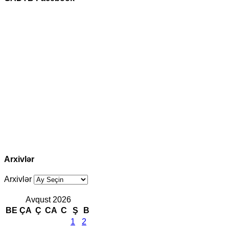
Arxivlər
Arxivlər
Avqust 2026
BE
ÇA
Ç
CA
C
Ş
B
1
2