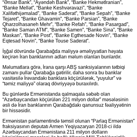
“Ənsar Bank”, “Ayəndəh Bank”, “Banke Hekmətİranian”,
“Banke Mellət”, “Banke Keshvəravazi”, “Banke
Xalifəthijəmalad”, “Banke Saderat”, “Banke Sepah”, “Banke
Tejaret”, “Banke Ghavamin”, “Banke Parsian”, “Banke
Qharzolhasaneh Mehr”, “Banke Refah”, “Banke Pasargad”,
“Banke Saman ATM”, “Banke Samen”, “Banke Sina”, “Banke
Maskan”, “Banke Post”, “Banke Egthesade Novin”, “Banke
Eqtesad Novin”, “Banke Touse Saderat”.
İşğal dövründə Qarabağda maliyyə əməliyyatları həyata
keçirən İran banklarının adları məlum olanları bunlardır.
Məlumatlara görə, İrana qarşı ABŞ sanksiyalarının tətbiqi
zamanı pullar Qarabağa gətirilir, daha sonra bu banklar
vasitəsilə İrəvandakı banklara köçürülərək, “yuyulur” və
“təmiz maliyyə” olaraq dövriyyəyə buraxılırdı.
Bu günlərdə Ermənistanda qalmaqala səbəb olan
“Azərbaycandan köçürülən 221 milyon dollar” məsələsinin
əsli də İran banklarının Qarabağdakı qanunsuz fəaliyyətinin
bir hissəsidir.
Ermənistan parlamentində təmsil olunan “Parlaq Ermənistan”
fraksiyasının deputatı Armen Yeqiyazaryan 2018-ci ildə
Azərbaycandan Ermənistana 211 milyon dolların