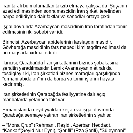
İran tərəfi bu məlumatları təkzib etməyə çalışsa da, Şuşanın
azad edilməsindən sonra məscidin İran şirkəti tərəfindən
bərpa edildiyinə dair faktlar və sənədlər ortaya çıxdı.
İşğal dövründə Azərbaycan məscidinin İran tərəfindən təmir
edilməsinin iki səbəbi var idi.
Birincisi, Azərbaycan abidələrinin farslaşdırılmasıdır.
Gövhərağa məscidinin fars məbədi kimi təqdim edilməsi də
bu məqsədə xidmət edirdi.
İkincisi, Qarabağda İran şirkətlərinin biznes şəbəkəsinə
şəraitin yaradılmasıdır. Lernik Avanesyanın etirafı da
təsdiqləyir ki, İran şirkətləri biznes maraqları qarşılığında
“erməni abidələri”nin də bərpa və təmir işlərini həyata
keçirirmiş.
İran şirkətlərinin Qarabağda fəaliyyətinə dair açıq
mənbələrdə yetərincə fakt var.
Ermənistanda qeydiyyatdan keçən və işğal dövründə
Qarabağa sərmayə yatıran İran şirkətlərinin siyahısı:
– “Mona Qrup” (Rəhmani, Rəşidi, Azərban Həddad),
“Kankar”(Seyid Nur Eyni), “Şərifli” (Rza Şərifi), “Süleymani”