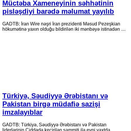
Müctəba Xameneyinin səhhətinin
pisləşdiyi barədə məlumat yayılıb
GADTB: İran Wire nəşri İran prezidenti Məsud Pezeşkian
hökumətinə yaxın olduğu bildirilən iki mənbəyə istinadən …
Türkiyə, Səudiyyə Ərəbistanı və
Pakistan birgə müdafiə sazişi
imzalayıblar
GADTB: Türkiyə, Səudiyyə Ərəbistanı və Pakistan
liderlərinin Ciddədə keçirilən sammiti ilə eyni vaxtda