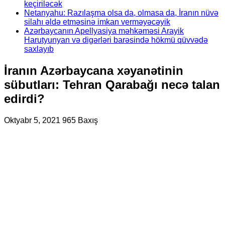
keçiriləcək
Netanyahu: Razılaşma olsa da, olmasa da, İranın nüvə
silahı əldə etməsinə imkan verməyəcəyik
Azərbaycanın Apellyasiya məhkəməsi Arayik
Harutyunyan və digərləri barəsində hökmü qüvvədə
saxlayıb
İranın Azərbaycana xəyanətinin
sübutları: Tehran Qarabağı necə talan
edirdi?
Oktyabr 5, 2021
965 Baxış