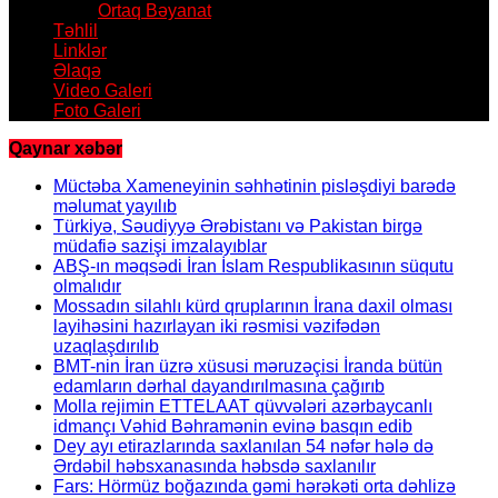
Ortaq Bəyanat
Təhlil
Linklər
Əlaqə
Video Galeri
Foto Galeri
Qaynar xəbər
Müctəba Xameneyinin səhhətinin pisləşdiyi barədə
məlumat yayılıb
Türkiyə, Səudiyyə Ərəbistanı və Pakistan birgə
müdafiə sazişi imzalayıblar
ABŞ-ın məqsədi İran İslam Respublikasının süqutu
olmalıdır
Mossadın silahlı kürd qruplarının İrana daxil olması
layihəsini hazırlayan iki rəsmisi vəzifədən
uzaqlaşdırılıb
BMT-nin İran üzrə xüsusi məruzəçisi İranda bütün
edamların dərhal dayandırılmasına çağırıb
Molla rejimin ETTELAAT qüvvələri azərbaycanlı
idmançı Vəhid Bəhramənin evinə basqın edib
Dey ayı etirazlarında saxlanılan 54 nəfər hələ də
Ərdəbil həbsxanasında həbsdə saxlanılır
Fars: Hörmüz boğazında gəmi hərəkəti orta dəhlizə