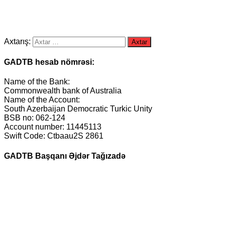
Axtarış:
GADTB hesab nömrəsi:
Name of the Bank:
Commonwealth bank of Australia
Name of the Account:
South Azerbaijan Democratic Turkic Unity
BSB no: 062-124
Account number: 11445113
Swift Code: Ctbaau2S 2861
GADTB Başqanı Əjdər Tağızadə