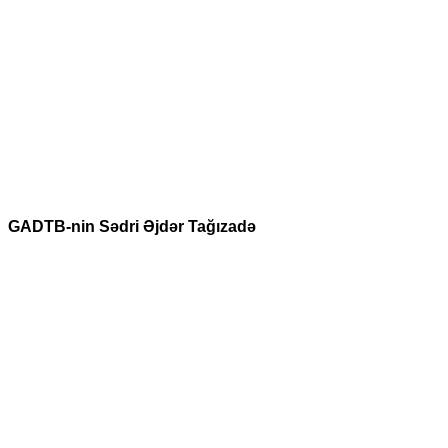
GADTB-nin Sədri Əjdər Tağızadə