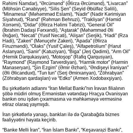
Rəhimi Namdar), “Ərcümənd” (Əlirza Ərcümənd), “Livarcan”
(Möhsün Cənabiyye), “Silis Şen” (Seyid Əbülfəz Səlili),
“Minamesa” (Məhəmməd Eslami), “Nadir” (Nadir Kərimiyan
Siyahrud), “Rand” (Rəhman Behruzi), “Trakliyan” (Həmid
Xorrəmi), “Didar” (Əlirza Həlimi Təbrizi), “General Oil”
(İbrahim Dadaşi Fərxəndi), “Aştarak” (Məhəmməd Əli
Əsğəri), “Necati” (Yusif Necati), “Alişan” (Serjik), “Hadi” (Rza
Hadi), “Zakeri” (Mənuçehr Zakeri), “Apada” (Əlirza
Firuzməndi), “Olaks” (Yusif Çaleş), “Alfapetrolium” (Harut
Aslanyan), “Sanir” (Katuziyan), “Biga” (Jerj Qədimi), “Arm Oil”
(Hernik Darqukasyan), “Motoşop” (Rafiq Qarqusyan),
“Raymond” (Raymond Tarverdiyan), “Harmik motor” (Harmin
Manaseryan), “Şin Ezgim” (Əmir Əzhəri), “Əndişeyi İraniyan”
(Əli Əlicanduxt), “Tun tun” (Serj Əmirxanyan), “Zöhrabyan”
(Zöhrabyan qardaşları) və “Edko” (Armen Xodobəxşiyan).
Bu şirkətlərin adlarını “İran Mellat Bankı”nın İrəvan filialının
şöbə müdiri olmuş Ermənistan vətəndaşı Hraçya Ovanisyan
bankın onu işdən çıxarmasına və məhkəməyə verməsinə
etiraz olaraq yaymışdı.
İran şirkətlərlə yanaşı, bankları ilə də Qarabağda biznes
fəaliyyətini həyata keçirib.
“Banke Melli İran”, “İran İslam Bankı”, “Keşavarazi Bankı”,