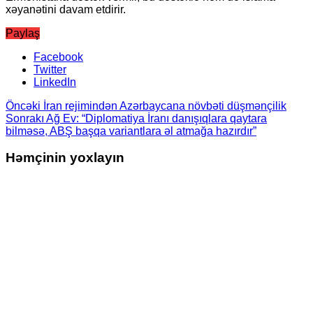
xəyanətini davam etdirir.
Paylaş
Facebook
Twitter
LinkedIn
Öncəki
İran rejimindən Azərbaycana növbəti düşmənçilik
Sonrakı
Ağ Ev: “Diplomatiya İranı danışıqlara qaytara
bilməsə, ABŞ başqa variantlara əl atmağa hazırdır”
Həmçinin yoxlayın