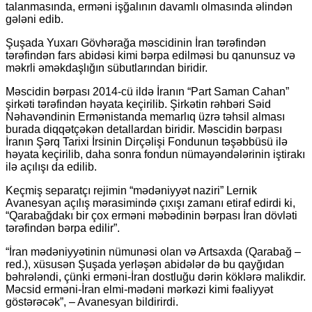
talanmasında, erməni işğalının davamlı olmasında əlindən
gələni edib.
Şuşada Yuxarı Gövhərağa məscidinin İran tərəfindən
tərəfindən fars abidəsi kimi bərpa edilməsi bu qanunsuz və
məkrli əməkdaşlığın sübutlarından biridir.
Məscidin bərpası 2014-cü ildə İranın “Part Saman Cahan”
şirkəti tərəfindən həyata keçirilib. Şirkətin rəhbəri Səid
Nəhavəndinin Ermənistanda memarlıq üzrə təhsil alması
burada diqqətçəkən detallardan biridir. Məscidin bərpası
İranın Şərq Tarixi İrsinin Dirçəlişi Fondunun təşəbbüsü ilə
həyata keçirilib, daha sonra fondun nümayəndələrinin iştirakı
ilə açılışı da edilib.
Keçmiş separatçı rejimin “mədəniyyət naziri” Lernik
Avanesyan açılış mərasimində çıxışı zamanı etiraf edirdi ki,
“Qarabağdakı bir çox erməni məbədinin bərpası İran dövləti
tərəfindən bərpa edilir”.
“İran mədəniyyətinin nümunəsi olan və Artsaxda (Qarabağ –
red.), xüsusən Şuşada yerləşən abidələr də bu qayğıdan
bəhrələndi, çünki erməni-İran dostluğu dərin köklərə malikdir.
Məcsid erməni-İran elmi-mədəni mərkəzi kimi fəaliyyət
göstərəcək”, – Avanesyan bildirirdi.