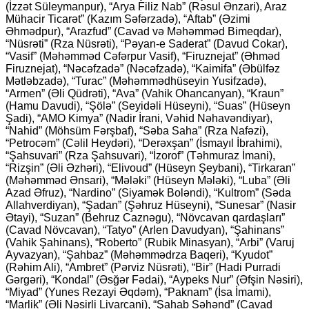
(İzzət Süleymanpur), “Arya Filiz Nab” (Rəsul Ənzari), Araz
Mühacir Ticarət” (Kazım Səfərzadə), “Aftab” (Əzimi
Əhmədpur), “Arazfud” (Cavad və Məhəmməd Bimeqdar),
“Nüsrəti” (Rza Nüsrəti), “Pəyan-e Saderat” (Davud Cokar),
“Vasif” (Məhəmməd Cəfərpur Vasif), “Firuznejat” (Əhməd
Firuznejat), “Nəcəfzadə” (Nəcəfzadə), “Kaimifa” (Əbülfəz
Mətləbzadə), “Turac” (Məhəmmədhüseyin Yusifzadə),
“Armen” (Əli Qüdrəti), “Ava” (Vahik Ohancanyan), “Kraun”
(Hamu Davudi), “Şölə” (Seyidəli Hüseyni), “Suas” (Hüseyn
Şadi), “AMO Kimya” (Nadir İrani, Vəhid Nəhavəndiyar),
“Nahid” (Möhsüm Fərşbaf), “Səba Saha” (Rza Nafəzi),
“Petrocəm” (Cəlil Heydəri), “Derəxşan” (İsmayıl İbrahimi),
“Şahsuvari” (Rza Şahsuvari), “İzorof” (Təhmuraz İmani),
“Rizşin” (Əli Əzhəri), “Elivoud” (Hüseyn Şeybani), “Tirkaran”
(Məhəmməd Ənsari), “Mələki” (Hüseyn Mələki), “Luba” (Əli
Azad Əfruz), “Nardino” (Siyamək Boləndi), “Kultrom” (Səda
Allahverdiyan), “Şadan” (Şəhruz Hüseyni), “Sunesar” (Nasir
Ətayi), “Suzan” (Behruz Caznəgu), “Növcavan qardaşları”
(Cavad Növcavan), “Tatyo” (Arlen Davudyan), “Şahinans”
(Vahik Şahinans), “Roberto” (Rubik Minasyan), “Arbi” (Varuj
Ayvazyan), “Şahbaz” (Məhəmmədrza Baqeri), “Kyudot”
(Rəhim Ali), “Ambret” (Pərviz Nüsrəti), “Bir” (Hadi Purradi
Gərgəri), “Kondal” (Əsğər Fədai), “Aypeks Nur” (Əfşin Nəsiri),
“Miyad” (Yunes Rezayi Əqdəm), “Paknam” (İsa İmami),
“Marlik” (Əli Nəsirli Livarcani), “Şahab Səhənd” (Cavad