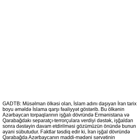
GADTB: Müsəlman ölkəsi olan, İslam adını daşıyan İran tarix
boyu əməldə İslama qarşı fəaliyyət göstərib. Bu ölkənin
Azərbaycan torpaqlarının işğalı dövründə Ermənistana və
Qarabağdakı separatçı-terrorçulara verdiyi dəstək, işğaldan
sonra dəstəyin davam etdirilməsi gözümüzün önündə bunun
əyani sübutudur. Faktlar təsdiq edir ki, İran işğal dövründə
Qarabağda Azərbaycanın maddi-mədəni sərvətinin