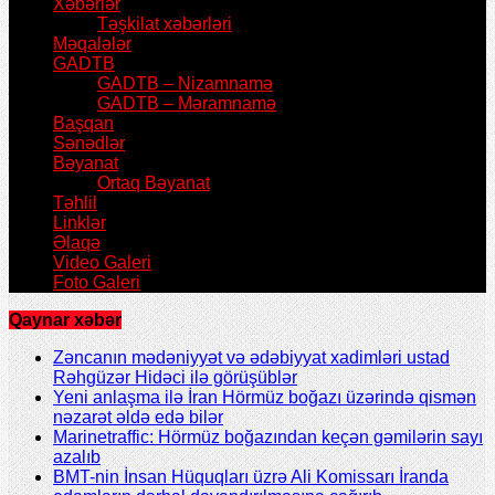
Xəbərlər
Təşkilat xəbərləri
Məqalələr
GADTB
GADTB – Nizamnamə
GADTB – Məramnamə
Başqan
Sənədlər
Bəyanat
Ortaq Bəyanat
Təhlil
Linklər
Əlaqə
Video Galeri
Foto Galeri
Qaynar xəbər
Zəncanın mədəniyyət və ədəbiyyat xadimləri ustad
Rəhgüzər Hidəci ilə görüşüblər
Yeni anlaşma ilə İran Hörmüz boğazı üzərində qismən
nəzarət əldə edə bilər
Marinetraffic: Hörmüz boğazından keçən gəmilərin sayı
azalıb
BMT-nin İnsan Hüquqları üzrə Ali Komissarı İranda