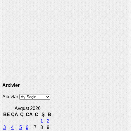
Arxivlər
Arxivlər
Avqust 2026
BE
ÇA
Ç
CA
C
Ş
B
1
2
3
4
5
6
7
8
9