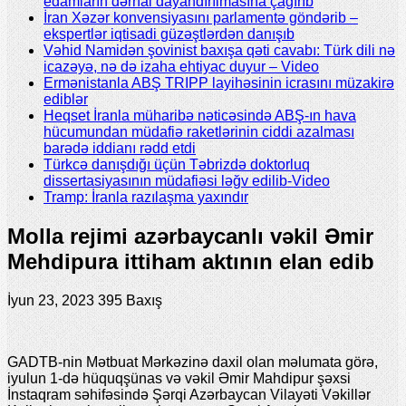
edamların dərhal dayandırılmasına çağırıb
İran Xəzər konvensiyasını parlamentə göndərib –
ekspertlər iqtisadi güzəştlərdən danışıb
Vəhid Namidən şovinist baxışa qəti cavabı: Türk dili nə
icazəyə, nə də izaha ehtiyac duyur – Video
Ermənistanla ABŞ TRIPP layihəsinin icrasını müzakirə
ediblər
Heqset İranla müharibə nəticəsində ABŞ-ın hava
hücumundan müdafiə raketlərinin ciddi azalması
barədə iddianı rədd etdi
Türkcə danışdığı üçün Təbrizdə doktorluq
dissertasiyasının müdafiəsi ləğv edilib-Video
Tramp: İranla razılaşma yaxındır
Molla rejimi azərbaycanlı vəkil Əmir
Mehdipura ittiham aktının elan edib
İyun 23, 2023
395 Baxış
GADTB-nin Mətbuat Mərkəzinə daxil olan məlumata görə,
iyulun 1-də hüquqşünas və vəkil Əmir Mahdipur şəxsi
İnstaqram səhifəsində Şərqi Azərbaycan Vilayəti Vəkillər