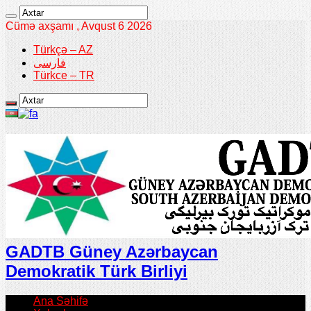
Cümə axşamı , Avqust 6 2026
Türkçə – AZ
فارسی
Türkce – TR
GADTB Güney Azərbaycan
Demokratik Türk Birliyi
Ana Səhifə