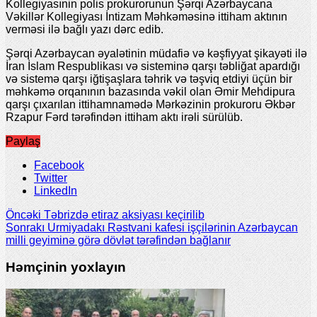
Kollegiyasınin polis prokurorunun Şərqi Azərbaycana
Vəkillər Kollegiyası İntizam Məhkəməsinə ittiham aktının
verməsi ilə bağlı yazı dərc edib.
Şərqi Azərbaycan əyalətinin müdafiə və kəşfiyyat şikayəti ilə
İran İslam Respublikası və sisteminə qarşı təbliğat apardığı
və sistemə qarşı iğtişaşlara təhrik və təşviq etdiyi üçün bir
məhkəmə orqanının bazasında vəkil olan Əmir Mehdipura
qarşı çıxarılan ittihamnamədə Mərkəzinin prokuroru Əkbər
Rzapur Fərd tərəfindən ittiham aktı irəli sürülüb.
Paylaş
Facebook
Twitter
LinkedIn
Öncəki
Təbrizdə etiraz aksiyası keçirilib
Sonrakı
Urmiyadakı Rəstvani kafesi işçilərinin Azərbaycan
milli geyiminə görə dövlət tərəfindən bağlanır
Həmçinin yoxlayın