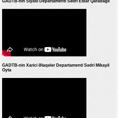
GADTB-nin Siyasi Departamenti Sədri Eldar Qaradağlı
GADTB-nin Xarici Əlaqələr Departamenti Sədri Mikayil
Oyta