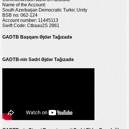
Name of the Account:
South Azerbaijan Democratic Turkic Unity
BSB no: 062-124
Account number: 11445113
Swift Code: Ctbaau2S 2861
GADTB Başqanı Əjdər Tağızadə
GADTB-nin Sədri Əjdər Tağızadə