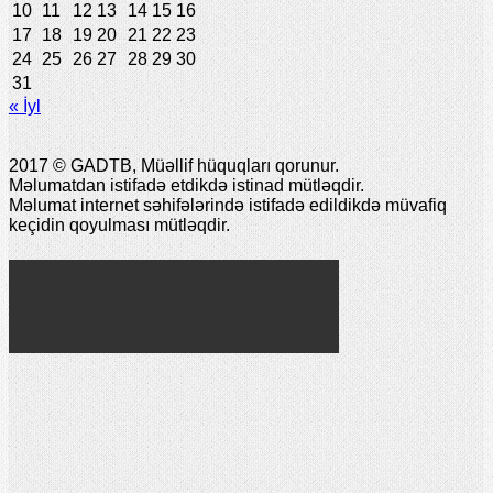
10
11
12
13
14
15
16
17
18
19
20
21
22
23
24
25
26
27
28
29
30
31
« İyl
2017 © GADTB, Müəllif hüquqları qorunur.
Məlumatdan istifadə etdikdə istinad mütləqdir.
Məlumat internet səhifələrində istifadə edildikdə müvafiq
keçidin qoyulması mütləqdir.