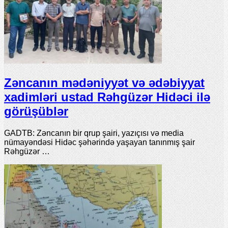
Zəncanın mədəniyyət və ədəbiyyat
xadimləri ustad Rəhgüzər Hidəci ilə
görüşüblər
GADTB: Zəncanın bir qrup şairi, yazıçısı və media
nümayəndəsi Hidəc şəhərində yaşayan tanınmış şair
Rəhgüzər …