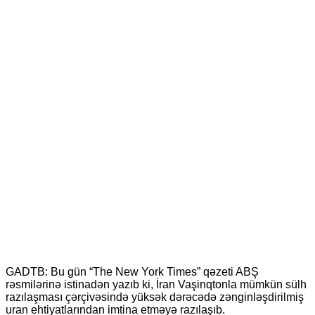
GADTB: Bu gün “The New York Times” qəzeti ABŞ
rəsmilərinə istinadən yazıb ki, İran Vaşinqtonla mümkün sülh
razılaşması çərçivəsində yüksək dərəcədə zənginləşdirilmiş
uran ehtiyatlarından imtina etməyə razılaşıb.