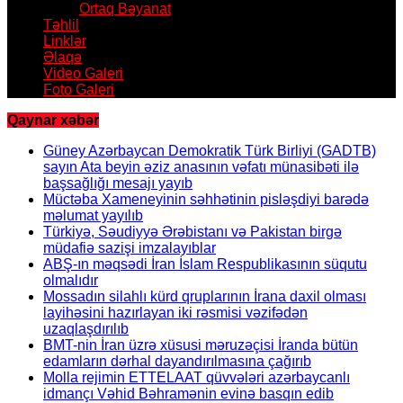
Ortaq Bəyanat
Təhlil
Linklər
Əlaqə
Video Galeri
Foto Galeri
Qaynar xəbər
Güney Azərbaycan Demokratik Türk Birliyi (GADTB)
sayın Ata beyin əziz anasının vəfatı münasibəti ilə
başsağlığı mesajı yayıb
Müctəba Xameneyinin səhhətinin pisləşdiyi barədə
məlumat yayılıb
Türkiyə, Səudiyyə Ərəbistanı və Pakistan birgə
müdafiə sazişi imzalayıblar
ABŞ-ın məqsədi İran İslam Respublikasının süqutu
olmalıdır
Mossadın silahlı kürd qruplarının İrana daxil olması
layihəsini hazırlayan iki rəsmisi vəzifədən
uzaqlaşdırılıb
BMT-nin İran üzrə xüsusi məruzəçisi İranda bütün
edamların dərhal dayandırılmasına çağırıb
Molla rejimin ETTELAAT qüvvələri azərbaycanlı
idmançı Vəhid Bəhramənin evinə basqın edib