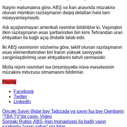
Nəşrin məlumatına görə, ABŞ və İran arasında müzakirə
olunan mümkün razılaşmanın dəqiq detalları hələ tam
müəyyənləşməyib.
Adı açıqlanmayan amerikalı rəsmilər bildiriblər ki, Vaşinqton
ilkin razılaşmanın əsas şərtlərindən biri kimi Tehrandan uran
ehtiyatları ilə bağlı açıq öhdəlik tələb edir.
İki ABŞ rəsmisinin sözlərinə görə, təklif olunan razılaşmanın
əsas elementlərindən biri İranın yüksək səviyyədə
zənginləşdirilmiş uran ehtiyatlarını təhvil verməsidir.
Molla rejimi rəsmiləri isə ümumiyyətlə nüvə məsələsinin
müzakirə mövzusu olmamasını bildirirlər.
Paylaş
Facebook
Twitter
LinkedIn
Öncəki
Sayın Əjdər bəy Tağızadə və sayın İsa bəy Qəmbərin
“TBA TV“də çıxışı- Video
Sonrakı
Rubio: ABŞ–İran münaqişəsi ilə bağlı yaxın
saatlarda “yaxşı xəbər” ola bilər