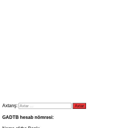
Axtarış:
GADTB hesab nömrəsi: