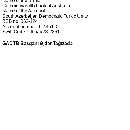
Name of the Bank:
Commonwealth bank of Australia
Name of the Account:
South Azerbaijan Democratic Turkic Unity
BSB no: 062-124
Account number: 11445113
Swift Code: Ctbaau2S 2861
GADTB Başqanı Əjdər Tağızadə