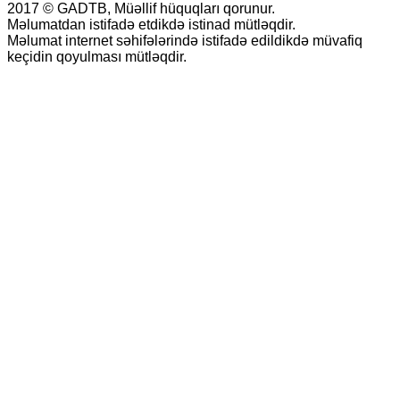
2017 © GADTB, Müəllif hüquqları qorunur.
Məlumatdan istifadə etdikdə istinad mütləqdir.
Məlumat internet səhifələrində istifadə edildikdə müvafiq
keçidin qoyulması mütləqdir.