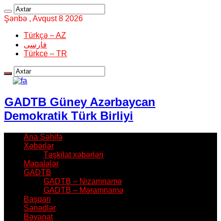
Şənbə , Avqust 8 2026
Türkçə – AZ
فارسی
Türkce – TR
GADTB Güney Azərbaycan
Demokratik Türk Birliyi
Ana Səhifə
Xəbərlər
Təşkilat xəbərləri
Məqalələr
GADTB
GADTB – Nizamnamə
GADTB – Məramnamə
Başqan
Sənədlər
Bəyanat