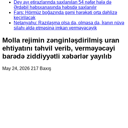
Dey ayı etirazlarında saxlanılan 54 nəfər hələ də
Ərdəbil həbsxanasında həbsdə saxlanılır
Fars: Hörmüz boğazında gəmi hərəkəti orta dəhlizə
keçiriləcək
Netanyahu: Razılaşma olsa da, olmasa da, İranın nüvə
silahı əldə etməsinə imkan verməyəcəyik
Molla rejimin zənginləşdirilmiş uran
ehtiyatını təhvil verib, verməyəcəyi
barədə ziddiyyətli xəbərlər yayılıb
May 24, 2026
217 Baxış