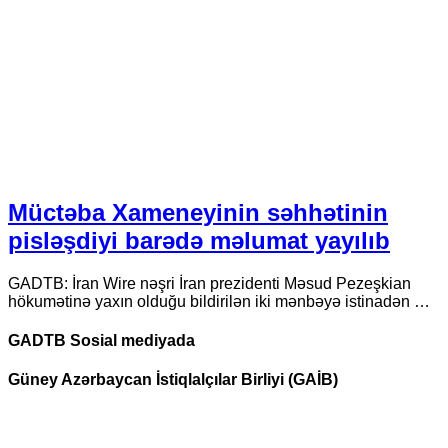
Müctəba Xameneyinin səhhətinin
pisləşdiyi barədə məlumat yayılıb
GADTB: İran Wire nəşri İran prezidenti Məsud Pezeşkian
hökumətinə yaxın olduğu bildirilən iki mənbəyə istinadən …
GADTB Sosial mediyada
Güney Azərbaycan İstiqlalçılar Birliyi (GAİB)