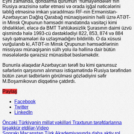
Eyni zamanda, qondarma qurumun “nümayəndələri”nin
Rusiya ərazisinə səfər etməsi və orada işğal nəticələrini
təbliğ etməsinə imkan yaradılması RF-nin Ermənistan-
Azərbaycan Dağlıq Qarabağ münaqişəsinin həlli üzrə ATƏT-
in Minsk Qrupunun həmsədri mandatında vasitəçi kimi
öhdəlikləri, eləcə də BMT Təhlükəsizlik Şurasının daimi üzvü
qismində hələ 1993-cü dəstəklədiyi 822, 853, 874 və 884
saylı qətnamələri ilə uzlaşmadığını bildirilib. O da xüsusi
vurğulanıb ki, ATƏT-in Minsk Qrupunun həmsədrlərinin
missiyası münaqişənin sülh yolu ilə həllinə dair bütün
məsələlərdə qərəzsiz münasibət bəsləməkdir.
Bununla əlaqədar Azərbaycan tərəfi bu kimi qanunsuz
səfərlərin qarşısının alınması istiqamətində Rusiya tərəfindən
bütün zəruri tədbirlərin görülməsi gözlədiyini səfir
M.Boşarnikovun diqqətinə çatdırdı.
Paylaş
Facebook
Twitter
LinkedIn
Öncəki
Türkiyənin millət vəkilləri Traxturun tərəfdarlarına
təşəkkür etdilər-Video
Sonrakı
Macarıstan Türk Akademiyasında daha aktiv rol