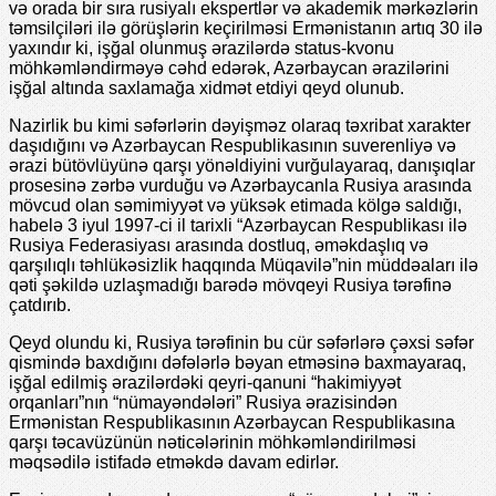
və orada bir sıra rusiyalı ekspertlər və akademik mərkəzlərin
təmsilçiləri ilə görüşlərin keçirilməsi Ermənistanın artıq 30 ilə
yaxındır ki, işğal olunmuş ərazilərdə status-kvonu
möhkəmləndirməyə cəhd edərək, Azərbaycan ərazilərini
işğal altında saxlamağa xidmət etdiyi qeyd olunub.
Nazirlik bu kimi səfərlərin dəyişməz olaraq təxribat xarakter
daşıdığını və Azərbaycan Respublikasının suverenliyə və
ərazi bütövlüyünə qarşı yönəldiyini vurğulayaraq, danışıqlar
prosesinə zərbə vurduğu və Azərbaycanla Rusiya arasında
mövcud olan səmimiyyət və yüksək etimada kölgə saldığı,
habelə 3 iyul 1997-ci il tarixli “Azərbaycan Respublikası ilə
Rusiya Federasiyası arasında dostluq, əməkdaşlıq və
qarşılıqlı təhlükəsizlik haqqında Müqavilə”nin müddəaları ilə
qəti şəkildə uzlaşmadığı barədə mövqeyi Rusiya tərəfinə
çatdırıb.
Qeyd olundu ki, Rusiya tərəfinin bu cür səfərlərə çəxsi səfər
qismində baxdığını dəfələrlə bəyan etməsinə baxmayaraq,
işğal edilmiş ərazilərdəki qeyri-qanuni “hakimiyyət
orqanları”nın “nümayəndələri” Rusiya ərazisindən
Ermənistan Respublikasının Azərbaycan Respublikasına
qarşı təcavüzünün nəticələrinin möhkəmləndirilməsi
məqsədilə istifadə etməkdə davam edirlər.