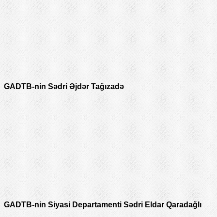
GADTB-nin Sədri Əjdər Tağızadə
GADTB-nin Siyasi Departamenti Sədri Eldar Qaradağlı