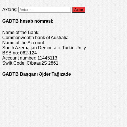
Axtarış:
GADTB hesab nömrəsi:
Name of the Bank:
Commonwealth bank of Australia
Name of the Account:
South Azerbaijan Democratic Turkic Unity
BSB no: 062-124
Account number: 11445113
Swift Code: Ctbaau2S 2861
GADTB Başqanı Əjdər Tağızadə