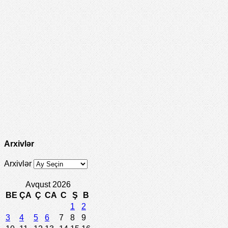
Arxivlər
Arxivlər
Avqust 2026
BE
ÇA
Ç
CA
C
Ş
B
1
2
3
4
5
6
7
8
9