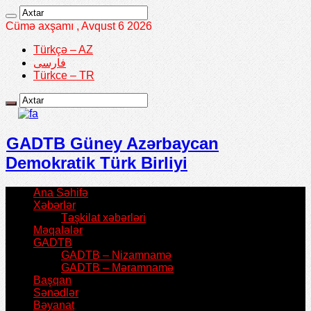
Cümə axşamı , Avqust 6 2026
Türkçə – AZ
فارسی
Türkce – TR
GADTB Güney Azərbaycan
Demokratik Türk Birliyi
Ana Səhifə
Xəbərlər
Təşkilat xəbərləri
Məqalələr
GADTB
GADTB – Nizamnamə
GADTB – Məramnamə
Başqan
Sənədlər
Bəyanat