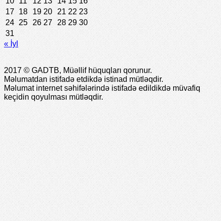
10
11
12
13
14
15
16
17
18
19
20
21
22
23
24
25
26
27
28
29
30
31
« İyl
2017 © GADTB, Müəllif hüquqları qorunur.
Məlumatdan istifadə etdikdə istinad mütləqdir.
Məlumat internet səhifələrində istifadə edildikdə müvafiq
keçidin qoyulması mütləqdir.