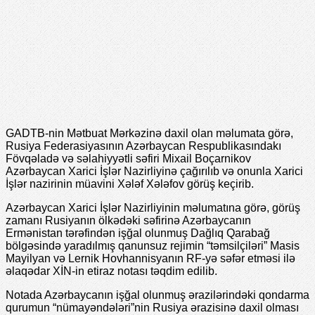
GADTB-nin Mətbuat Mərkəzinə daxil olan məlumata görə,
Rusiya Federasiyasının Azərbaycan Respublikasındakı
Fövqəladə və səlahiyyətli səfiri Mixail Boçarnikov
Azərbaycan Xarici İşlər Nazirliyinə çağırılıb və onunla Xarici
İşlər nazirinin müavini Xələf Xələfov görüş keçirib.
Azərbaycan Xarici İşlər Nazirliyinin məlumatına görə, görüş
zamanı Rusiyanın ölkədəki səfirinə Azərbaycanın
Ermənistan tərəfindən işğal olunmuş Dağlıq Qarabağ
bölgəsində yaradılmış qanunsuz rejimin “təmsilçiləri” Masis
Mayilyan və Lernik Hovhannisyanın RF-yə səfər etməsi ilə
əlaqədar XİN-in etiraz notası təqdim edilib.
Notada Azərbaycanın işğal olunmuş ərazilərindəki qondarma
qurumun “nümayəndələri”nin Rusiya ərazisinə daxil olması