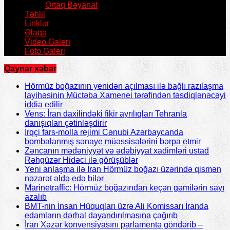
Ortaq Bəyanat
Təhlil
Linklər
Əlaqə
Video Galeri
Foto Galeri
Qaynar xəbər
Hörmüz boğazının yenidən açılması ilə bağlı razılaşma
layihəsinin Müctəba Xamenei tərəfindən təsdiqlənəcəyi
iddia edilir
Vens: İran daxilindəki fikir ayrılıqları Tehranla
danışıqları çətinləşdirir
İrqçi fars-molla rejimi Cənubi Azərbaycanda
bombalanmış sənaye müəssisələrini bərpa etmir
Zəncanın mədəniyyət və ədəbiyyat xadimləri ustad
Rəhgüzər Hidəci ilə görüşüblər
Yeni anlaşma ilə İran Hörmüz boğazı üzərində qismən
nəzarət əldə edə bilər
Marinetraffic: Hörmüz boğazından keçən gəmilərin sayı
azalıb
BMT-nin İnsan Hüquqları üzrə Ali Komissarı İranda
edamların dərhal dayandırılmasına çağırıb
İran Xəzər konvensiyasını parlamentə göndərib –