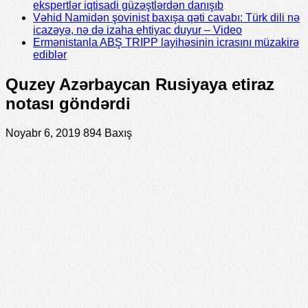
ekspertlər iqtisadi güzəştlərdən danışıb
Vəhid Namidən şovinist baxışa qəti cavabı: Türk dili nə
icazəyə, nə də izaha ehtiyac duyur – Video
Ermənistanla ABŞ TRIPP layihəsinin icrasını müzakirə
ediblər
Quzey Azərbaycan Rusiyaya etiraz
notası göndərdi
Noyabr 6, 2019
894 Baxış