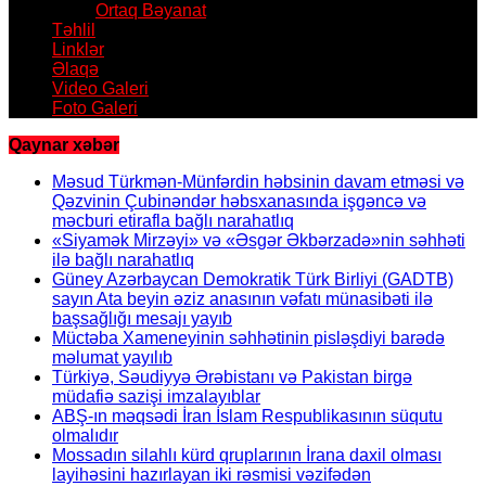
Ortaq Bəyanat
Təhlil
Linklər
Əlaqə
Video Galeri
Foto Galeri
Qaynar xəbər
Məsud Türkmən-Münfərdin həbsinin davam etməsi və
Qəzvinin Çubinəndər həbsxanasında işgəncə və
məcburi etirafla bağlı narahatlıq
«Siyamək Mirzəyi» və «Əsgər Əkbərzadə»nin səhhəti
ilə bağlı narahatlıq
Güney Azərbaycan Demokratik Türk Birliyi (GADTB)
sayın Ata beyin əziz anasının vəfatı münasibəti ilə
başsağlığı mesajı yayıb
Müctəba Xameneyinin səhhətinin pisləşdiyi barədə
məlumat yayılıb
Türkiyə, Səudiyyə Ərəbistanı və Pakistan birgə
müdafiə sazişi imzalayıblar
ABŞ-ın məqsədi İran İslam Respublikasının süqutu
olmalıdır
Mossadın silahlı kürd qruplarının İrana daxil olması
layihəsini hazırlayan iki rəsmisi vəzifədən