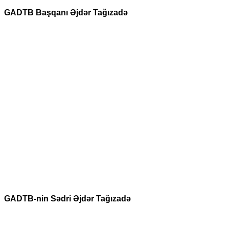
GADTB Başqanı Əjdər Tağızadə
GADTB-nin Sədri Əjdər Tağızadə