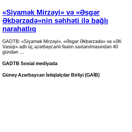
«Siyamək Mirzəyi» və «Əsgər
Əkbərzadə»nin səhhəti ilə bağlı
narahatlıq
GADTB: «Siyamək Mirzəyi», «Əsgər Əkbərzadə» və «Əli
Vasiqi» adlı üç azərbaycanlı fəalın saxlanılmasından 40
gündən …
GADTB Sosial mediyada
Güney Azərbaycan İstiqlalçılar Birliyi (GAİB)