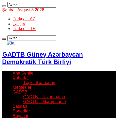
Şənbə , Avqust 8 2026
Türkçə – AZ
فارسی
Türkce – TR
GADTB Güney Azərbaycan
Demokratik Türk Birliyi
Ana Səhifə
Xəbərlər
Təşkilat xəbərləri
Məqalələr
GADTB
GADTB – Nizamnamə
GADTB – Məramnamə
Başqan
Sənədlər
Bəyanat