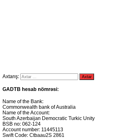
Axtarış:
GADTB hesab nömrəsi:
Name of the Bank:
Commonwealth bank of Australia
Name of the Account:
South Azerbaijan Democratic Turkic Unity
BSB no: 062-124
Account number: 11445113
Swift Code: Ctbaau2S 2861