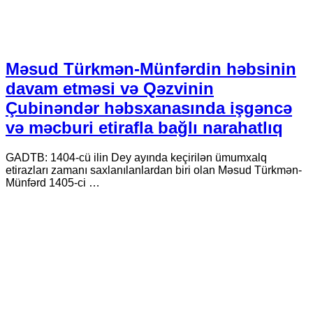
Məsud Türkmən-Münfərdin həbsinin
davam etməsi və Qəzvinin
Çubinəndər həbsxanasında işgəncə
və məcburi etirafla bağlı narahatlıq
GADTB: 1404-cü ilin Dey ayında keçirilən ümumxalq
etirazları zamanı saxlanılanlardan biri olan Məsud Türkmən-
Münfərd 1405-ci …