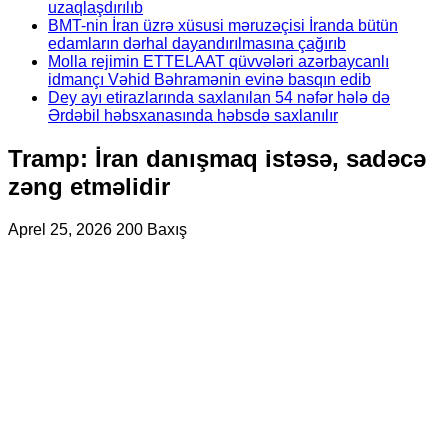
uzaqlaşdırılıb
BMT-nin İran üzrə xüsusi məruzəçisi İranda bütün
edamların dərhal dayandırılmasına çağırıb
Molla rejimin ETTELAAT qüvvələri azərbaycanlı
idmançı Vəhid Bəhramənin evinə basqın edib
Dey ayı etirazlarında saxlanılan 54 nəfər hələ də
Ərdəbil həbsxanasında həbsdə saxlanılır
Tramp: İran danışmaq istəsə, sadəcə
zəng etməlidir
Aprel 25, 2026
200 Baxış