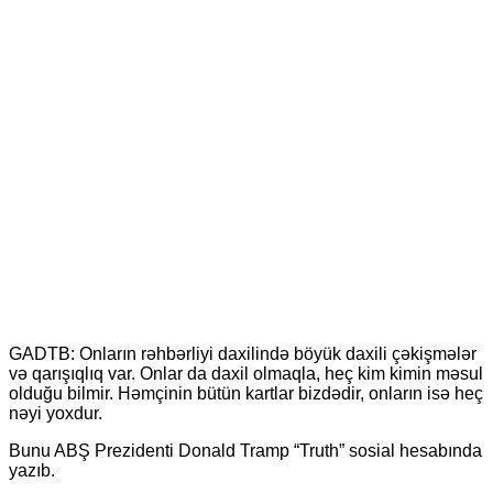
GADTB: Onların rəhbərliyi daxilində böyük daxili çəkişmələr
və qarışıqlıq var. Onlar da daxil olmaqla, heç kim kimin məsul
olduğu bilmir. Həmçinin bütün kartlar bizdədir, onların isə heç
nəyi yoxdur.
Bunu ABŞ Prezidenti Donald Tramp “Truth” sosial hesabında
yazıb.