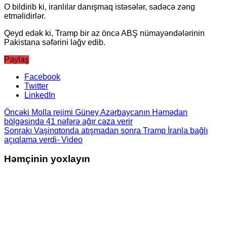
O bildirib ki, iranlılar danışmaq istəsələr, sadəcə zəng
etməlidirlər.
Qeyd edək ki, Tramp bir az öncə ABŞ nümayəndələrinin
Pakistana səfərini ləğv edib.
Paylaş
Facebook
Twitter
LinkedIn
Öncəki
Molla rejimi Güney Azərbaycanın Həmədan
bölgəsində 41 nəfərə ağır cəza verir
Sonrakı
Vaşinqtonda atışmadan sonra Tramp İranla bağlı
açıqlama verdi- Video
Həmçinin yoxlayın