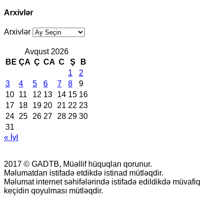
Arxivlər
Arxivlər
Avqust 2026
BE
ÇA
Ç
CA
C
Ş
B
1
2
3
4
5
6
7
8
9
10
11
12
13
14
15
16
17
18
19
20
21
22
23
24
25
26
27
28
29
30
31
« İyl
2017 © GADTB, Müəllif hüquqları qorunur.
Məlumatdan istifadə etdikdə istinad mütləqdir.
Məlumat internet səhifələrində istifadə edildikdə müvafiq
keçidin qoyulması mütləqdir.