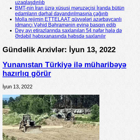
uzaqlaşdırılıb
BMT-nin İran üzrə xüsusi məruzəçisi İranda bütün
edamların dərhal dayandırılmasına çağırıb
Molla rejimin ETTELAAT qüvvələri azərbaycanlı
idmançı Vəhid Bəhramənin evinə basqın edib
Dey ayı etirazlarında saxlanılan 54 nəfər hələ də
Ərdəbil həbsxanasında həbsdə saxlanılır
Gündəlik Arxivlər:
İyun 13, 2022
Yunanıstan Türkiyə ilə müharibəyə
hazırlıq görür
İyun 13, 2022