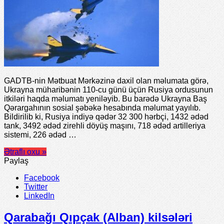
GADTB-nin Mətbuat Mərkəzinə daxil olan məlumata görə,
Ukrayna müharibənin 110-cu günü üçün Rusiya ordusunun
itkiləri haqda məlumatı yeniləyib. Bu barədə Ukrayna Baş
Qərargahının sosial şəbəkə hesabında məlumat yayılıb.
Bildirilib ki, Rusiya indiyə qədər 32 300 hərbçi, 1432 ədəd
tank, 3492 ədəd zirehli döyüş maşını, 718 ədəd artilleriya
sistemi, 226 ədəd …
Ətraflı oxu »
Paylaş
Facebook
Twitter
LinkedIn
Qarabağı Qıpçak (Alban) kilsələri