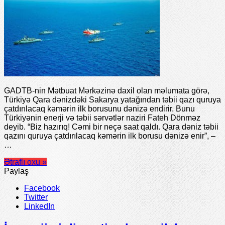
GADTB-nin Mətbuat Mərkəzinə daxil olan məlumata görə,
Türkiyə Qara dənizdəki Sakarya yatağından təbii qazı quruya
çatdırılacaq kəmərin ilk borusunu dənizə endirir. Bunu
Türkiyənin enerji və təbii sərvətlər naziri Fateh Dönməz
deyib. “Biz hazırıq! Cəmi bir neçə saat qaldı. Qara dəniz təbii
qazını quruya çatdırılacaq kəmərin ilk borusu dənizə enir”, –
…
Ətraflı oxu »
Paylaş
Facebook
Twitter
LinkedIn