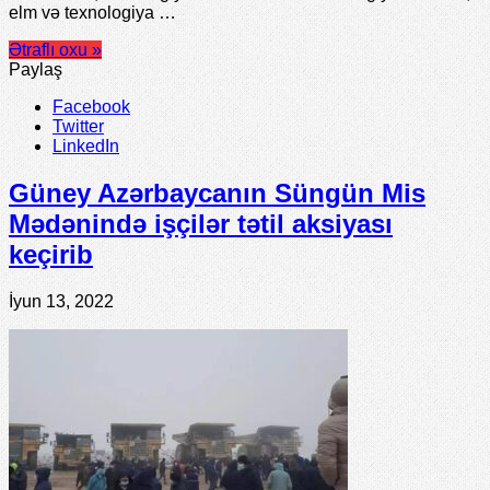
elm və texnologiya …
Ətraflı oxu »
Paylaş
Facebook
Twitter
LinkedIn
Güney Azərbaycanın Süngün Mis
Mədənində işçilər tətil aksiyası
keçirib
İyun 13, 2022