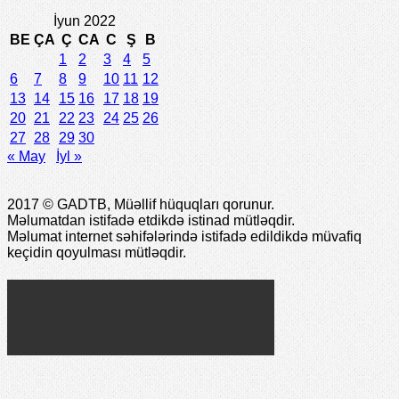
İyun 2022
BE
ÇA
Ç
CA
C
Ş
B
1
2
3
4
5
6
7
8
9
10
11
12
13
14
15
16
17
18
19
20
21
22
23
24
25
26
27
28
29
30
« May
İyl »
2017 © GADTB, Müəllif hüquqları qorunur.
Məlumatdan istifadə etdikdə istinad mütləqdir.
Məlumat internet səhifələrində istifadə edildikdə müvafiq
keçidin qoyulması mütləqdir.