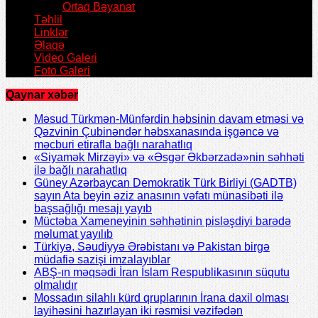
Ortaq Bəyanat
Təhlil
Linklər
Əlaqə
Video Galeri
Foto Galeri
Qaynar xəbər
Məsud Türkmən-Münfərdin həbsinin davam etməsi və
Qəzvinin Çubinəndər həbsxanasında işgəncə və
məcburi etirafla bağlı narahatlıq
«Siyamək Mirzəyi» və «Əsgər Əkbərzadə»nin səhhəti
ilə bağlı narahatlıq
Güney Azərbaycan Demokratik Türk Birliyi (GADTB)
sayın Ata beyin əziz anasının vəfatı münasibəti ilə
başsağlığı mesajı yayıb
Müctəba Xameneyinin səhhətinin pisləşdiyi barədə
məlumat yayılıb
Türkiyə, Səudiyyə Ərəbistanı və Pakistan birgə
müdafiə sazişi imzalayıblar
ABŞ-ın məqsədi İran İslam Respublikasının süqutu
olmalıdır
Mossadın silahlı kürd qruplarının İrana daxil olması
layihəsini hazırlayan iki rəsmisi vəzifədən