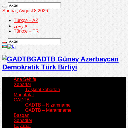
Şənbə , Avqust 8 2026
Türkçə – AZ
فارسی
Türkce – TR
GADTB Güney Azərbaycan
Demokratik Türk Birliyi
Ana Səhifə
Xəbərlər
Təşkilat xəbərləri
Məqalələr
GADTB
GADTB – Nizamnamə
GADTB – Məramnamə
Başqan
Sənədlər
Bəyanat