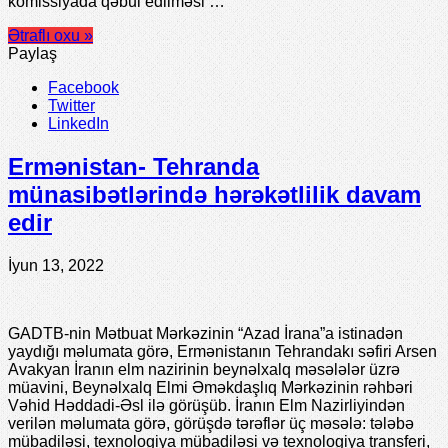
komissiyada qəbul edilməsi …
Ətraflı oxu »
Paylaş
Facebook
Twitter
LinkedIn
Ermənistan- Tehranda
münasibətlərində hərəkətlilik davam
edir
İyun 13, 2022
GADTB-nin Mətbuat Mərkəzinin “Azad İrana”a istinadən
yaydığı məlumata görə, Ermənistanın Tehrandakı səfiri Arsen
Avakyan İranın elm nazirinin beynəlxalq məsələlər üzrə
müavini, Beynəlxalq Elmi Əməkdaşlıq Mərkəzinin rəhbəri
Vəhid Həddadi-Əsl ilə görüşüb. İranın Elm Nazirliyindən
verilən məlumata görə, görüşdə tərəflər üç məsələ: tələbə
mübadiləsi, texnologiya mübadiləsi və texnologiya transferi,