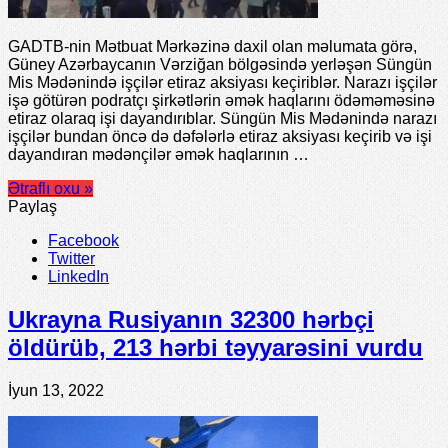
GADTB-nin Mətbuat Mərkəzinə daxil olan məlumata görə,
Güney Azərbaycanın Vərziğan bölgəsində yerləşən Süngün
Mis Mədənində işçilər etiraz aksiyası keçiriblər. Narazı işçilər
işə götürən podratçı şirkətlərin əmək haqlarını ödəməməsinə
etiraz olaraq işi dayandırıblar. Süngün Mis Mədənində narazı
işçilər bundan öncə də dəfələrlə etiraz aksiyası keçirib və işi
dayandıran mədənçilər əmək haqlarının …
Ətraflı oxu »
Paylaş
Facebook
Twitter
LinkedIn
Ukrayna Rusiyanın 32300 hərbçi
öldürüb, 213 hərbi təyyarəsini vurdu
İyun 13, 2022