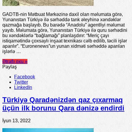
GADTB-nin Mətbuat Mərkəzinə daxil olan məlumata görə,
Yunanıstan Türkiyə ilə sərhəddə tank əleyhinə xəndəklər
qazmağa başlayıb. Bu barədə “Anadolu” agentliyi məlumat
yayıb. Məlumata görə, Yunanıstan Türkiyə ilə quru sərhədini
bu xəndəklərlə “bağlamağı” planlaşdırır: “Meriç çayı
istiqamətində çoxsaylı inşaat texnikası cəlb edilib, təcili işlər
aparılır”. “Euronenews”un yunan xidməti sərhəddə aparılan
işlərlə …
Ətraflı oxu »
Paylaş
Facebook
Twitter
LinkedIn
Türkiyə Qaradənizdən qaz çıxarmaq
üçün ilk borunu Qara dənizə endirdi
İyun 13, 2022