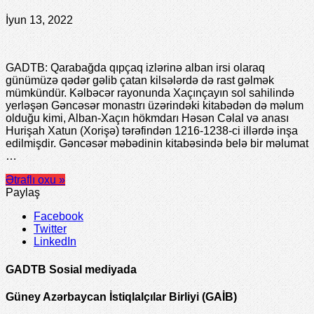
İyun 13, 2022
GADTB: Qarabağda qıpçaq izlərinə alban irsi olaraq
günümüzə qədər gəlib çatan kilsələrdə də rast gəlmək
mümkündür. Kəlbəcər rayonunda Xaçınçayın sol sahilində
yerləşən Gəncəsər monastrı üzərindəki kitabədən də məlum
olduğu kimi, Alban-Xaçın hökmdarı Həsən Cəlal və anası
Hurişah Xatun (Xorişə) tərəfindən 1216-1238-ci illərdə inşa
edilmişdir. Gəncəsər məbədinin kitabəsində belə bir məlumat
…
Ətraflı oxu »
Paylaş
Facebook
Twitter
LinkedIn
GADTB Sosial mediyada
Güney Azərbaycan İstiqlalçılar Birliyi (GAİB)