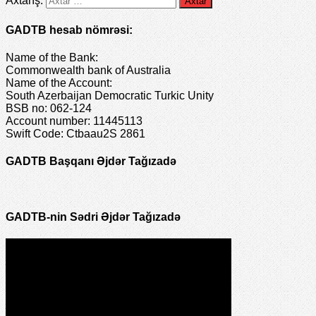
Axtarış:
GADTB hesab nömrəsi:
Name of the Bank:
Commonwealth bank of Australia
Name of the Account:
South Azerbaijan Democratic Turkic Unity
BSB no: 062-124
Account number: 11445113
Swift Code: Ctbaau2S 2861
GADTB Başqanı Əjdər Tağızadə
GADTB-nin Sədri Əjdər Tağızadə