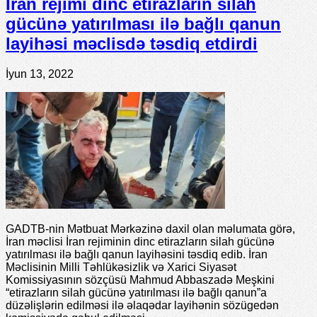
İran rejimi dinc etirazların silah
gücünə yatırılması ilə bağlı qanun
layihəsi məclisdə təsdiq etdirdi
İyun 13, 2022
GADTB-nin Mətbuat Mərkəzinə daxil olan məlumata görə,
İran məclisi İran rejiminin dinc etirazların silah gücünə
yatırılması ilə bağlı qanun layihəsini təsdiq edib. İran
Məclisinin Milli Təhlükəsizlik və Xarici Siyasət
Komissiyasının sözçüsü Mahmud Abbaszadə Meşkini
“etirazların silah gücünə yatırılması ilə bağlı qanun”a
düzəlişlərin edilməsi ilə əlaqədar layihənin sözügedən