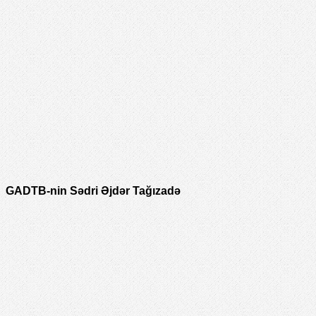
GADTB-nin Sədri Əjdər Tağızadə