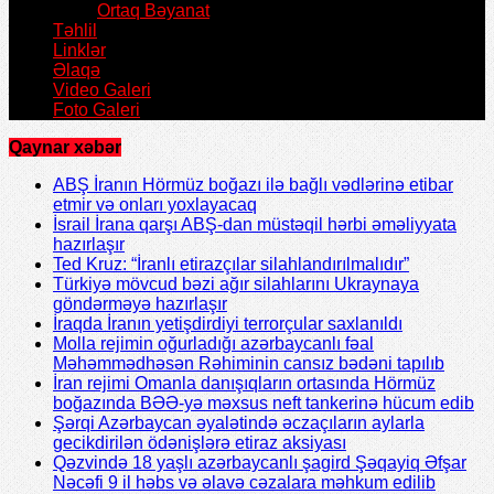
Ortaq Bəyanat
Təhlil
Linklər
Əlaqə
Video Galeri
Foto Galeri
Qaynar xəbər
ABŞ İranın Hörmüz boğazı ilə bağlı vədlərinə etibar
etmir və onları yoxlayacaq
İsrail İrana qarşı ABŞ-dan müstəqil hərbi əməliyyata
hazırlaşır
Ted Kruz: “İranlı etirazçılar silahlandırılmalıdır”
Türkiyə mövcud bəzi ağır silahlarını Ukraynaya
göndərməyə hazırlaşır
İraqda İranın yetişdirdiyi terrorçular saxlanıldı
Molla rejimin oğurladığı azərbaycanlı fəal
Məhəmmədhəsən Rəhiminin cansız bədəni tapılıb
İran rejimi Omanla danışıqların ortasında Hörmüz
boğazında BƏƏ-yə məxsus neft tankerinə hücum edib
Şərqi Azərbaycan əyalətində əczaçıların aylarla
gecikdirilən ödənişlərə etiraz aksiyası
Qəzvində 18 yaşlı azərbaycanlı şagird Şəqayiq Əfşar
Nəcəfi 9 il həbs və əlavə cəzalara məhkum edilib