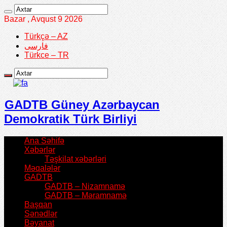
Bazar , Avqust 9 2026
Türkçə – AZ
فارسی
Türkce – TR
GADTB Güney Azərbaycan
Demokratik Türk Birliyi
Ana Səhifə
Xəbərlər
Təşkilat xəbərləri
Məqalələr
GADTB
GADTB – Nizamnamə
GADTB – Məramnamə
Başqan
Sənədlər
Bəyanat