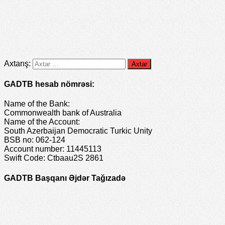
Axtarış:
GADTB hesab nömrəsi:
Name of the Bank:
Commonwealth bank of Australia
Name of the Account:
South Azerbaijan Democratic Turkic Unity
BSB no: 062-124
Account number: 11445113
Swift Code: Ctbaau2S 2861
GADTB Başqanı Əjdər Tağızadə