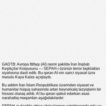
GADTB: Avropa İttifaqı (Aİ) rəsmi şəkildə İran İnqilab
Keşikçilər Korpusunu — SEPAH-ı özünün terror təşkilatları
siyahısına daxil edib. Bu qərarı Aİ-nin xarici siyasət üzrə
məsulu Kaya Kalas açıqlayıb.
Bu addım İran İslam Respublikası üzərindən siyasət və
humanitar hüquq sahəsində artan beynəlxalq təzyiqlərin bir
hissəsi olaraq atılıb. Aİ bu qərarı qəbul edərkən əsas
narahatlıq məqamları aşağıdakılardır:
SEPAH-ın daxildə etiraz aksiyalarının yatırılmasında rolu və