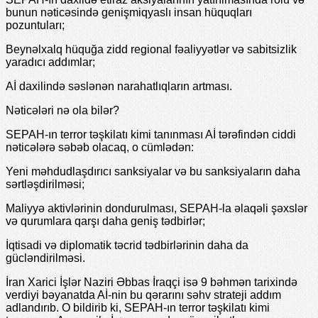
bunun nəticəsində genişmiqyaslı insan hüquqları
pozuntuları;
Beynəlxalq hüquğa zidd regional fəaliyyətlər və sabitsizlik
yaradıcı addımlar;
Aİ daxilində səslənən narahatlıqların artması.
Nəticələri nə ola bilər?
SEPAH-ın terror təşkilatı kimi tanınması Aİ tərəfindən ciddi
nəticələrə səbəb olacaq, o cümlədən:
Yeni məhdudlaşdırıcı sanksiyalar və bu sanksiyaların daha
sərtləşdirilməsi;
Maliyyə aktivlərinin dondurulması, SEPAH-la əlaqəli şəxslər
və qurumlara qarşı daha geniş tədbirlər;
İqtisadi və diplomatik təcrid tədbirlərinin daha da
gücləndirilməsi.
İran Xarici İşlər Naziri Əbbas İraqçi isə 9 bəhmən tarixində
verdiyi bəyanatda Aİ-nin bu qərarını səhv strateji addım
adlandırıb. O bildirib ki, SEPAH-ın terror təşkilatı kimi