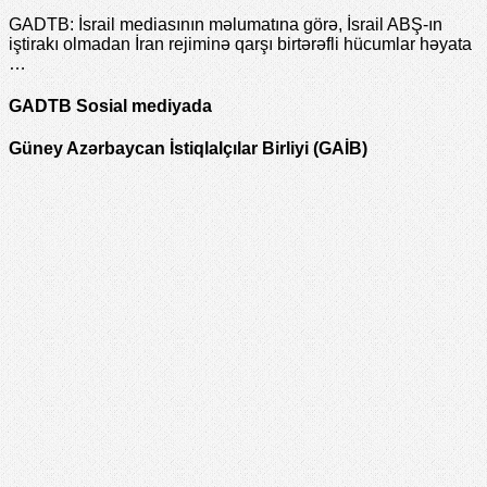
GADTB: İsrail mediasının məlumatına görə, İsrail ABŞ-ın
iştirakı olmadan İran rejiminə qarşı birtərəfli hücumlar həyata
…
GADTB Sosial mediyada
Güney Azərbaycan İstiqlalçılar Birliyi (GAİB)