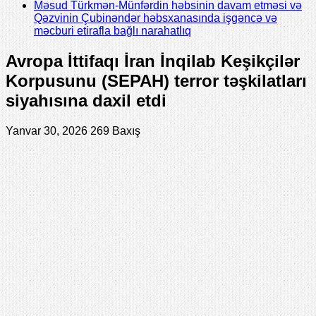
Məsud Türkmən-Münfərdin həbsinin davam etməsi və
Qəzvinin Çubinəndər həbsxanasında işgəncə və
məcburi etirafla bağlı narahatlıq
Avropa İttifaqı İran İnqilab Keşikçilər
Korpusunu (SEPAH) terror təşkilatları
siyahısına daxil etdi
Yanvar 30, 2026
269 Baxış