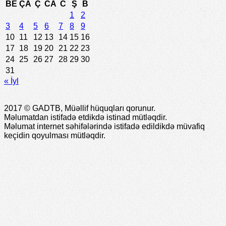
BE
ÇA
Ç
CA
C
Ş
B
1
2
3
4
5
6
7
8
9
10
11
12
13
14
15
16
17
18
19
20
21
22
23
24
25
26
27
28
29
30
31
« İyl
2017 © GADTB, Müəllif hüquqları qorunur.
Məlumatdan istifadə etdikdə istinad mütləqdir.
Məlumat internet səhifələrində istifadə edildikdə müvafiq
keçidin qoyulması mütləqdir.