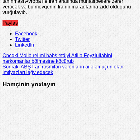
tanınması Avropa ilə İran arasında münasibətlərə zərər
verəcək və bu mövqenin İranın maraqlarına zidd olduğunu
vurğulayıb.
Paylaş
Facebook
Twitter
LinkedIn
Öncəki
Molla rejimi həbs etdiyi Atilla Feyziullahini
narkomanlar bölməsinə köçürüb
Sonrakı
ABŞ İran rəsmiləri və onların ailələri üçün olan
imtiyazları ləğv edəcək
Həmçinin yoxlayın