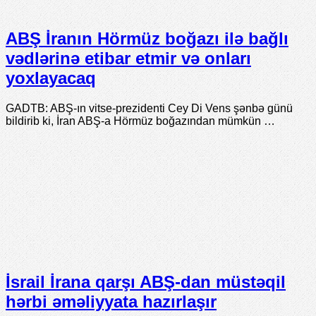
ABŞ İranın Hörmüz boğazı ilə bağlı
vədlərinə etibar etmir və onları
yoxlayacaq
GADTB: ABŞ-ın vitse-prezidenti Cey Di Vens şənbə günü
bildirib ki, İran ABŞ-a Hörmüz boğazından mümkün …
İsrail İrana qarşı ABŞ-dan müstəqil
hərbi əməliyyata hazırlaşır