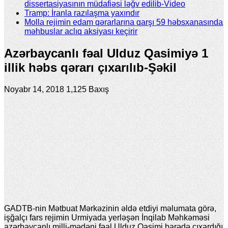
dissertasiyasının müdafiəsi ləğv edilib-Video
Tramp: İranla razılaşma yaxındır
Molla rejimin edam qərarlarına qarşı 59 həbsxanasında
məhbuslar aclıq aksiyası keçirir
Azərbaycanlı fəal Ulduz Qasimiyə 1
illik həbs qərarı çıxarılıb-Şəkil
Noyabr 14, 2018
1,125 Baxış
GADTB-nin Mətbuat Mərkəzinin əldə etdiyi məlumata görə,
işğalçı fars rejimin Urmiyada yerləşən İnqilab Məhkəməsi
azərbaycanlı milli-mədəni fəal Ulduz Qasimi barədə çıxardığı