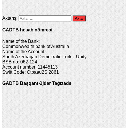
Axtarış:
GADTB hesab nömrəsi:
Name of the Bank:
Commonwealth bank of Australia
Name of the Account:
South Azerbaijan Democratic Turkic Unity
BSB no: 062-124
Account number: 11445113
Swift Code: Ctbaau2S 2861
GADTB Başqanı Əjdər Tağızadə