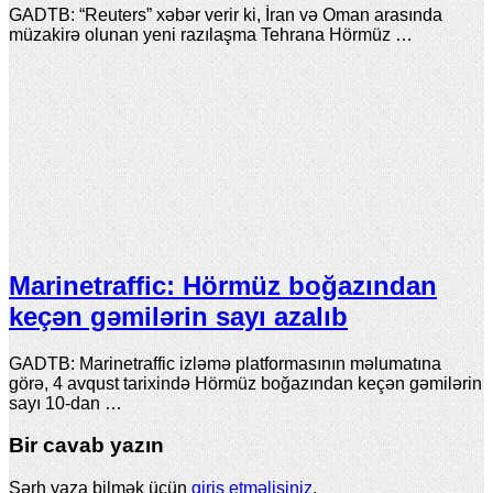
GADTB: “Reuters” xəbər verir ki, İran və Oman arasında
müzakirə olunan yeni razılaşma Tehrana Hörmüz …
Marinetraffic: Hörmüz boğazından
keçən gəmilərin sayı azalıb
GADTB: Marinetraffic izləmə platformasının məlumatına
görə, 4 avqust tarixində Hörmüz boğazından keçən gəmilərin
sayı 10-dan …
Bir cavab yazın
Şərh yaza bilmək üçün
giriş etməlisiniz
.