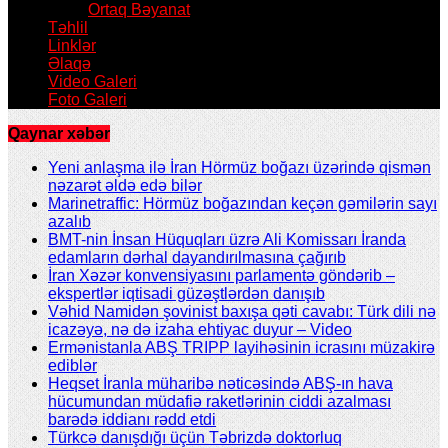
Ortaq Bəyanat
Təhlil
Linklər
Əlaqə
Video Galeri
Foto Galeri
Qaynar xəbər
Yeni anlaşma ilə İran Hörmüz boğazı üzərində qismən
nəzarət əldə edə bilər
Marinetraffic: Hörmüz boğazından keçən gəmilərin sayı
azalıb
BMT-nin İnsan Hüquqları üzrə Ali Komissarı İranda
edamların dərhal dayandırılmasına çağırıb
İran Xəzər konvensiyasını parlamentə göndərib –
ekspertlər iqtisadi güzəştlərdən danışıb
Vəhid Namidən şovinist baxışa qəti cavabı: Türk dili nə
icazəyə, nə də izaha ehtiyac duyur – Video
Ermənistanla ABŞ TRIPP layihəsinin icrasını müzakirə
ediblər
Heqset İranla müharibə nəticəsində ABŞ-ın hava
hücumundan müdafiə raketlərinin ciddi azalması
barədə iddianı rədd etdi
Türkcə danışdığı üçün Təbrizdə doktorluq