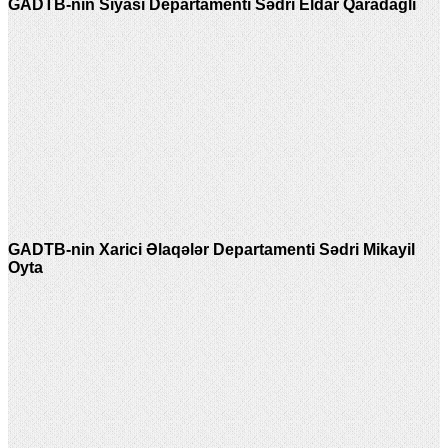
GADTB-nin Siyasi Departamenti Sədri Eldar Qaradağlı
GADTB-nin Xarici Əlaqələr Departamenti Sədri Mikayil
Oyta