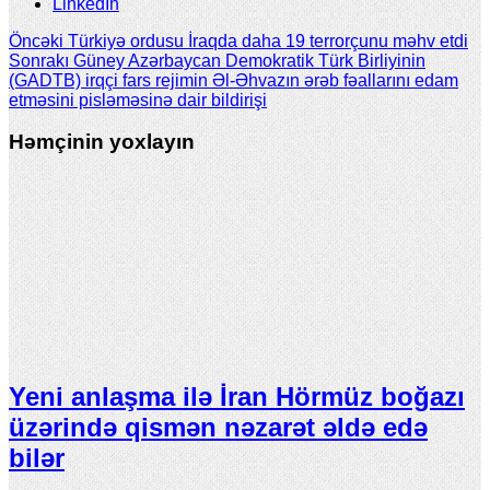
LinkedIn
Öncəki
Türkiyə ordusu İraqda daha 19 terrorçunu məhv etdi
Sonrakı
Güney Azərbaycan Demokratik Türk Birliyinin
(GADTB) irqçi fars rejimin Əl-Əhvazın ərəb fəallarını edam
etməsini pisləməsinə dair bildirişi
Həmçinin yoxlayın
Yeni anlaşma ilə İran Hörmüz boğazı
üzərində qismən nəzarət əldə edə
bilər