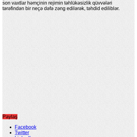
son vaxtlar həmçinin rejimin təhlükəsizlik qüvvələri
tərəfindən bir neçə dəfə zəng edilərək, təhdid ediliblər.
Paylaş
Facebook
Twitter