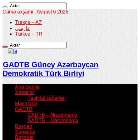
Cümə axşamı , Avqust 6 2026
Türkçə – AZ
فارسی
Türkce – TR
GADTB Güney Azərbaycan
Demokratik Türk Birliyi
Ana Səhifə
Xəbərlər
Təşkilat xəbərləri
Məqalələr
GADTB
GADTB – Nizamnamə
GADTB – Məramnamə
Başqan
Sənədlər
Bəyanat