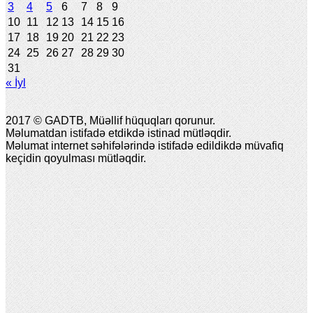
3
4
5
6
7
8
9
10
11
12
13
14
15
16
17
18
19
20
21
22
23
24
25
26
27
28
29
30
31
« İyl
2017 © GADTB, Müəllif hüquqları qorunur.
Məlumatdan istifadə etdikdə istinad mütləqdir.
Məlumat internet səhifələrində istifadə edildikdə müvafiq
keçidin qoyulması mütləqdir.