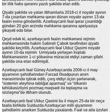
bir illik həbs qərarını yazılı şəkildə elan edib.
Qiyabi şəkildə və yalan ittihamlarla 2018-ci il noyabr ayının
7-də çıxarılan məhkəmə qərarı dünən noyabr ayının 13-də
fəalın evinə göndərilib. Azərbaycanlı fəal qərar çıxarıldığı
gündən 20 gün ərzində məhkəmə qərarına apelyasiya
şikayəti edə bilər.
Qeyd edək ki, azərbaycanlı fəalın məhkəməsi rejimin
məhkəməsində hakim Səbirəli Çabok tərəfindən qiyabi
şəkildə keçirilib. Azərbaycanlı fəal Ulduz Qasimi noyabr
ayının 10-da rejimin Urmiyada yerləşən İnqilab
Məhkəməsinin 1-ci şöbəsinə müraciət etdiyi zaman şifahi
şəkildə ona elan edilmişdi.
Azərbaycanlı fəal Güney Azərbaycanda 2006-cı il may
qiyamının şəhidlərindən Fərzad Əsədpurun anım
mərasimində iştirak edib, çıxış etdiyi üçün şərlənərək,
“sistemin əleyhinə təbliğat aparmaq” və “ölkənin
təhlükəsizliyini pozmaq məqsədi ilə toplaşma və
sözləşmə”də ittiham olunub.
Azərbaycanlı fəal Ulduz Qasimi bu il mayın 25-də bir neçə
fəalla birlikdə Sulduzda Azərbaycan milli qiyamının
şəhidlərini anarkən Sulduzda yaxalanıb. Fəal və ailə üzvləri