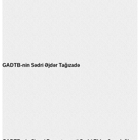
GADTB-nin Sədri Əjdər Tağızadə