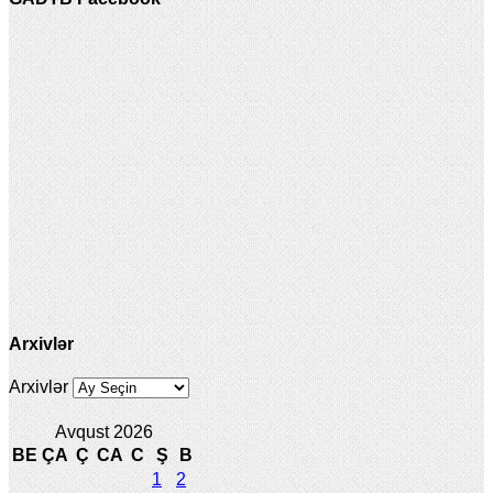
Arxivlər
Arxivlər
Avqust 2026
BE
ÇA
Ç
CA
C
Ş
B
1
2