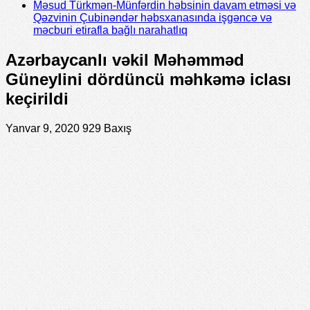
Məsud Türkmən-Münfərdin həbsinin davam etməsi və
Qəzvinin Çubinəndər həbsxanasında işgəncə və
məcburi etirafla bağlı narahatlıq
Azərbaycanlı vəkil Məhəmməd
Güneylini dördüncü məhkəmə iclası
keçirildi
Yanvar 9, 2020
929 Baxış