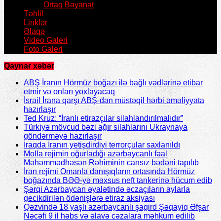
Ortaq Bəyanat
Təhlil
Linklər
Əlaqə
Video Galeri
Foto Galeri
Qaynar xəbər
ABŞ İranın Hörmüz boğazı ilə bağlı vədlərinə etibar
etmir və onları yoxlayacaq
İsrail İrana qarşı ABŞ-dan müstəqil hərbi əməliyyata
hazırlaşır
Ted Kruz: “İranlı etirazçılar silahlandırılmalıdır”
Türkiyə mövcud bəzi ağır silahlarını Ukraynaya
göndərməyə hazırlaşır
İraqda İranın yetişdirdiyi terrorçular saxlanıldı
Molla rejimin oğurladığı azərbaycanlı fəal
Məhəmmədhəsən Rəhiminin cansız bədəni tapılıb
İran rejimi Omanla danışıqların ortasında Hörmüz
boğazında BƏƏ-yə məxsus neft tankerinə hücum edib
Şərqi Azərbaycan əyalətində əczaçıların aylarla
gecikdirilən ödənişlərə etiraz aksiyası
Qəzvində 18 yaşlı azərbaycanlı şagird Şəqayiq Əfşar
Nəcəfi 9 il həbs və əlavə cəzalara məhkum edilib