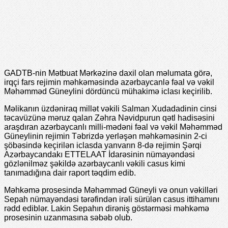
GADTB-nin Mətbuat Mərkəzinə daxil olan məlumata görə,
irqçi fars rejimin məhkəməsində azərbaycanlə fəal və vəkil
Məhəmməd Güneylini dördüncü mühakimə iclası keçirilib.
Məlikanın üzdəniraq millət vəkili Salman Xudadadinin cinsi
təcavüzünə məruz qalan Zəhra Nəvidpurun qətl hadisəsini
araşdıran azərbaycanlı milli-mədəni fəal və vəkil Məhəmməd
Güneylinin rejimin Təbrizdə yerləşən məhkəməsinin 2-ci
şöbəsində keçirilən iclasda yanvarın 8-də rejimin Şərqi
Azərbaycandakı ETTELAAT İdarəsinin nümayəndəsi
gözlənilməz şəkildə azərbaycanlı vəkili casus kimi
tanımadığına dair raport təqdim edib.
Məhkəmə prosesində Məhəmməd Güneyli və onun vəkilləri
Sepah nümayəndəsi tərəfindən irəli sürülən casus ittihamını
rədd ediblər. Lakin Sepahın dirəniş göstərməsi məhkəmə
prosesinin uzanmasına səbəb olub.