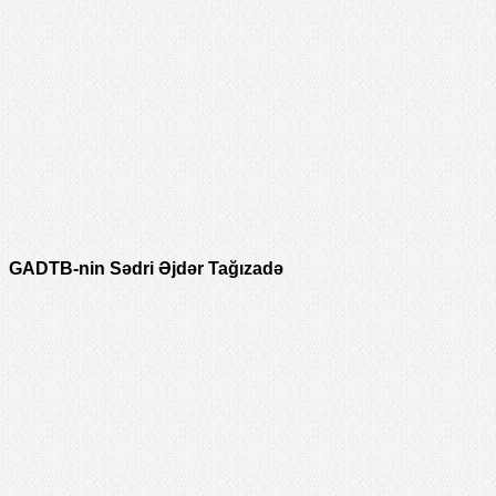
GADTB-nin Sədri Əjdər Tağızadə