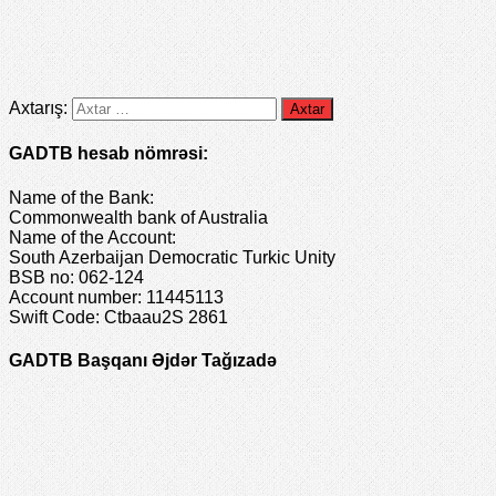
Axtarış:
GADTB hesab nömrəsi:
Name of the Bank:
Commonwealth bank of Australia
Name of the Account:
South Azerbaijan Democratic Turkic Unity
BSB no: 062-124
Account number: 11445113
Swift Code: Ctbaau2S 2861
GADTB Başqanı Əjdər Tağızadə