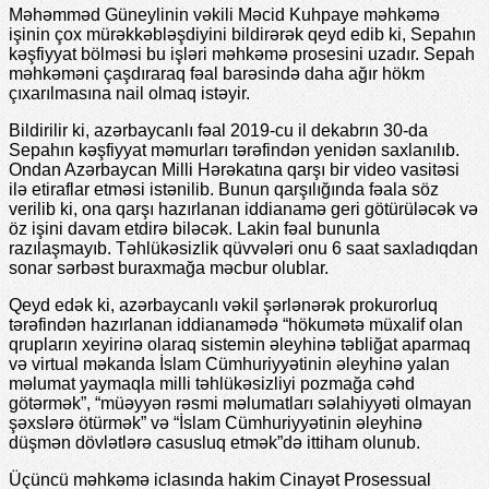
Məhəmməd Güneylinin vəkili Məcid Kuhpaye məhkəmə
işinin çox mürəkkəbləşdiyini bildirərək qeyd edib ki, Sepahın
kəşfiyyat bölməsi bu işləri məhkəmə prosesini uzadır. Sepah
məhkəməni çaşdıraraq fəal barəsində daha ağır hökm
çıxarılmasına nail olmaq istəyir.
Bildirilir ki, azərbaycanlı fəal 2019-cu il dekabrın 30-da
Sepahın kəşfiyyat məmurları tərəfindən yenidən saxlanılıb.
Ondan Azərbaycan Milli Hərəkatına qarşı bir video vasitəsi
ilə etiraflar etməsi istənilib. Bunun qarşılığında fəala söz
verilib ki, ona qarşı hazırlanan iddianamə geri götürüləcək və
öz işini davam etdirə biləcək. Lakin fəal bununla
razılaşmayıb. Təhlükəsizlik qüvvələri onu 6 saat saxladıqdan
sonar sərbəst buraxmağa məcbur olublar.
Qeyd edək ki, azərbaycanlı vəkil şərlənərək prokurorluq
tərəfindən hazırlanan iddianamədə “hökumətə müxalif olan
qrupların xeyirinə olaraq sistemin əleyhinə təbliğat aparmaq
və virtual məkanda İslam Cümhuriyyətinin əleyhinə yalan
məlumat yaymaqla milli təhlükəsizliyi pozmağa cəhd
götərmək”, “müəyyən rəsmi məlumatları səlahiyyəti olmayan
şəxslərə ötürmək” və “İslam Cümhuriyyətinin əleyhinə
düşmən dövlətlərə casusluq etmək”də ittiham olunub.
Üçüncü məhkəmə iclasında hakim Cinayət Prosessual