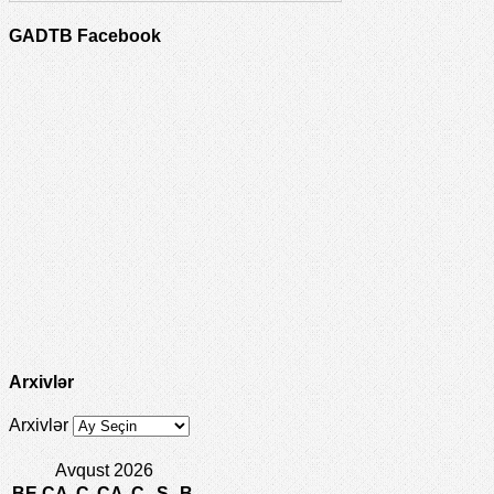
GADTB Facebook
Arxivlər
Arxivlər
Avqust 2026
BE
ÇA
Ç
CA
C
Ş
B