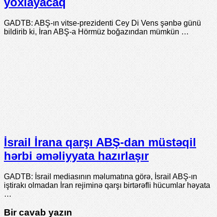
yoxlayacaq
GADTB: ABŞ-ın vitse-prezidenti Cey Di Vens şənbə günü
bildirib ki, İran ABŞ-a Hörmüz boğazından mümkün …
İsrail İrana qarşı ABŞ-dan müstəqil
hərbi əməliyyata hazırlaşır
GADTB: İsrail mediasının məlumatına görə, İsrail ABŞ-ın
iştirakı olmadan İran rejiminə qarşı birtərəfli hücumlar həyata
…
Bir cavab yazın