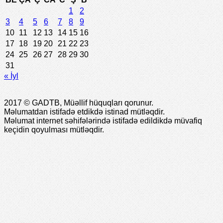
1
2
3
4
5
6
7
8
9
10
11
12
13
14
15
16
17
18
19
20
21
22
23
24
25
26
27
28
29
30
31
« İyl
2017 © GADTB, Müəllif hüquqları qorunur.
Məlumatdan istifadə etdikdə istinad mütləqdir.
Məlumat internet səhifələrində istifadə edildikdə müvafiq
keçidin qoyulması mütləqdir.