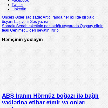
Facebook
Twitter
LinkedIn
Öncəki
Əjdər Tağızadə: Artıq İranda hər iki ildə bir xalq
üsyanı baş verir-Səs yazısı
Sonrakı
Sepah raketinin partlatdığı təyyarədə Qaşqay elinin
fəalı Qənimət Əjdəri həyatını itirib
Həmçinin yoxlayın
ABŞ İranın Hörmüz boğazı ilə bağlı
vədlərinə etibar etmir və onları