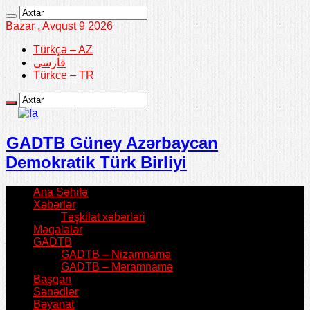
Bazar , Avqust 9 2026
Türkçə – AZ
فارسی
Türkce – TR
GADTB Güney Azərbaycan
Demokratik Türk Birliyi
Ana Səhifə
Xəbərlər
Təşkilat xəbərləri
Məqalələr
GADTB
GADTB – Nizamnamə
GADTB – Məramnamə
Başqan
Sənədlər
Bəyanat