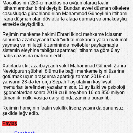
Məcəlləsinin 280-cı maddəsinə uyğun olaraq fəalın
ittihamlarından birini dəyişib. Bundan əvvəl düşmən ölkələrə
casusluqda günahlandırılan Məhəmməd Güneylinin ittihamı
İrana düşmən olan dövlətlərlə əlaqə qurmaq və əməkdaşlıq
etməklə dəyişdirilib.
Rejimin məhkəmə hakimi Ehrari ikinci məhkəmə iclasının
sonunda azərbaycanlı fəalı “virtual məkanda yalan məlumat
yaymaq və millətçilik zəminində mətləblər paylaşmaqla
sistemin əleyhinə təbliğat aparmaq” ittihamına görə 6 ay
həbs cəzasına məhkum edib.
Xatırladak ki, azərbaycanlı vəkil Məhəmməd Güneyli Zəhra
Nəvidpurun şübhəli ölümü ilə bağlı məhkəmə işini üzərinə
götürmək üçün araşdırma apardığı zaman 2019-cu il
yanvarın 23-də terrorçu Sepah Təşkilatının kəşfiyyat
məmurları tərəfindən yaxalanmışdır. 11 ay fiziki və psixoloji
işgəncələrdən sonra 2019-cu il noyabrın 16-da 850 milyon
tümənlik mülki vəsiqə qarşılığında zaminə buraxılıb.
Rejimin həmçinin fəalın vəkillik lisenziyasını da qanunsuz
şəkildə ləğv edib.
Paylaş