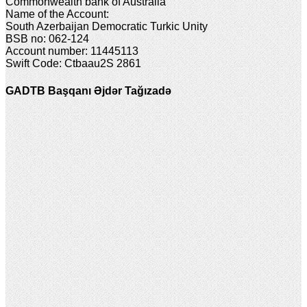
Commonwealth bank of Australia
Name of the Account:
South Azerbaijan Democratic Turkic Unity
BSB no: 062-124
Account number: 11445113
Swift Code: Ctbaau2S 2861
GADTB Başqanı Əjdər Tağızadə