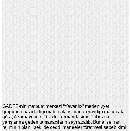
GADTB-nin mətbuat mərkəzi “Yavanlıx” mədəniyyət
qrupunun hazırladığı məlumata istinadən yaydığı məlumata
görə, Azərbaycanın Tirəxtur komandasının Təbrizdə
yarışlarına gedən tamaşaçıların sayı azalıb. Buna isə İran
rejiminin planlı şəkildə cəddi maneələr törətməsi səbəb kimi