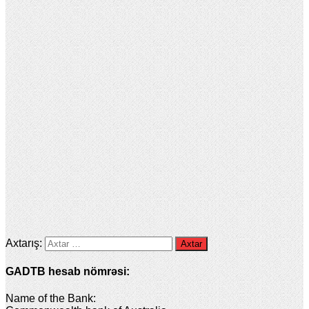
Axtarış:
GADTB hesab nömrəsi:
Name of the Bank: