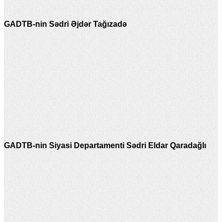
GADTB-nin Sədri Əjdər Tağızadə
GADTB-nin Siyasi Departamenti Sədri Eldar Qaradağlı