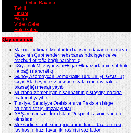
Ortaq Bəyanat
Təhlil
Linklər
Əlaqə
Video Galeri
Foto Galeri
Qaynar xəbər
Məsud Türkmən-Münfərdin həbsinin davam etməsi və
Qəzvinin Çubinəndər həbsxanasında işgəncə və
məcburi etirafla bağlı narahatlıq
«Siyamək Mirzəyi» və «Əsgər Əkbərzadə»nin səhhəti
ilə bağlı narahatlıq
Güney Azərbaycan Demokratik Türk Birliyi (GADTB)
sayın Ata beyin əziz anasının vəfatı münasibəti ilə
başsağlığı mesajı yayıb
Müctəba Xameneyinin səhhətinin pisləşdiyi barədə
məlumat yayılıb
Türkiyə, Səudiyyə Ərəbistanı və Pakistan birgə
müdafiə sazişi imzalayıblar
ABŞ-ın məqsədi İran İslam Respublikasının süqutu
olmalıdır
Mossadın silahlı kürd qruplarının İrana daxil olması
layihəsini hazırlayan iki rəsmisi vəzifədən