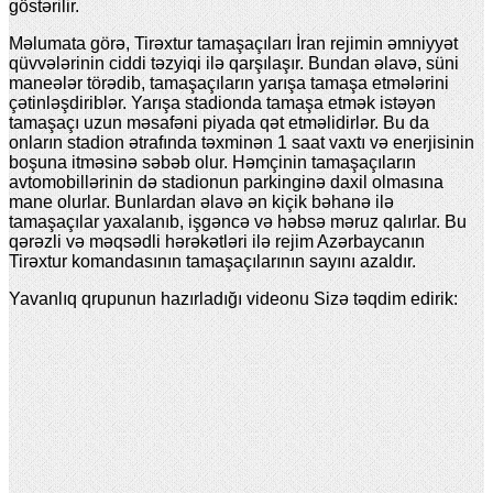
göstərilir.
Məlumata görə, Tirəxtur tamaşaçıları İran rejimin əmniyyət
qüvvələrinin ciddi təzyiqi ilə qarşılaşır. Bundan əlavə, süni
maneələr törədib, tamaşaçıların yarışa tamaşa etmələrini
çətinləşdiriblər. Yarışa stadionda tamaşa etmək istəyən
tamaşaçı uzun məsafəni piyada qət etməlidirlər. Bu da
onların stadion ətrafında təxminən 1 saat vaxtı və enerjisinin
boşuna itməsinə səbəb olur. Həmçinin tamaşaçıların
avtomobillərinin də stadionun parkinginə daxil olmasına
mane olurlar. Bunlardan əlavə ən kiçik bəhanə ilə
tamaşaçılar yaxalanıb, işgəncə və həbsə məruz qalırlar. Bu
qərəzli və məqsədli hərəkətləri ilə rejim Azərbaycanın
Tirəxtur komandasının tamaşaçılarının sayını azaldır.
Yavanlıq qrupunun hazırladığı videonu Sizə təqdim edirik: