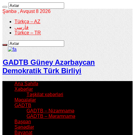
Şənbə , Avqust 8 2026
Türkçə – AZ
فارسی
Türkce – TR
GADTB Güney Azərbaycan
Demokratik Türk Birliyi
Ana Səhifə
Xəbərlər
Təşkilat xəbərləri
Məqalələr
GADTB
GADTB – Nizamnamə
GADTB – Məramnamə
Başqan
Sənədlər
Bəyanat