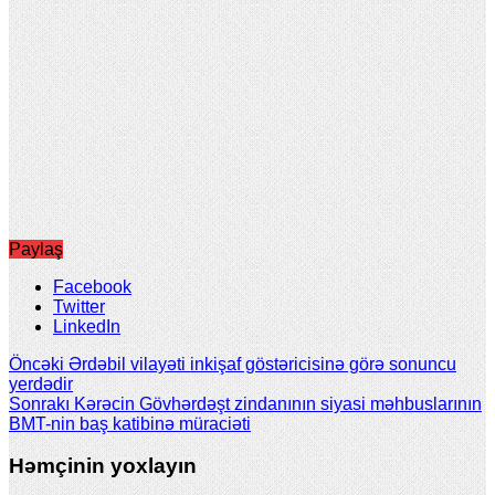
Paylaş
Facebook
Twitter
LinkedIn
Öncəki
Ərdəbil vilayəti inkişaf göstəricisinə görə sonuncu
yerdədir
Sonrakı
Kərəcin Gövhərdəşt zindanının siyasi məhbuslarının
BMT-nin baş katibinə müraciəti
Həmçinin yoxlayın