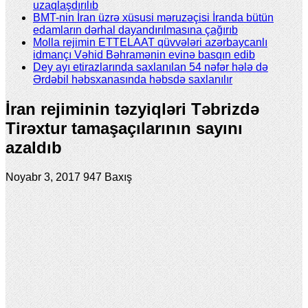
uzaqlaşdırılıb
BMT-nin İran üzrə xüsusi məruzəçisi İranda bütün
edamların dərhal dayandırılmasına çağırıb
Molla rejimin ETTELAAT qüvvələri azərbaycanlı
idmançı Vəhid Bəhramənin evinə basqın edib
Dey ayı etirazlarında saxlanılan 54 nəfər hələ də
Ərdəbil həbsxanasında həbsdə saxlanılır
İran rejiminin təzyiqləri Təbrizdə
Tirəxtur tamaşaçılarının sayını
azaldıb
Noyabr 3, 2017
947 Baxış