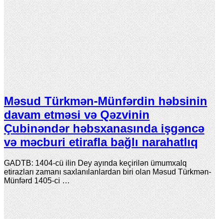
Məsud Türkmən-Münfərdin həbsinin
davam etməsi və Qəzvinin
Çubinəndər həbsxanasında işgəncə
və məcburi etirafla bağlı narahatlıq
GADTB: 1404-cü ilin Dey ayında keçirilən ümumxalq
etirazları zamanı saxlanılanlardan biri olan Məsud Türkmən-
Münfərd 1405-ci …