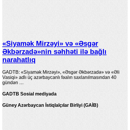
«Siyamək Mirzəyi» və «Əsgər
Əkbərzadə»nin səhhəti ilə bağlı
narahatlıq
GADTB: «Siyamək Mirzəyi», «Əsgər Əkbərzadə» və «Əli
Vasiqi» adlı üç azərbaycanlı fəalın saxlanılmasından 40
gündən …
GADTB Sosial mediyada
Güney Azərbaycan İstiqlalçılar Birliyi (GAİB)