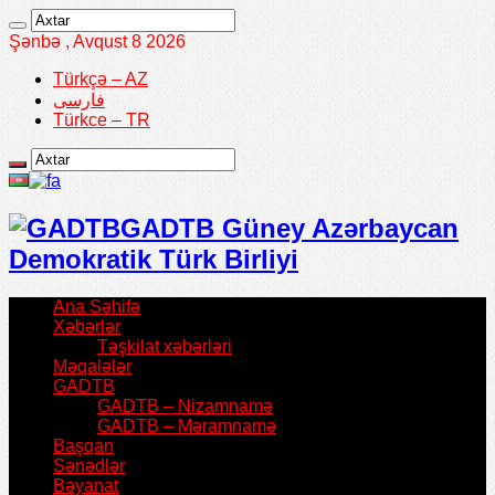
Şənbə , Avqust 8 2026
Türkçə – AZ
فارسی
Türkce – TR
GADTB Güney Azərbaycan
Demokratik Türk Birliyi
Ana Səhifə
Xəbərlər
Təşkilat xəbərləri
Məqalələr
GADTB
GADTB – Nizamnamə
GADTB – Məramnamə
Başqan
Sənədlər
Bəyanat