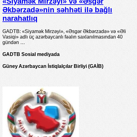
«Siyamək Mirzəyi» və «Əsgər
Əkbərzadə»nin səhhəti ilə bağlı
narahatlıq
GADTB: «Siyamək Mirzəyi», «Əsgər Əkbərzadə» və «Əli
Vasiqi» adlı üç azərbaycanlı fəalın saxlanılmasından 40
gündən …
GADTB Sosial mediyada
Güney Azərbaycan İstiqlalçılar Birliyi (GAİB)