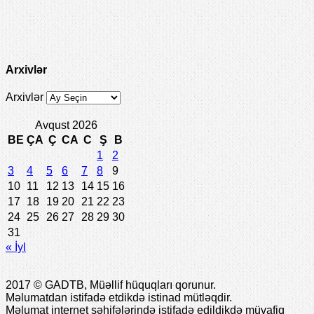
Arxivlər
Arxivlər
Avqust 2026
BE
ÇA
Ç
CA
C
Ş
B
1
2
3
4
5
6
7
8
9
10
11
12
13
14
15
16
17
18
19
20
21
22
23
24
25
26
27
28
29
30
31
« İyl
2017 © GADTB, Müəllif hüquqları qorunur.
Məlumatdan istifadə etdikdə istinad mütləqdir.
Məlumat internet səhifələrində istifadə edildikdə müvafiq