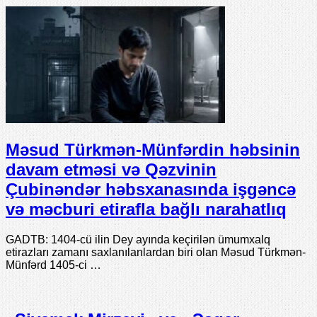
Məsud Türkmən-Münfərdin həbsinin
davam etməsi və Qəzvinin
Çubinəndər həbsxanasında işgəncə
və məcburi etirafla bağlı narahatlıq
GADTB: 1404-cü ilin Dey ayında keçirilən ümumxalq
etirazları zamanı saxlanılanlardan biri olan Məsud Türkmən-
Münfərd 1405-ci …