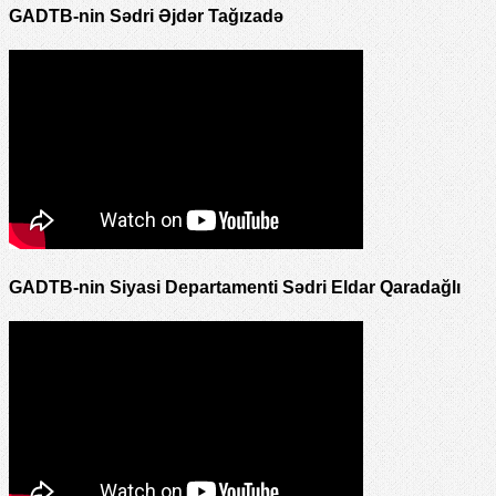
GADTB-nin Sədri Əjdər Tağızadə
GADTB-nin Siyasi Departamenti Sədri Eldar Qaradağlı