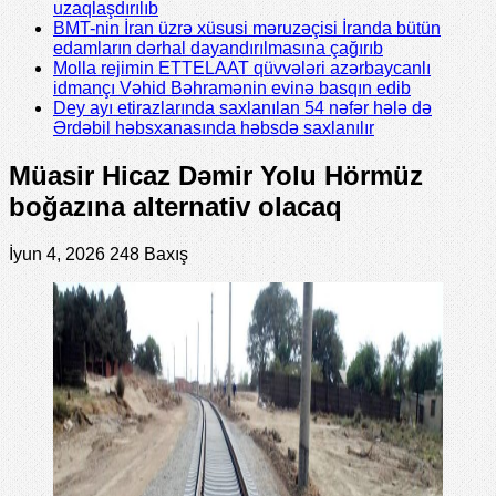
uzaqlaşdırılıb
BMT-nin İran üzrə xüsusi məruzəçisi İranda bütün
edamların dərhal dayandırılmasına çağırıb
Molla rejimin ETTELAAT qüvvələri azərbaycanlı
idmançı Vəhid Bəhramənin evinə basqın edib
Dey ayı etirazlarında saxlanılan 54 nəfər hələ də
Ərdəbil həbsxanasında həbsdə saxlanılır
Müasir Hicaz Dəmir Yolu Hörmüz
boğazına alternativ olacaq
İyun 4, 2026
248 Baxış