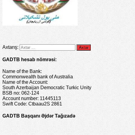
Axtarış:
GADTB hesab nömrəsi:
Name of the Bank:
Commonwealth bank of Australia
Name of the Account:
South Azerbaijan Democratic Turkic Unity
BSB no: 062-124
Account number: 11445113
Swift Code: Ctbaau2S 2861
GADTB Başqanı Əjdər Tağızadə