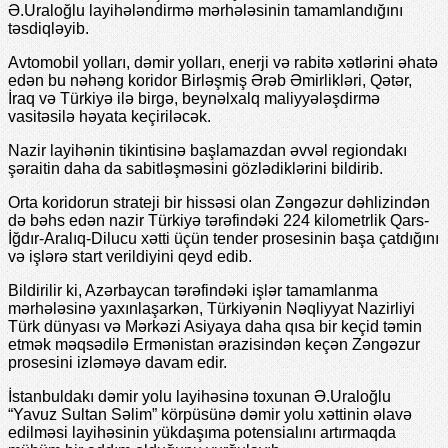
Ə.Uraloğlu layihələndirmə mərhələsinin tamamlandığını
təsdiqləyib.
Avtomobil yolları, dəmir yolları, enerji və rabitə xətlərini əhatə
edən bu nəhəng koridor Birləşmiş Ərəb Əmirlikləri, Qətər,
İraq və Türkiyə ilə birgə, beynəlxalq maliyyələşdirmə
vasitəsilə həyata keçiriləcək.
Nazir layihənin tikintisinə başlamazdan əvvəl regiondakı
şəraitin daha da sabitləşməsini gözlədiklərini bildirib.
Orta koridorun strateji bir hissəsi olan Zəngəzur dəhlizindən
də bəhs edən nazir Türkiyə tərəfindəki 224 kilometrlik Qars-
İğdır-Aralıq-Dilucu xətti üçün tender prosesinin başa çatdığını
və işlərə start verildiyini qeyd edib.
Bildirilir ki, Azərbaycan tərəfindəki işlər tamamlanma
mərhələsinə yaxınlaşarkən, Türkiyənin Nəqliyyat Nazirliyi
Türk dünyası və Mərkəzi Asiyaya daha qısa bir keçid təmin
etmək məqsədilə Ermənistan ərazisindən keçən Zəngəzur
prosesini izləməyə davam edir.
İstanbuldakı dəmir yolu layihəsinə toxunan Ə.Uraloğlu
“Yavuz Sultan Səlim” körpüsünə dəmir yolu xəttinin əlavə
edilməsi layihəsinin yükdaşıma potensialını artırmaqda