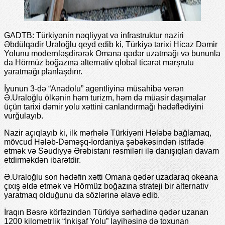
GADTB: Türkiyənin nəqliyyat və infrastruktur naziri
Əbdülqadir Uraloğlu qeyd edib ki, Türkiyə tarixi Hicaz Dəmir
Yolunu modernləşdirərək Omana qədər uzatmağı və bununla
da Hörmüz boğazına alternativ qlobal ticarət marşrutu
yaratmağı planlaşdırır.
İyunun 3-də “Anadolu” agentliyinə müsahibə verən
Ə.Uraloğlu ölkənin həm turizm, həm də müasir daşımalar
üçün tarixi dəmir yolu xəttini canlandırmağı hədəflədiyini
vurğulayıb.
Nazir açıqlayıb ki, ilk mərhələ Türkiyəni Hələbə bağlamaq,
mövcud Hələb-Dəməşq-İordaniya şəbəkəsindən istifadə
etmək və Səudiyyə Ərəbistanı rəsmiləri ilə danışıqları davam
etdirməkdən ibarətdir.
Ə.Uraloğlu son hədəfin xətti Omana qədər uzadaraq okeana
çıxış əldə etmək və Hörmüz boğazına strateji bir alternativ
yaratmaq olduğunu da sözlərinə əlavə edib.
İraqın Bəsrə körfəzindən Türkiyə sərhədinə qədər uzanan
1200 kilometrlik “İnkişaf Yolu” layihəsinə də toxunan