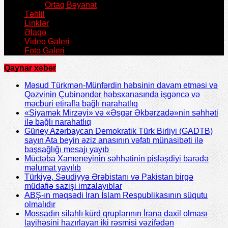
Ortaq Bəyanat
Təhlil
Linklər
Əlaqə
Video Galeri
Foto Galeri
Qaynar xəbər
Məsud Türkmən-Münfərdin həbsinin davam etməsi və
Qəzvinin Çubinəndər həbsxanasında işgəncə və
məcburi etirafla bağlı narahatlıq
«Siyamək Mirzəyi» və «Əsgər Əkbərzadə»nin səhhəti
ilə bağlı narahatlıq
Güney Azərbaycan Demokratik Türk Birliyi (GADTB)
sayın Ata beyin əziz anasının vəfatı münasibəti ilə
başsağlığı mesajı yayıb
Müctəba Xameneyinin səhhətinin pisləşdiyi barədə
məlumat yayılıb
Türkiyə, Səudiyyə Ərəbistanı və Pakistan birgə
müdafiə sazişi imzalayıblar
ABŞ-ın məqsədi İran İslam Respublikasının süqutu
olmalıdır
Mossadın silahlı kürd qruplarının İrana daxil olması
layihəsini hazırlayan iki rəsmisi vəzifədən