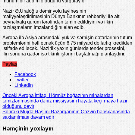
mühüm bir addım olduğunu vurğulayıb.
Nazir Ə.Uraloğlu dəmir yolu layihəsinin
maliyyələşdirilməsinin Dünya Bankının rəhbərliyi ilə altı
beynəlxalq qurum tərəfindən təmin edildiyini və ilkin
razılaşmaların imzalandığını elan edib.
Avropa ilə Asiya arasındakı yük və sərnişin qatarlarının tutum
problemlərini həll etmək üçün 6,75 milyard dollarlıq kreditdən
istifadə ediləcək. Nazirlik yaxın günlərdə tender prosesini,
ilin sonuna qədər isə tikinti işlərini başlatmağı planlaşdırır.
Paylaş
Facebook
Twitter
LinkedIn
Öncəki
Avropa İttifaqı Hörmüz boğazının minalardan
təmizlənməsində dəniz missiyasını həyata keçirməyə hazır
olduğunu deyir
Sonrakı
Mujdə Haşimi Bazərqaninin Qəzvin həbsxanasında
saxlanılması davam edir
Həmçinin yoxlayın