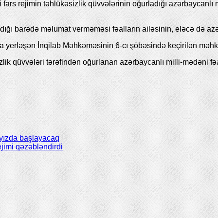
rs rejimin təhlükəsizlik qüvvələrinin oğurladığı azərbaycanlı mi
dığı barədə məlumat verməməsi fəalların ailəsinin, eləcə də azə
da yerləşən İnqilab Məhkəməsinin 6-cı şöbəsində keçirilən məhk
zlik qüvvələri tərəfindən oğurlanan azərbaycanlı milli-mədəni f
payızda başlayacaq
ejimi qəzəbləndirdi