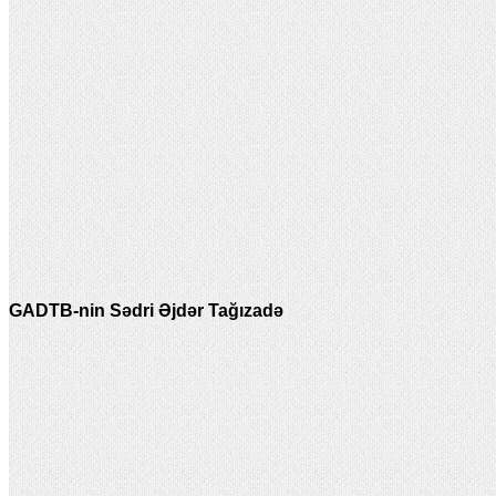
GADTB-nin Sədri Əjdər Tağızadə