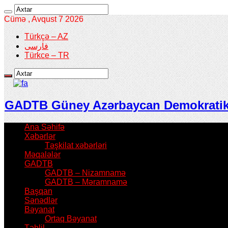
Cümə , Avqust 7 2026
Türkçə – AZ
فارسی
Türkce – TR
GADTB Güney Azərbaycan Demokratik T
Ana Səhifə
Xəbərlər
Təşkilat xəbərləri
Məqalələr
GADTB
GADTB – Nizamnamə
GADTB – Məramnamə
Başqan
Sənədlər
Bəyanat
Ortaq Bəyanat
Təhlil