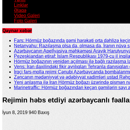
Linklər
Əlaqə
Video Galeri
Foto Galeri
Qaynar xəbər
Fars: Hörmüz boğazında gəmi hərəkəti orta dəhlizə keçir
Netanyahu: Razılaşma olsa da, olmasa da, İranın nüvə 
Azərbaycanın Apellyasiya məhkəməsi Arayik Harutyunya
Pezeşkiandan etiraf: İslam Respublikası 1979-cu il inqil
Hörmüz boğazının yenidən açılması ilə bağlı razılaşma l
Vens: İran daxilindəki fikir ayrılıqları Tehranla danışıqları 
İrqçi fars-molla rejimi Cənubi Azərbaycanda bombalanmı
Zəncanın mədəniyyət və ədəbiyyat xadimləri ustad Rəhgü
Yeni anlaşma ilə İran Hörmüz boğazı üzərində qismən nə
Marinetraffic: Hörmüz boğazından keçən gəmilərin sayı a
Rejimin həbs etdiyi azərbaycanlı fəalla
İyun 8, 2019
940 Baxış