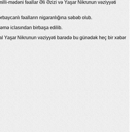
lli-mədəni fəallar Əli Əzizi və Yaşar Nikrunun vəziyyəti
rbaycanlı fəalların nigaranlığına səbəb olub.
əmə iclasından birbaşa edilib.
əal Yaşar Nikrunun vəziyyəti barədə bu günədək heç bir xəbər