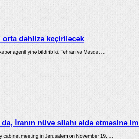
orta dəhlizə keçiriləcək
xəbər agentliyinə bildirib ki, Tehran və Məsqət …
da, İranın nüvə silahı əldə etməsinə i
ly cabinet meeting in Jerusalem on November 19, …