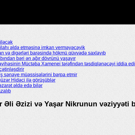
iləcək
silahı əldə etməsinə imkan verməyəcəyik
n və digərləri barəsində hökmü qüvvədə saxlayıb
abından bəri ən ağır dövrünü yaşayır
ayihəsinin Müctəba Xamenei tərəfindən təsdiqlənəcəyi iddia edil
çətinləşdirir
ş sənaye müəssisələrini bərpa etmir
zər Hidəci ilə görüşüblər
zarət əldə edə bilər
zalıb
r Əli Əzizi və Yaşar Nikrunun vəziyyəti