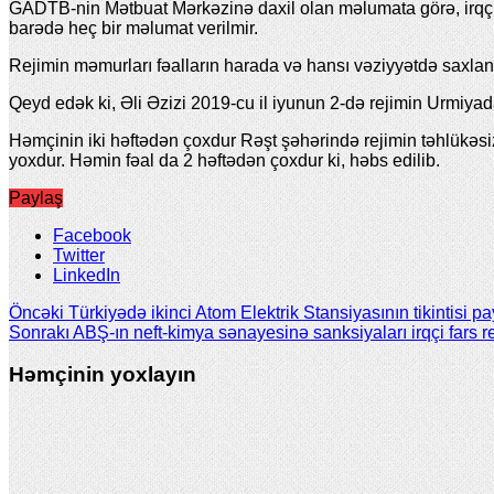
GADTB-nin Mətbuat Mərkəzinə daxil olan məlumata görə, irqçi fa
barədə heç bir məlumat verilmir.
Rejimin məmurları fəalların harada və hansı vəziyyətdə saxlan
Qeyd edək ki, Əli Əzizi 2019-cu il iyunun 2-də rejimin Urmiya
Həmçinin iki həftədən çoxdur Rəşt şəhərində rejimin təhlükəsi
yoxdur. Həmin fəal da 2 həftədən çoxdur ki, həbs edilib.
Paylaş
Facebook
Twitter
LinkedIn
Öncəki
Türkiyədə ikinci Atom Elektrik Stansiyasının tikintisi 
Sonrakı
ABŞ-ın neft-kimya sənayesinə sanksiyaları irqçi fars r
Həmçinin yoxlayın