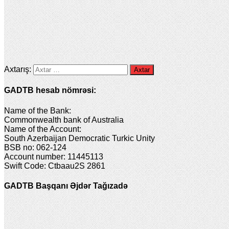
Axtarış:
GADTB hesab nömrəsi:
Name of the Bank:
Commonwealth bank of Australia
Name of the Account:
South Azerbaijan Democratic Turkic Unity
BSB no: 062-124
Account number: 11445113
Swift Code: Ctbaau2S 2861
GADTB Başqanı Əjdər Tağızadə