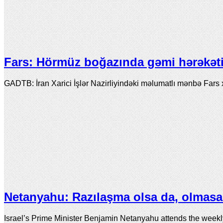
Fars: Hörmüz boğazında gəmi hərəkəti 
GADTB: İran Xarici İşlər Nazirliyindəki məlumatlı mənbə Fars 
Netanyahu: Razılaşma olsa da, olmasa 
Israel’s Prime Minister Benjamin Netanyahu attends the week