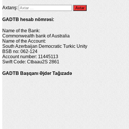
Axtarış:
GADTB hesab nömrəsi:
Name of the Bank:
Commonwealth bank of Australia
Name of the Account:
South Azerbaijan Democratic Turkic Unity
BSB no: 062-124
Account number: 11445113
Swift Code: Ctbaau2S 2861
GADTB Başqanı Əjdər Tağızadə