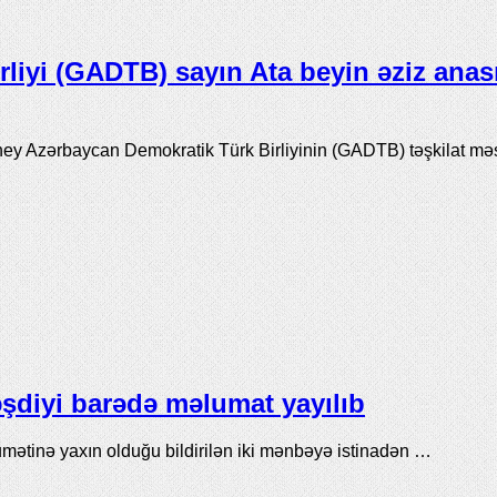
iyi (GADTB) sayın Ata beyin əziz anasın
ey Azərbaycan Demokratik Türk Birliyinin (GADTB) təşkilat m
şdiyi barədə məlumat yayılıb
mətinə yaxın olduğu bildirilən iki mənbəyə istinadən …