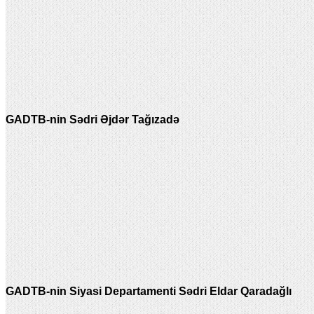
GADTB-nin Sədri Əjdər Tağızadə
GADTB-nin Siyasi Departamenti Sədri Eldar Qaradağlı