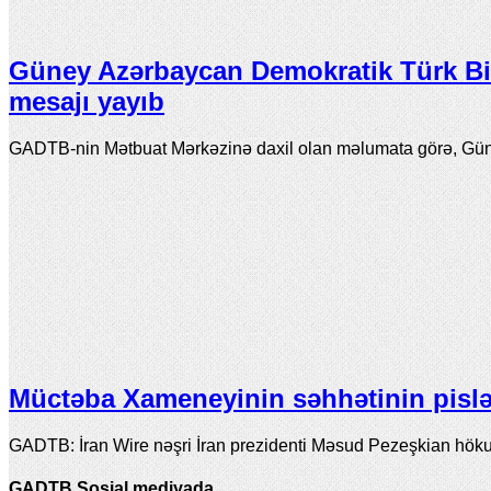
Güney Azərbaycan Demokratik Türk Birl
mesajı yayıb
GADTB-nin Mətbuat Mərkəzinə daxil olan məlumata görə, Gün
Müctəba Xameneyinin səhhətinin pislə
GADTB: İran Wire nəşri İran prezidenti Məsud Pezeşkian höku
GADTB Sosial mediyada