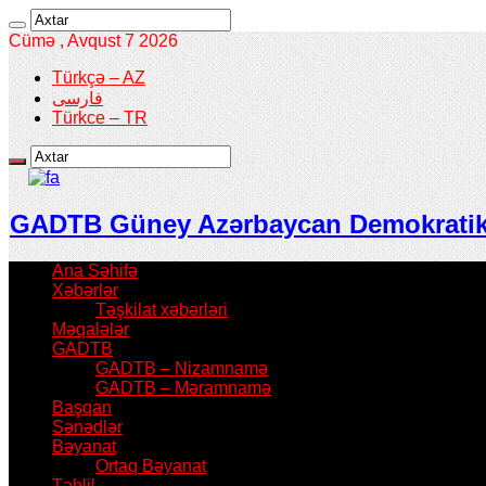
Cümə , Avqust 7 2026
Türkçə – AZ
فارسی
Türkce – TR
GADTB Güney Azərbaycan Demokratik T
Ana Səhifə
Xəbərlər
Təşkilat xəbərləri
Məqalələr
GADTB
GADTB – Nizamnamə
GADTB – Məramnamə
Başqan
Sənədlər
Bəyanat
Ortaq Bəyanat
Təhlil