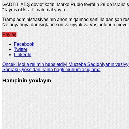
GADTB: ABŞ dövlət katibi Marko Rubio fevralın 28-də İsrailə sə
“Tayms of İsrail” məlumat yayıb.
Tramp administrasiyasının anonim qalmaq şərti ilə danışan rəs
Netanyahuya danışıqların son vəziyyəti və Vaşinqtonun mövqeyi
Paylaş
Facebook
Twitter
LinkedIn
Öncəki
Molla rejimin həbs etdiyi Müctəba Sadiqniyanın vəziyyə
Sonrakı
Qrossidən İranla bağlı mühüm açıqlama
Həmçinin yoxlayın