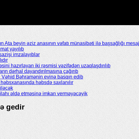
Ata beyin əziz anasının vəfatı münasibəti ilə başsağlığı mesaj
mat yayılıb
azişi imzalayıblar
ıdır
əsini hazırlayan iki rəsmisi vəzifədən uzaqlaşdırılıb
rın dərhal dayandırılmasına çağırıb
ı Vəhid Bəhramənin evinə basqın edib
il həbsxanasında həbsdə saxlanılır
iləcək
silahı əldə etməsinə imkan verməyəcəyik
ə gedir