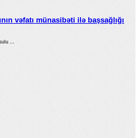
ın vəfatı münasibəti ilə başsağlığı
əsulu …