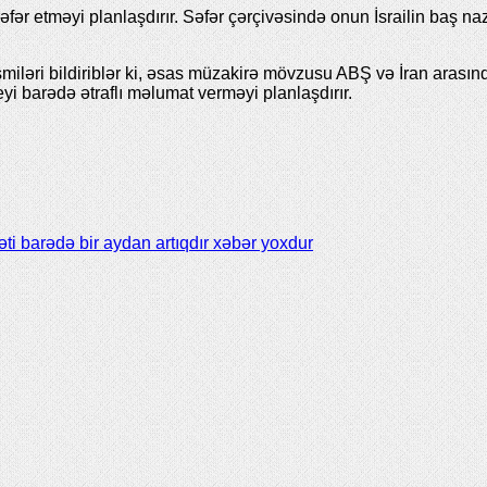
fər etməyi planlaşdırır. Səfər çərçivəsində onun İsrailin baş n
miləri bildiriblər ki, əsas müzakirə mövzusu ABŞ və İran arasınd
 barədə ətraflı məlumat verməyi planlaşdırır.
ti barədə bir aydan artıqdır xəbər yoxdur