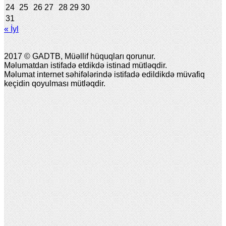
24
25
26
27
28
29
30
31
« İyl
2017 © GADTB, Müəllif hüquqları qorunur.
Məlumatdan istifadə etdikdə istinad mütləqdir.
Məlumat internet səhifələrində istifadə edildikdə müvafiq
keçidin qoyulması mütləqdir.