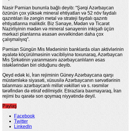
Nasir Pərnian bununla bağlı deyib: “Şərqi Azərbaycan
özünün çox yüksək mineral ehtiyatları və 52 növ faydalı
qazıntıları ilə zəngin metal və strateji faydalı qazıntı
ehtiyatlarına malikdir. Biz Sənaye, Mədən və Ticarət
Nazirliyinin mədən və mineral sənayenin inkişafı üçün
mərkəzi planlarına əsasən əvvəlkindən daha çox
çalışmalıyıq”.
Pərnian Süngün Mis Mədəninin banklarda olan aktivlərinin
əyalətə köçürülməsinin vacibliyinə toxunaraq, Azərbaycan
Mis Şirkətinin yaranmasını azərbaycanlıların əsas
istəklərindən biri olduğunu deyib.
Qeyd edək ki, İran rejiminin Güney Azərbaycana qarşı
müstəmləkə siyasəti, xüsusilə Azərbaycanın sərvətlərinin
talanması azərbaycanlı millət vəkilləri və s. rəsmilər
tərəfindən də etiraf edilmişdir. Etirazlara baxmayaraq, İran
rejimi bu qarətə son qoymaq niyyətində deyil.
Paylaş
Facebook
Twitter
LinkedIn