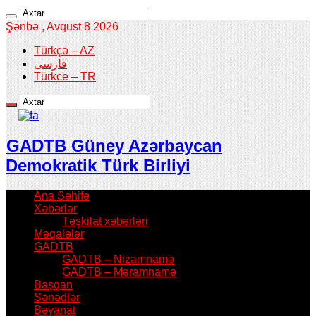
Şənbə , Avqust 8 2026
Türkçə – AZ
فارسی
Türkce – TR
GADTB Güney Azərbaycan
Demokratik Türk Birliyi
Ana Səhifə
Xəbərlər
Təşkilat xəbərləri
Məqalələr
GADTB
GADTB – Nizamnamə
GADTB – Məramnamə
Başqan
Sənədlər
Bəyanat