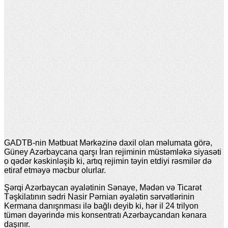
GADTB-nin Mətbuat Mərkəzinə daxil olan məlumata görə,
Güney Azərbaycana qarşı İran rejiminin müstəmləkə siyasəti
o qədər kəskinləşib ki, artıq rejimin təyin etdiyi rəsmilər də
etiraf etməyə məcbur olurlar.
Şərqi Azərbaycan əyalətinin Sənaye, Mədən və Ticarət
Təşkilatının sədri Nasir Pərnian əyalətin sərvətlərinin
Kermana danışnması ilə bağlı deyib ki, hər il 24 trilyon
tümən dəyərində mis konsentratı Azərbaycandan kənara
daşınır.