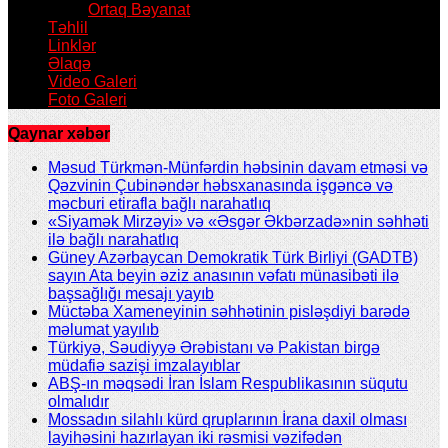
Ortaq Bəyanat
Təhlil
Linklər
Əlaqə
Video Galeri
Foto Galeri
Qaynar xəbər
Məsud Türkmən-Münfərdin həbsinin davam etməsi və
Qəzvinin Çubinəndər həbsxanasında işgəncə və
məcburi etirafla bağlı narahatlıq
«Siyamək Mirzəyi» və «Əsgər Əkbərzadə»nin səhhəti
ilə bağlı narahatlıq
Güney Azərbaycan Demokratik Türk Birliyi (GADTB)
sayın Ata beyin əziz anasının vəfatı münasibəti ilə
başsağlığı mesajı yayıb
Müctəba Xameneyinin səhhətinin pisləşdiyi barədə
məlumat yayılıb
Türkiyə, Səudiyyə Ərəbistanı və Pakistan birgə
müdafiə sazişi imzalayıblar
ABŞ-ın məqsədi İran İslam Respublikasının süqutu
olmalıdır
Mossadın silahlı kürd qruplarının İrana daxil olması
layihəsini hazırlayan iki rəsmisi vəzifədən