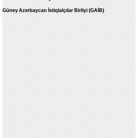
Güney Azərbaycan İstiqlalçılar Birliyi (GAİB)