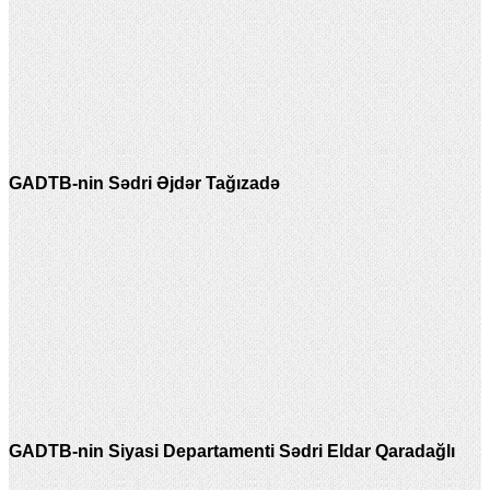
GADTB-nin Sədri Əjdər Tağızadə
GADTB-nin Siyasi Departamenti Sədri Eldar Qaradağlı