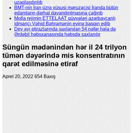
uzaqlaşdırılıb
BMT-nin İran üzrə xüsusi məruzəçisi İranda bütün
edamların dərhal dayandırılmasına çağırıb
Molla rejimin ETTELAAT qüvvələri azərbaycanlı
idmançı Vəhid Bəhramənin evinə basqın edib
Dey ayı etirazlarında saxlanılan 54 nəfər hələ də
Ərdəbil həbsxanasında həbsdə saxlanılır
Süngün mədənindən hər il 24 trilyon
tümən dəyərində mis konsentratının
qarət edilməsinə etiraf
Aprel 20, 2022
654 Baxış