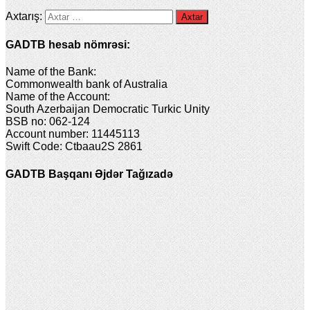
Axtarış:
GADTB hesab nömrəsi:
Name of the Bank:
Commonwealth bank of Australia
Name of the Account:
South Azerbaijan Democratic Turkic Unity
BSB no: 062-124
Account number: 11445113
Swift Code: Ctbaau2S 2861
GADTB Başqanı Əjdər Tağızadə