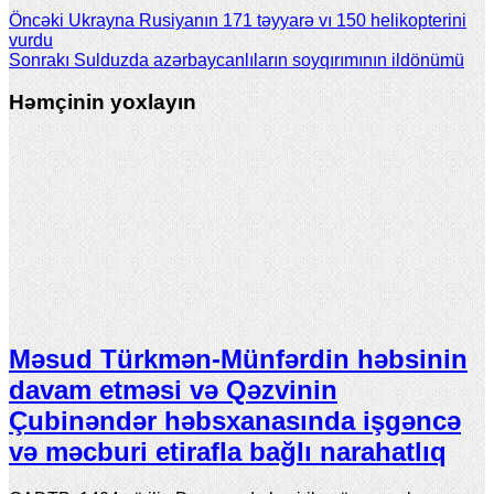
Öncəki
Ukrayna Rusiyanın 171 təyyarə vı 150 helikopterini
vurdu
Sonrakı
Sulduzda azərbaycanlıların soyqırımının ildönümü
Həmçinin yoxlayın
Məsud Türkmən-Münfərdin həbsinin
davam etməsi və Qəzvinin
Çubinəndər həbsxanasında işgəncə
və məcburi etirafla bağlı narahatlıq