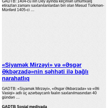
GADTB: 1404-cü ilin Dey ayında keçirilən ümumxalq
etirazları zamanı saxlanılanlardan biri olan Məsud Türkmən-
Münfərd 1405-ci …
«Siyamək Mirzəyi» və «Əsgər
Əkbərzadə»nin səhhəti ilə bağlı
narahatlıq
GADTB: «Siyamək Mirzəyi», «Əsgər Əkbərzadə» və «Əli
Vasiqi» adlı üç azərbaycanlı fəalın saxlanılmasından 40
gündən …
GADTB Sosial mediyada