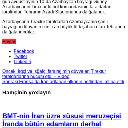
gün avqust ayının 10-da Azərbaycan bayrağı Güney
Azərbaycanın Tirəxtur futbol komandasının tərəfdarları
tərəfindən Tehranın Azadi Stadionunda dalğalandı.
Azərbaycanlı Tirəxtur tərəfdarları Azərbaycanın şanlı
bayrağını dünyanın ikinci ən böyük türk şəhəri olan Tehranda
dalğalandırdılar.
Paylaş
Facebook
Twitter
LinkedIn
Öncəki
İrqçi və işğalçı fars rejimin qüvvələri Tirəxtur
tərəfdarlarına hücum etdi – Video
Sonrakı
Fransa da İran adlanan ölkənin neftindən imtina etdi
Həmçinin yoxlayın
BMT-nin İran üzrə xüsusi məruzəçisi
İranda bütün edamların dərhal