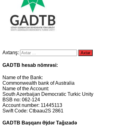
Axtarış:
GADTB hesab nömrəsi:
Name of the Bank:
Commonwealth bank of Australia
Name of the Account:
South Azerbaijan Democratic Turkic Unity
BSB no: 062-124
Account number: 11445113
Swift Code: Ctbaau2S 2861
GADTB Başqanı Əjdər Tağızadə