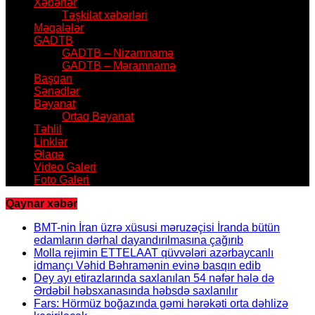
Xəbərlər
Təşkilat xəbərləri
Məqalələr
GADTB
GADTB – Nizamnamə
GADTB – Məramnamə
Başqan
Sənədlər
Bəyanat
Ortaq Bəyanat
Təhlil
Linklər
Əlaqə
Video Galeri
Foto Galeri
Qaynar xəbər
BMT-nin İran üzrə xüsusi məruzəçisi İranda bütün
edamların dərhal dayandırılmasına çağırıb
Molla rejimin ETTELAAT qüvvələri azərbaycanlı
idmançı Vəhid Bəhramənin evinə basqın edib
Dey ayı etirazlarında saxlanılan 54 nəfər hələ də
Ərdəbil həbsxanasında həbsdə saxlanılır
Fars: Hörmüz boğazında gəmi hərəkəti orta dəhlizə