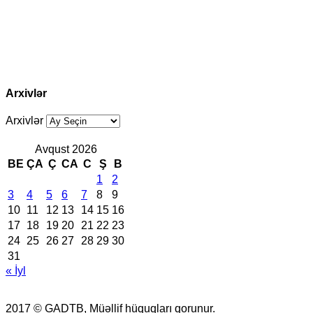
Arxivlər
Arxivlər
Avqust 2026
BE
ÇA
Ç
CA
C
Ş
B
1
2
3
4
5
6
7
8
9
10
11
12
13
14
15
16
17
18
19
20
21
22
23
24
25
26
27
28
29
30
31
« İyl
2017 © GADTB, Müəllif hüquqları qorunur.