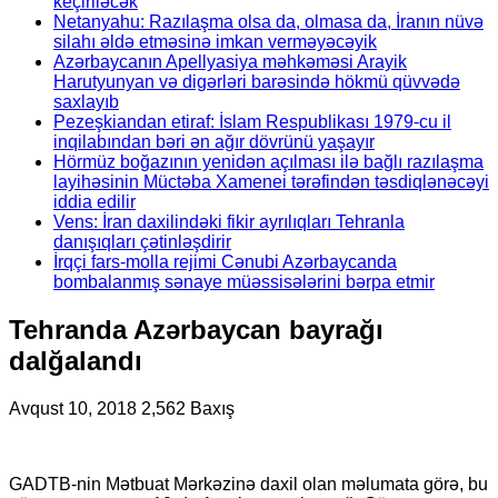
keçiriləcək
Netanyahu: Razılaşma olsa da, olmasa da, İranın nüvə
silahı əldə etməsinə imkan verməyəcəyik
Azərbaycanın Apellyasiya məhkəməsi Arayik
Harutyunyan və digərləri barəsində hökmü qüvvədə
saxlayıb
Pezeşkiandan etiraf: İslam Respublikası 1979-cu il
inqilabından bəri ən ağır dövrünü yaşayır
Hörmüz boğazının yenidən açılması ilə bağlı razılaşma
layihəsinin Müctəba Xamenei tərəfindən təsdiqlənəcəyi
iddia edilir
Vens: İran daxilindəki fikir ayrılıqları Tehranla
danışıqları çətinləşdirir
İrqçi fars-molla rejimi Cənubi Azərbaycanda
bombalanmış sənaye müəssisələrini bərpa etmir
Tehranda Azərbaycan bayrağı
dalğalandı
Avqust 10, 2018
2,562 Baxış
GADTB-nin Mətbuat Mərkəzinə daxil olan məlumata görə, bu