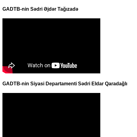
GADTB-nin Sədri Əjdər Tağızadə
GADTB-nin Siyasi Departamenti Sədri Eldar Qaradağlı