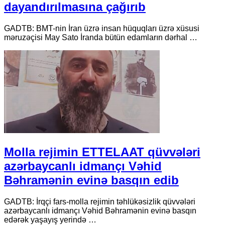
dayandırılmasına çağırıb
GADTB: BMT-nin İran üzrə insan hüquqları üzrə xüsusi
məruzəçisi May Sato İranda bütün edamların dərhal …
Molla rejimin ETTELAAT qüvvələri
azərbaycanlı idmançı Vəhid
Bəhramənin evinə basqın edib
GADTB: İrqçi fars-molla rejimin təhlükəsizlik qüvvələri
azərbaycanlı idmançı Vəhid Bəhramənin evinə basqın
edərək yaşayış yerində …