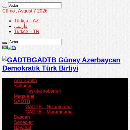
Cümə , Avqust 7 2026
Türkçə – AZ
فارسی
Türkce – TR
GADTB Güney Azərbaycan
Demokratik Türk Birliyi
Ana Səhifə
Xəbərlər
Təşkilat xəbərləri
Məqalələr
GADTB
GADTB – Nizamnamə
GADTB – Məramnamə
Başqan
Sənədlər
Bəyanat