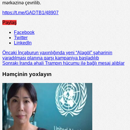
mərkəzinə çevrilib.
https://t.me/GADTB1/48907
Paylaş
Facebook
Twitter
LinkedIn
Öncəki
İnçəburun yaxınlığında yeni “Alagöl” şəhərinin
yaradılması planına qarşı kampaniya başladılıb
Sonrakı
İranda əhali Trampın hücumu ilə bağlı mesaj alıblar
Həmçinin yoxlayın