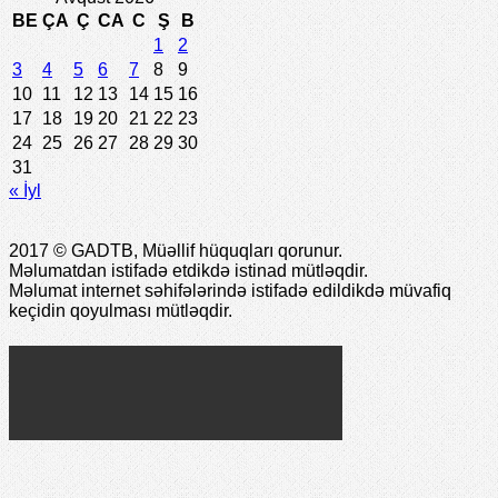
BE
ÇA
Ç
CA
C
Ş
B
1
2
3
4
5
6
7
8
9
10
11
12
13
14
15
16
17
18
19
20
21
22
23
24
25
26
27
28
29
30
31
« İyl
2017 © GADTB, Müəllif hüquqları qorunur.
Məlumatdan istifadə etdikdə istinad mütləqdir.
Məlumat internet səhifələrində istifadə edildikdə müvafiq
keçidin qoyulması mütləqdir.