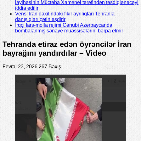
layihəsinin Müctəba Xamenei tərəfindən təsdiqlənəcəyi
iddia edilir
Vens: İran daxilindəki fikir ayrılıqları Tehranla
danışıqları çətinləşdirir
İrqçi fars-molla rejimi Cənubi Azərbaycanda
bombalanmış sənaye müəssisələrini bərpa etmir
Tehranda etiraz edən öyrəncilər İran
bayrağını yandırdılar – Video
Fevral 23, 2026
267 Baxış