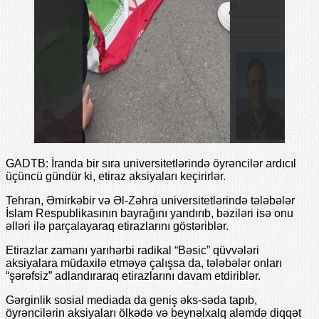
GADTB: İranda bir sıra universitetlərində öyrəncilər ardıcıl
üçüncü gündür ki, etiraz aksiyaları keçirirlər.
Tehran, Əmirkəbir və Əl-Zəhra universitetlərində tələbələr
İslam Respublikasının bayrağını yandırıb, bəziləri isə onu
əlləri ilə parçalayaraq etirazlarını göstəriblər.
Etirazlar zamanı yarıhərbi radikal “Bəsic” qüvvələri
aksiyalara müdaxilə etməyə çalışsa da, tələbələr onları
“şərəfsiz” adlandıraraq etirazlarını davam etdiriblər.
Gərginlik sosial mediada da geniş əks-səda tapıb,
öyrəncilərin aksiyaları ölkədə və beynəlxalq aləmdə diqqət