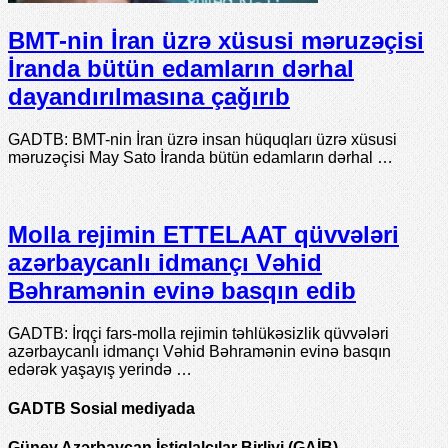
BMT-nin İran üzrə xüsusi məruzəçisi
İranda bütün edamların dərhal
dayandırılmasına çağırıb
GADTB: BMT-nin İran üzrə insan hüquqları üzrə xüsusi
məruzəçisi May Sato İranda bütün edamların dərhal …
Molla rejimin ETTELAAT qüvvələri
azərbaycanlı idmançı Vəhid
Bəhramənin evinə basqın edib
GADTB: İrqçi fars-molla rejimin təhlükəsizlik qüvvələri
azərbaycanlı idmançı Vəhid Bəhramənin evinə basqın
edərək yaşayış yerində …
GADTB Sosial mediyada
Güney Azərbaycan İstiqlalçılar Birliyi (GAİB)