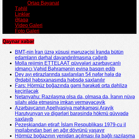
Ortaq Bəyanat
Təhlil
Linklər
Əlaqə
Video Galeri
Foto Galeri
Qaynar xəbər
BMT-nin İran üzrə xüsusi məruzəçisi İranda bütün
edamların dərhal dayandırılmasına çağırıb
Molla rejimin ETTELAAT qüvvələri azərbaycanlı
idmançı Vəhid Bəhramənin evinə basqın edib
Dey ayı etirazlarında saxlanılan 54 nəfər hələ də
Ərdəbil həbsxanasında həbsdə saxlanılır
Fars: Hörmüz boğazında gəmi hərəkəti orta dəhlizə
keçiriləcək
Netanyahu: Razılaşma olsa da, olmasa da, İranın nüvə
silahı əldə etməsinə imkan verməyəcəyik
Azərbaycanın Apellyasiya məhkəməsi Arayik
Harutyunyan və digərləri barəsində hökmü qüvvədə
saxlayıb
Pezeşkiandan etiraf: İslam Respublikası 1979-cu il
inqilabından bəri ən ağır dövrünü yaşayır
Hörmüz boğazının yenidən açılması ilə bağlı razılaşma