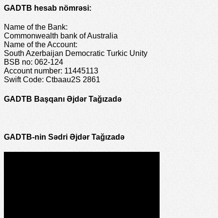
GADTB hesab nömrəsi:
Name of the Bank:
Commonwealth bank of Australia
Name of the Account:
South Azerbaijan Democratic Turkic Unity
BSB no: 062-124
Account number: 11445113
Swift Code: Ctbaau2S 2861
GADTB Başqanı Əjdər Tağızadə
GADTB-nin Sədri Əjdər Tağızadə