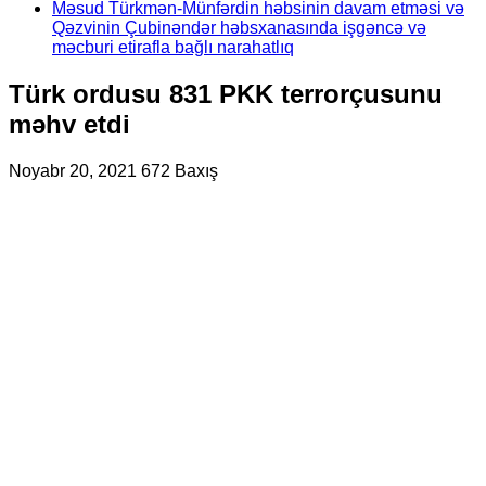
Məsud Türkmən-Münfərdin həbsinin davam etməsi və
Qəzvinin Çubinəndər həbsxanasında işgəncə və
məcburi etirafla bağlı narahatlıq
Türk ordusu 831 PKK terrorçusunu
məhv etdi
Noyabr 20, 2021
672 Baxış