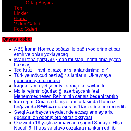
Ortaq Bəyanat
Təhlil
Linklər
Əlaqə
Video Galeri
Foto Galeri
Qaynar xəbər
ABŞ İranın Hörmüz boğazı ilə bağlı vədlərinə etibar
etmir və onları yoxlayacaq
İsrail İrana qarşı ABŞ-dan müstəqil hərbi əməliyyata
hazırlaşır
Ted Kruz: “İranlı etirazçılar silahlandırılmalıdır”
Türkiyə mövcud bəzi ağır silahlarını Ukraynaya
göndərməyə hazırlaşır
İraqda İranın yetişdirdiyi terrorçular saxlanıldı
Molla rejimin oğurladığı azərbaycanlı fəal
Məhəmmədhəsən Rəhiminin cansız bədəni tapılıb
İran rejimi Omanla danışıqların ortasında Hörmüz
boğazında BƏƏ-yə məxsus neft tankerinə hücum edib
Şərqi Azərbaycan əyalətində əczaçıların aylarla
gecikdirilən ödənişlərə etiraz aksiyası
Qəzvində 18 yaşlı azərbaycanlı şagird Şəqayiq Əfşar
Nəcəfi 9 il həbs və əlavə cəzalara məhkum edilib