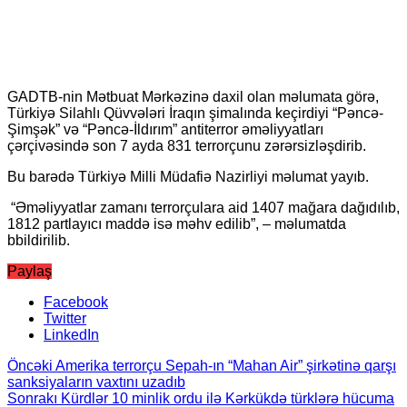
GADTB-nin Mətbuat Mərkəzinə daxil olan məlumata görə,
Türkiyə Silahlı Qüvvələri İraqın şimalında keçirdiyi “Pəncə-
Şimşək” və “Pəncə-İldırım” antiterror əməliyyatları
çərçivəsində son 7 ayda 831 terrorçunu zərərsizləşdirib.
Bu barədə Türkiyə Milli Müdafiə Nazirliyi məlumat yayıb.
“Əməliyyatlar zamanı terrorçulara aid 1407 mağara dağıdılıb,
1812 partlayıcı maddə isə məhv edilib”, – məlumatda
bbildirilib.
Paylaş
Facebook
Twitter
LinkedIn
Öncəki
Amerika terrorçu Sepah-ın “Mahan Air” şirkətinə qarşı
sanksiyaların vaxtını uzadıb
Sonrakı
Kürdlər 10 minlik ordu ilə Kərkükdə türklərə hücuma