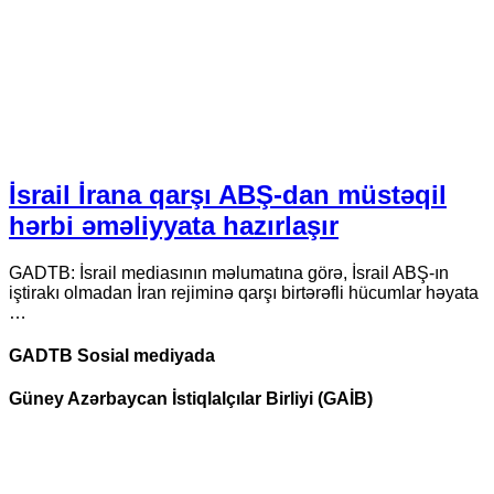
İsrail İrana qarşı ABŞ-dan müstəqil
hərbi əməliyyata hazırlaşır
GADTB: İsrail mediasının məlumatına görə, İsrail ABŞ-ın
iştirakı olmadan İran rejiminə qarşı birtərəfli hücumlar həyata
…
GADTB Sosial mediyada
Güney Azərbaycan İstiqlalçılar Birliyi (GAİB)