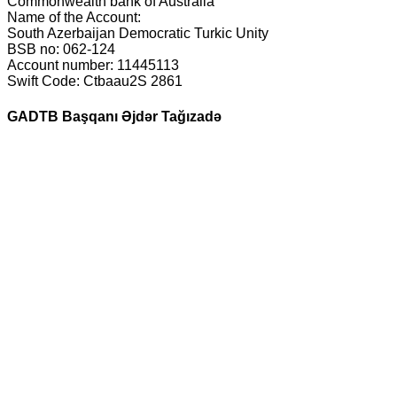
Commonwealth bank of Australia
Name of the Account:
South Azerbaijan Democratic Turkic Unity
BSB no: 062-124
Account number: 11445113
Swift Code: Ctbaau2S 2861
GADTB Başqanı Əjdər Tağızadə