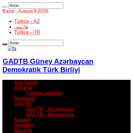
Bazar , Avqust 9 2026
Türkçə – AZ
فارسی
Türkce – TR
GADTB Güney Azərbaycan
Demokratik Türk Birliyi
Ana Səhifə
Xəbərlər
Təşkilat xəbərləri
Məqalələr
GADTB
GADTB – Nizamnamə
GADTB – Məramnamə
Başqan
Sənədlər
Bəyanat