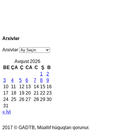
Arxivlər
Arxivlər
Avqust 2026
BE
ÇA
Ç
CA
C
Ş
B
1
2
3
4
5
6
7
8
9
10
11
12
13
14
15
16
17
18
19
20
21
22
23
24
25
26
27
28
29
30
31
« İyl
2017 © GADTB, Müəllif hüquqları qorunur.