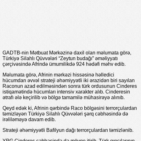
GADTB-nin Mətbuat Mərkəzinə daxil olan məlumata görə,
Türkiyə Silahlı Qüvvələri “Zeytun budağı” əməliyyatı
çərçivəsində Afrində ümumilikdə 924 hədəfi məhv edib.
Məlumata görə, Afrinin mərkəzi hissəsinə həlledici
hücumdan əvvəl strateji əhəmiyyətli iki ərazidən biri sayılan
Raconun azad edilməsindən sonra türk ordusunun Cinderes
istiqamətində hücumları intensiv xarakter alıb. Cinderesin
ətrafı ələ keçirilib və bölgə tamamilə mühasirəyə alınıb.
Qeyd edək ki, Afrinin qərbində Raco bölgəsini terrorçulardan
təmizləyən Türkiyə Silahlı Qüvvələri şərq cəbhəsində də
irəliləməyə davam edib.
Strateji əhəmiyyətli Bafilyun dağı terrorçulardan təmizlənib.
YPG Cinderes cəbhəsində də mövqe itirib. Türk qırıcılarının