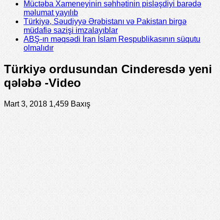
Müctəba Xameneyinin səhhətinin pisləşdiyi barədə
məlumat yayılıb
Türkiyə, Səudiyyə Ərəbistanı və Pakistan birgə
müdafiə sazişi imzalayıblar
ABŞ-ın məqsədi İran İslam Respublikasının süqutu
olmalıdır
Türkiyə ordusundan Cinderesdə yeni
qələbə -Video
Mart 3, 2018
1,459 Baxış