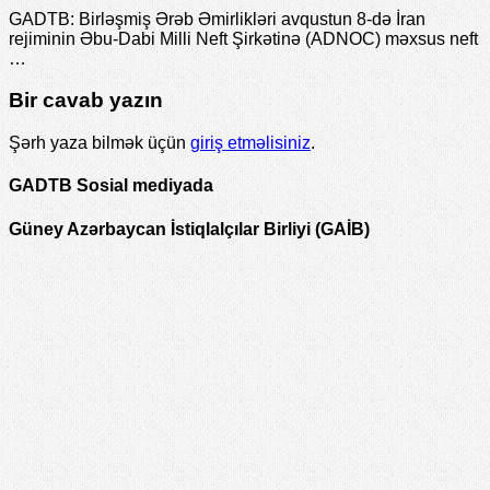
GADTB: Birləşmiş Ərəb Əmirlikləri avqustun 8-də İran
rejiminin Əbu-Dabi Milli Neft Şirkətinə (ADNOC) məxsus neft
…
Bir cavab yazın
Şərh yaza bilmək üçün
giriş etməlisiniz
.
GADTB Sosial mediyada
Güney Azərbaycan İstiqlalçılar Birliyi (GAİB)