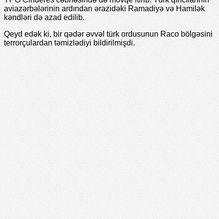
aviazərbələrinin ardından ərazidəki Ramadiyə və Hamilək
kəndləri də azad edilib.
Qeyd edək ki, bir qədər əvvəl türk ordusunun Raco bölgəsini
terrorçulardan təmizlədiyi bildirilmişdi.