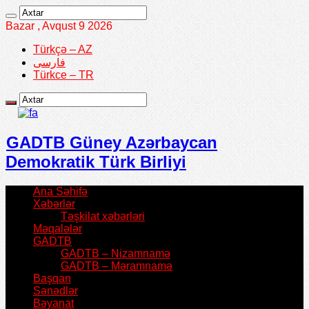
Bazar , Avqust 9 2026
Türkçə – AZ
فارسی
Türkce – TR
GADTB Güney Azərbaycan
Demokratik Türk Birliyi
Ana Səhifə
Xəbərlər
Təşkilat xəbərləri
Məqalələr
GADTB
GADTB – Nizamnamə
GADTB – Məramnamə
Başqan
Sənədlər
Bəyanat