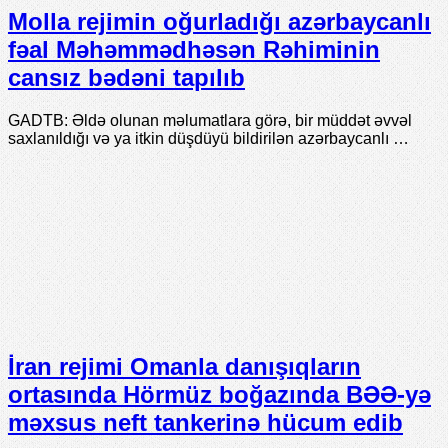
Molla rejimin oğurladığı azərbaycanlı
fəal Məhəmmədhəsən Rəhiminin
cansız bədəni tapılıb
GADTB: Əldə olunan məlumatlara görə, bir müddət əvvəl
saxlanıldığı və ya itkin düşdüyü bildirilən azərbaycanlı …
İran rejimi Omanla danışıqların
ortasında Hörmüz boğazında BƏƏ-yə
məxsus neft tankerinə hücum edib