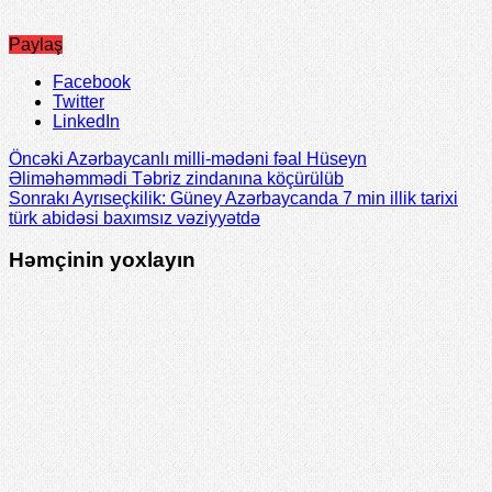
Paylaş
Facebook
Twitter
LinkedIn
Öncəki
Azərbaycanlı milli-mədəni fəal Hüseyn
Əliməhəmmədi Təbriz zindanına köçürülüb
Sonrakı
Ayrıseçkilik: Güney Azərbaycanda 7 min illik tarixi
türk abidəsi baxımsız vəziyyətdə
Həmçinin yoxlayın