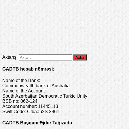
Axtarış:
GADTB hesab nömrəsi:
Name of the Bank:
Commonwealth bank of Australia
Name of the Account:
South Azerbaijan Democratic Turkic Unity
BSB no: 062-124
Account number: 11445113
Swift Code: Ctbaau2S 2861
GADTB Başqanı Əjdər Tağızadə