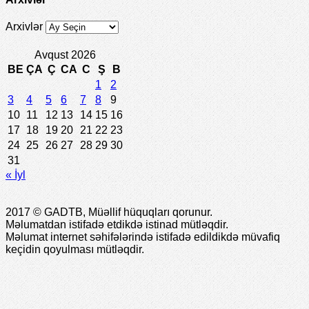
Arxivlər
Avqust 2026
BE
ÇA
Ç
CA
C
Ş
B
1
2
3
4
5
6
7
8
9
10
11
12
13
14
15
16
17
18
19
20
21
22
23
24
25
26
27
28
29
30
31
« İyl
2017 © GADTB, Müəllif hüquqları qorunur.
Məlumatdan istifadə etdikdə istinad mütləqdir.
Məlumat internet səhifələrində istifadə edildikdə müvafiq
keçidin qoyulması mütləqdir.