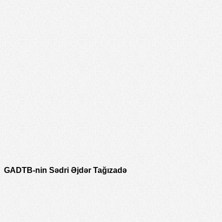
GADTB-nin Sədri Əjdər Tağızadə