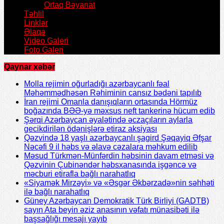
Ortaq Bəyanat
Təhlil
Linklər
Əlaqə
Video Galeri
Foto Galeri
Qaynar xəbər
Molla rejimin oğurladığı azərbaycanlı fəal
Məhəmmədhəsən Rəhiminin cansız bədəni tapılıb
İran rejimi Omanla danışıqların ortasında Hörmüz
boğazında BƏƏ-yə məxsus neft tankerinə hücum edib
Şərqi Azərbaycan əyalətində əczaçıların aylarla
gecikdirilən ödənişlərə etiraz aksiyası
Qəzvində 18 yaşlı azərbaycanlı şagird Şəqayiq Əfşar
Nəcəfi 9 il həbs və əlavə cəzalara məhkum edilib
Məsud Türkmən-Münfərdin həbsinin davam etməsi və
Qəzvinin Çubinəndər həbsxanasında işgəncə və
məcburi etirafla bağlı narahatlıq
«Siyamək Mirzəyi» və «Əsgər Əkbərzadə»nin səhhəti
ilə bağlı narahatlıq
Güney Azərbaycan Demokratik Türk Birliyi (GADTB)
sayın Ata beyin əziz anasının vəfatı münasibəti ilə
başsağlığı mesajı yayıb