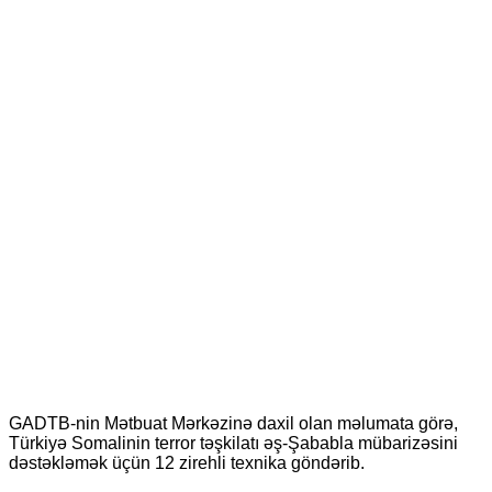
GADTB-nin Mətbuat Mərkəzinə daxil olan məlumata görə,
Türkiyə Somalinin terror təşkilatı əş-Şababla mübarizəsini
dəstəkləmək üçün 12 zirehli texnika göndərib.