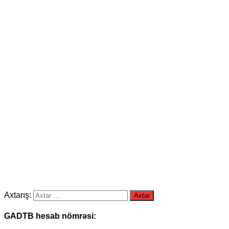
Axtarış:
GADTB hesab nömrəsi: