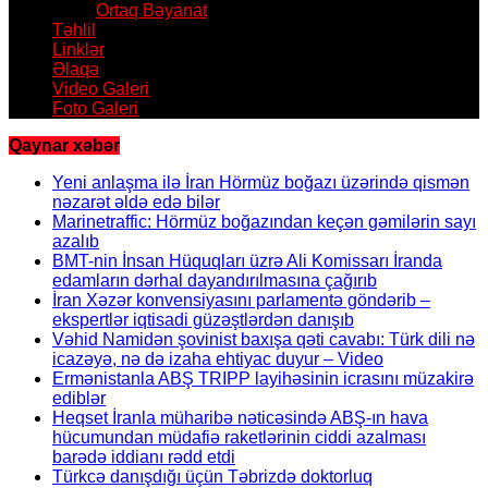
Ortaq Bəyanat
Təhlil
Linklər
Əlaqə
Video Galeri
Foto Galeri
Qaynar xəbər
Yeni anlaşma ilə İran Hörmüz boğazı üzərində qismən
nəzarət əldə edə bilər
Marinetraffic: Hörmüz boğazından keçən gəmilərin sayı
azalıb
BMT-nin İnsan Hüquqları üzrə Ali Komissarı İranda
edamların dərhal dayandırılmasına çağırıb
İran Xəzər konvensiyasını parlamentə göndərib –
ekspertlər iqtisadi güzəştlərdən danışıb
Vəhid Namidən şovinist baxışa qəti cavabı: Türk dili nə
icazəyə, nə də izaha ehtiyac duyur – Video
Ermənistanla ABŞ TRIPP layihəsinin icrasını müzakirə
ediblər
Heqset İranla müharibə nəticəsində ABŞ-ın hava
hücumundan müdafiə raketlərinin ciddi azalması
barədə iddianı rədd etdi
Türkcə danışdığı üçün Təbrizdə doktorluq