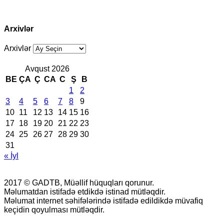
Arxivlər
Arxivlər
Avqust 2026
BE
ÇA
Ç
CA
C
Ş
B
1
2
3
4
5
6
7
8
9
10
11
12
13
14
15
16
17
18
19
20
21
22
23
24
25
26
27
28
29
30
31
« İyl
2017 © GADTB, Müəllif hüquqları qorunur.
Məlumatdan istifadə etdikdə istinad mütləqdir.
Məlumat internet səhifələrində istifadə edildikdə müvafiq
keçidin qoyulması mütləqdir.