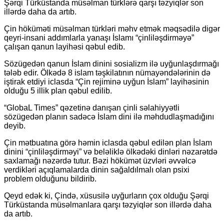
Şərqi Türküstanda müsəlman türklərə qarşı təzyiqlər son
illərdə daha da artıb.
Çin höküməti müsəlman türkləri məhv etmək məqsədilə digər
qeyri-insani addımlarla yanaşı İslamı “çinliləşdirməyə”
çalışan qanun layihəsi qəbul edib.
Sözügedən qanun İslam dinini sosializm ilə uyğunlaşdırmağı
tələb edir. Ölkədə 8 islam təşkilatının nümayəndələrinin də
iştirak etdiyi iclasda “Çin rejiminə uyğun İslam” layihəsinin
olduğu 5 illik plan qəbul edilib.
“GlobaL Times” qəzetinə danışan çinli səlahiyyətli
sözügedən planın sadəcə İslam dini ilə məhdudlaşmadığını
deyib.
Çin mətbuatına görə həmin iclasda qəbul edilən plan İslam
dinini “çinliləşdirməyi” və beləliklə ölkədəki dinləri nəzarətdə
saxlamağı nəzərdə tutur. Bəzi hökümət üzvləri əvvəlcə
verdikləri açıqlamalarda dinin sağaldılmalı olan psixi
problem olduğunu bildirib.
Qeyd edək ki, Çində, xüsusilə uyğurların çox olduğu Şərqi
Türküstanda müsəlmanlara qarşı təzyiqlər son illərdə daha
da artıb.