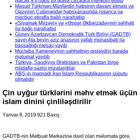
Nəcəfi 9 il həbs və əlavə cəzalara məhkum edilib
Məsud Türkmən-Münfərdin həbsinin davam etməsi və
Qəzvinin Çubinəndər həbsxanasında işgəncə və
məcburi etirafla bağlı narahatlıq
«Siyamək Mirzəyi» və «Əsgər Əkbərzadə»nin səhhəti
ilə bağlı narahatlıq
Güney Azərbaycan Demokratik Türk Birliyi (GADTB)
sayın Ata beyin əziz anasının vəfatı münasibəti ilə
başsağlığı mesajı yayıb
Müctəba Xameneyinin səhhətinin pisləşdiyi barədə
məlumat yayılıb
Türkiyə, Səudiyyə Ərəbistanı və Pakistan birgə
müdafiə sazişi imzalayıblar
ABŞ-ın məqsədi İran İslam Respublikasının süqutu
olmalıdır
Çin uyğur türklərini məhv etmək üçün
islam dinini çinliləşdirilir
Yanvar 8, 2019
921 Baxış
GADTB-nin Mətbuat Mərkəzinə daxil olan məlumata görə,