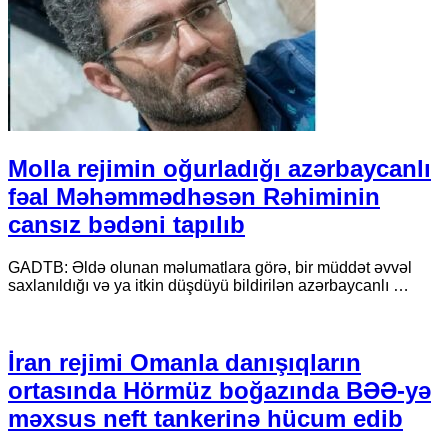
Molla rejimin oğurladığı azərbaycanlı
fəal Məhəmmədhəsən Rəhiminin
cansız bədəni tapılıb
GADTB: Əldə olunan məlumatlara görə, bir müddət əvvəl
saxlanıldığı və ya itkin düşdüyü bildirilən azərbaycanlı …
İran rejimi Omanla danışıqların
ortasında Hörmüz boğazında BƏƏ-yə
məxsus neft tankerinə hücum edib