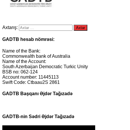
Axtarış:
GADTB hesab nömrəsi:
Name of the Bank:
Commonwealth bank of Australia
Name of the Account:
South Azerbaijan Democratic Turkic Unity
BSB no: 062-124
Account number: 11445113
Swift Code: Ctbaau2S 2861
GADTB Başqanı Əjdər Tağızadə
GADTB-nin Sədri Əjdər Tağızadə