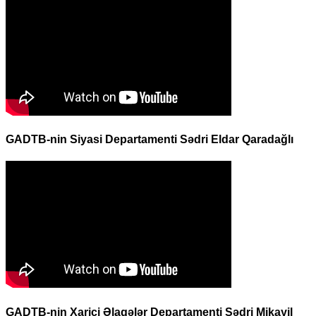
GADTB-nin Siyasi Departamenti Sədri Eldar Qaradağlı
GADTB-nin Xarici Əlaqələr Departamenti Sədri Mikayil