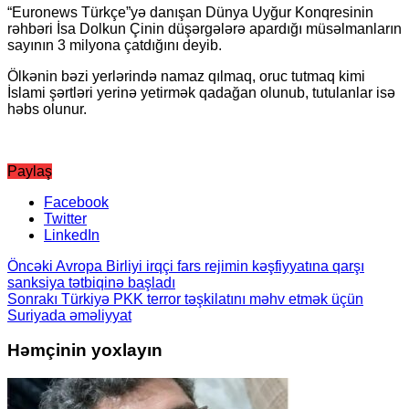
“Euronews Türkçe”yə danışan Dünya Uyğur Konqresinin
rəhbəri İsa Dolkun Çinin düşərgələrə apardığı müsəlmanların
sayının 3 milyona çatdığını deyib.
Ölkənin bəzi yerlərində namaz qılmaq, oruc tutmaq kimi
İslami şərtləri yerinə yetirmək qadağan olunub, tutulanlar isə
həbs olunur.
Paylaş
Facebook
Twitter
LinkedIn
Öncəki
Avropa Birliyi irqçi fars rejimin kəşfiyyatına qarşı
sanksiya tətbiqinə başladı
Sonrakı
Türkiyə PKK terror təşkilatını məhv etmək üçün
Suriyada əməliyyat
Həmçinin yoxlayın