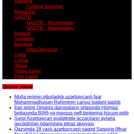
Xəbərlər
Təşkilat xəbərləri
Məqalələr
GADTB
GADTB – Nizamnamə
GADTB – Məramnamə
Başqan
Sənədlər
Bəyanat
Ortaq Bəyanat
Təhlil
Linklər
Əlaqə
Video Galeri
Foto Galeri
Qaynar xəbər
Molla rejimin oğurladığı azərbaycanlı fəal
Məhəmmədhəsən Rəhiminin cansız bədəni tapılıb
İran rejimi Omanla danışıqların ortasında Hörmüz
boğazında BƏƏ-yə məxsus neft tankerinə hücum edib
Şərqi Azərbaycan əyalətində əczaçıların aylarla
gecikdirilən ödənişlərə etiraz aksiyası
Qəzvində 18 yaşlı azərbaycanlı şagird Şəqayiq Əfşar