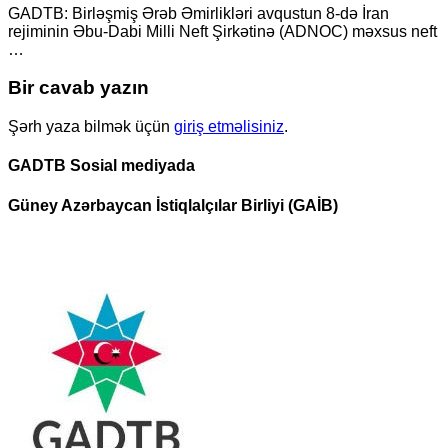
GADTB: Birləşmiş Ərəb Əmirlikləri avqustun 8-də İran
rejiminin Əbu-Dabi Milli Neft Şirkətinə (ADNOC) məxsus neft
…
Bir cavab yazın
Şərh yaza bilmək üçün
giriş etməlisiniz
.
GADTB Sosial mediyada
Güney Azərbaycan İstiqlalçılar Birliyi (GAİB)