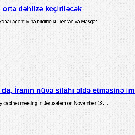
orta dəhlizə keçiriləcək
xəbər agentliyinə bildirib ki, Tehran və Məsqət …
da, İranın nüvə silahı əldə etməsinə i
ly cabinet meeting in Jerusalem on November 19, …