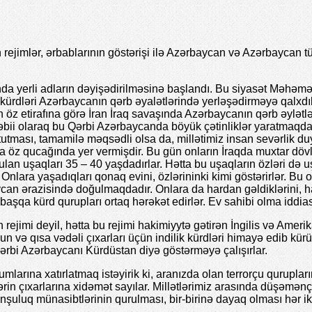
ejimlər, ərbablarının göstərişi ilə Azərbaycan və Azərbaycan türkə
nda yerli adların dəyişədirilməsinə başlandı. Bu siyasət Məhə
n kürdləri Azərbaycanın qərb əyalətlərində yerləşədirməyə qalx
 öz etirafına görə İran İraq savaşında Azərbaycanın qərb əylətləri
əbii olaraq bu Qərbi Azərbaycanda böyük çətinliklər yaratmaqdad
tması, tamamilə məqsədli olsa da, millətimiz insan sevərlik duy
a öz qucağında yer vermişdir. Bu gün onların İraqda muxtar dövlət
lan uşaqları 35 – 40 yaşdadırlar. Hətta bu uşaqların özləri də u
 Onlara yaşadıqları qonaq evini, özlərininki kimi göstərirlər. Bu
an ərazisində doğulmaqdadır. Onlara da hardan gəldiklərini, har
başqa kürd qurupları ortaq hərəkət edirlər. Ev sahibi olma iddia
rejimi deyil, hətta bu rejimi hakimiyytə gətirən İngilis və Amer
n və qısa vədəli çıxarları üçün indilik kürdləri himayə edib kür
ərbi Azərbaycanı Kürdüstan diyə göstərməyə çalışırlar.
mlarına xatırlatmaq istəyirik ki, aranızda olan terrorçu qurupların 
rin çıxarlarına xidəmət sayılar. Millətlərimiz arasında düşəmənçi
qonşuluq münasibtlərinin qurulması, bir-birinə dayaq olması hər iki 