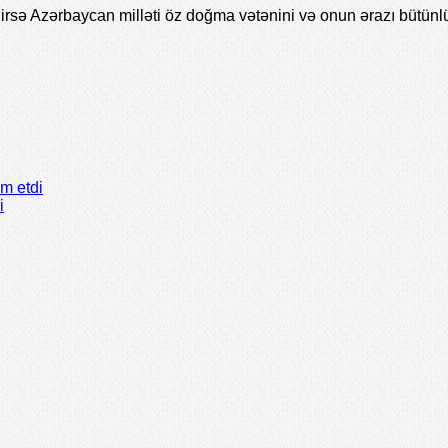
əlirsə Azərbaycan milləti öz doğma vətənini və onun ərazı bütü
m etdi
i