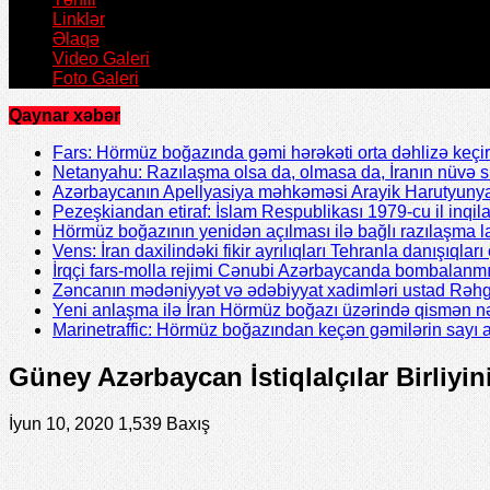
Linklər
Əlaqə
Video Galeri
Foto Galeri
Qaynar xəbər
Fars: Hörmüz boğazında gəmi hərəkəti orta dəhlizə keçir
Netanyahu: Razılaşma olsa da, olmasa da, İranın nüvə 
Azərbaycanın Apellyasiya məhkəməsi Arayik Harutyunya
Pezeşkiandan etiraf: İslam Respublikası 1979-cu il inqil
Hörmüz boğazının yenidən açılması ilə bağlı razılaşma l
Vens: İran daxilindəki fikir ayrılıqları Tehranla danışıqları 
İrqçi fars-molla rejimi Cənubi Azərbaycanda bombalanmı
Zəncanın mədəniyyət və ədəbiyyat xadimləri ustad Rəhgü
Yeni anlaşma ilə İran Hörmüz boğazı üzərində qismən nə
Marinetraffic: Hörmüz boğazından keçən gəmilərin sayı a
Güney Azərbaycan İstiqlalçılar Birliyi
İyun 10, 2020
1,539 Baxış