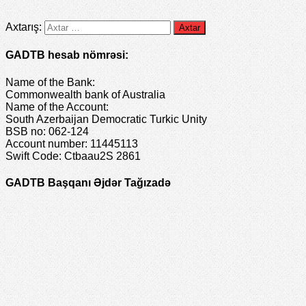
Axtarış:
GADTB hesab nömrəsi:
Name of the Bank:
Commonwealth bank of Australia
Name of the Account:
South Azerbaijan Democratic Turkic Unity
BSB no: 062-124
Account number: 11445113
Swift Code: Ctbaau2S 2861
GADTB Başqanı Əjdər Tağızadə