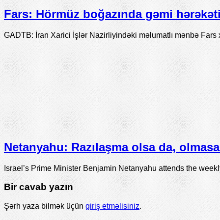
Fars: Hörmüz boğazında gəmi hərəkəti 
GADTB: İran Xarici İşlər Nazirliyindəki məlumatlı mənbə Fars 
Netanyahu: Razılaşma olsa da, olmasa 
Israel’s Prime Minister Benjamin Netanyahu attends the week
Bir cavab yazın
Şərh yaza bilmək üçün
giriş etməlisiniz
.