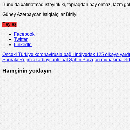
Bunu da xatırlatmaq istəyirik ki, topraqdan pay olmaz, lazm g
Güney Azərbaycan İstiqlalçılar Birliyi
Paylaş
Facebook
Twitter
LinkedIn
Öncəki
Türkiyә koronavirusla bağlı indiyәdәk 125 ölkәyә yardı
Sonrakı
Rejim azərbaycanlı fəal Şahin Bərzgəri mühakimə etd
Həmçinin yoxlayın