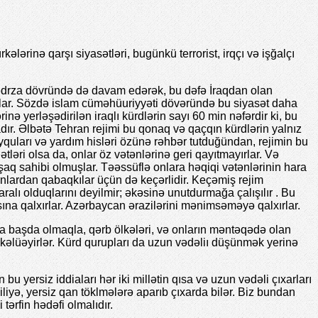
lərinə qarşı siyasətləri, bugünkü terrorist, irqçı və işğalçı
mədrza dövründə də davam edərək, bu dəfə İraqdan olan
dılar. Sözdə islam cüməhüuriyyəti dövəründə bu siyasət daha
nə yerləşədirilən iraqlı kürdlərin sayı 60 min nəfərdir ki, bu
ır. Əlbətə Tehran rejimi bu qonaq və qaçqın kürdlərin yalnız
quları və yardım hisləri özünə rəhbər tutduğündan, rejimin bu
ləri olsa da, onlar öz vətənlərinə geri qayıtmayırlar. Və
şaq sahibi olmuşlar. Təəssüflə onlara həqiqi vətənlərinin hara
 onlardan qabaqkılar üçün də keçərlidir. Keçəmiş rejim
alı olduqlarını deyilmir; əkəsinə unutdurmağa çalışılır . Bu
sına qalxırlar. Azərbaycan ərazilərini mənimsəməyə qalxırlar.
ika başda olmaqla, qərb ölkələri, və onların məntəqədə olan
ükəlüəyirlər. Kürd qurupları da uzun vədəliı düşünmək yerinə
bu yersiz iddiaları hər iki millətin qısa və uzun vədəli çıxarları
liyə, yersiz qan töklmələrə aparıb çıxarda bilər. Biz bundan
tərfin hədəfi olmalıdır.