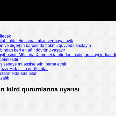
iləcək
silahı əldə etməsinə imkan verməyəcəyik
n və digərləri barəsində hökmü qüvvədə saxlayıb
abından bəri ən ağır dövrünü yaşayır
ayihəsinin Müctəba Xamenei tərəfindən təsdiqlənəcəyi iddia edil
çətinləşdirir
ş sənaye müəssisələrini bərpa etmir
zər Hidəci ilə görüşüblər
zarət əldə edə bilər
zalıb
nin kürd qurumlarına uyarısı