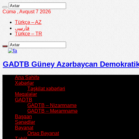
Cümə , Avqust 7 2026
Türkçə – AZ
فارسی
Türkce – TR
GADTB Güney Azərbaycan Demokratik T
Ana Səhifə
Xəbərlər
Təşkilat xəbərləri
Məqalələr
GADTB
GADTB – Nizamnamə
GADTB – Məramnamə
Başqan
Sənədlər
Bəyanat
Ortaq Bəyanat
Təhlil