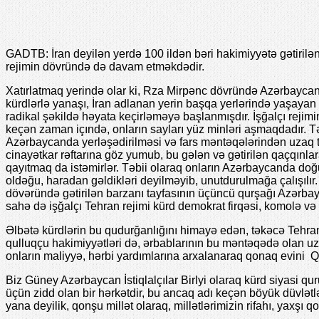
GADTB: İran deyilən yerdə 100 ildən bəri hakimiyyətə gətirilən r
rejimin dövründə də davam etməkdədir.
Xatırlatmaq yerində olar ki, Rza Mirpənc dövründə Azərbayca
kürdlərlə yanaşı, İran adlanan yerin başqa yerlərində yaşaya
radikal şəkildə həyata keçirləməyə başlanmışdır. İşğalçı rejimin
keçən zaman içındə, onların sayları yüz minləri aşmaqdadır. T
Azərbaycanda yerləşədirilməsi və fars məntəqələrindən uzaq tu
cinayətkar rəftarına göz yumub, bu gələn və gətirilən qaçqınlar
qayıtmaq da istəmirlər. Təbii olaraq onların Azərbaycanda doğu
oldəğu, haradan gəldikləri deyilməyib, unutdurulmağa çalışılır.
dövəründə gətirilən barzanı tayfasının üçüncü qurşağı Azərbayc
sahə də işğalçı Tehran rejimi kürd demokrat firqəsi, komolə və 
Əlbətə kürdlərin bu qudurğanlığını himayə edən, təkəcə Tehran 
qulluqçu hakimiyyətləri də, ərbablarının bu məntəqədə olan uzu
onların maliyyə, hərbi yardımlarına arxalanaraq qonaq evini Q
Biz Güney Azərbaycan İstiqlalçılar Birlyi olaraq kürd siyasi quru
üçün zidd olan bir hərkətdir, bu ancaq adı keçən böyük düvlətlə
yana deyilik, qonşu millət olaraq, millətlərimizin rifahı, yaxşı 