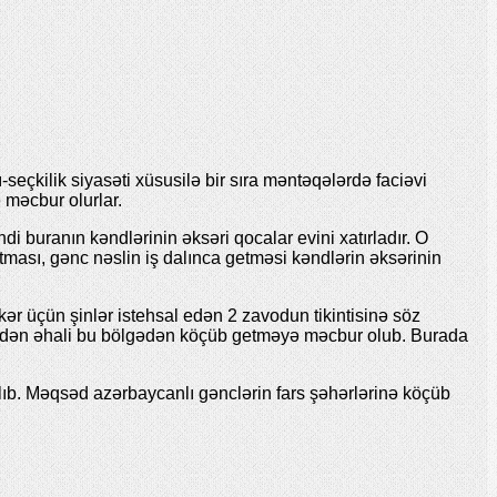
eçkilik siyasəti xüsusilə bir sıra məntəqələrdə faciəvi
ə məcbur olurlar.
di buranın kəndlərinin əksəri qocalar evini xatırladır. O
tması, gənc nəslin iş dalınca getməsi kəndlərin əksərinin
r üçün şinlər istehsal edən 2 zavodun tikintisinə söz
zündən əhali bu bölgədən köçüb getməyə məcbur olub. Burada
lıb. Məqsəd azərbaycanlı gənclərin fars şəhərlərinə köçüb