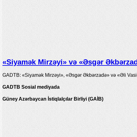
«Siyamək Mirzəyi» və «Əsgər Əkbərzadə
GADTB: «Siyamək Mirzəyi», «Əsgər Əkbərzadə» və «Əli Vasiqi
GADTB Sosial mediyada
Güney Azərbaycan İstiqlalçılar Birliyi (GAİB)