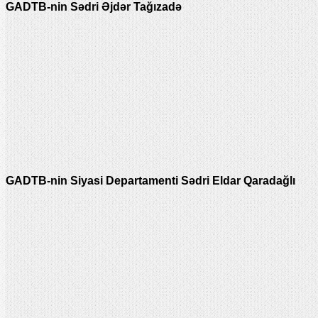
GADTB-nin Sədri Əjdər Tağızadə
GADTB-nin Siyasi Departamenti Sədri Eldar Qaradağlı