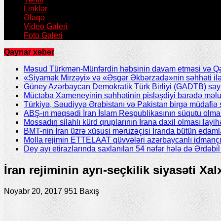
Linklər
Əlaqə
Video Galeri
Foto Galeri
Qaynar xəbər
Məsud Türkmən-Münfərdin həbsinin davam etməsi və Qəzv
«Siyamək Mirzəyi» və «Əsgər Əkbərzadə»nin səhhəti ilə 
Güney Azərbaycan Demokratik Türk Birliyi (GADTB) sayın 
Müctəba Xameneyinin səhhətinin pisləşdiyi barədə məlu
Türkiyə, Səudiyyə Ərəbistanı və Pakistan birgə müdafiə s
ABŞ-ın məqsədi İran İslam Respublikasının süqutu olmal
Mossadın silahlı kürd qruplarının İrana daxil olması layih
BMT-nin İran üzrə xüsusi məruzəçisi İranda bütün edamla
Molla rejimin ETTELAAT qüvvələri azərbaycanlı idmanç
Dey ayı etirazlarında saxlanılan 54 nəfər hələ də Ərdəb
İran rejiminin ayrı-seçkilik siyasəti Xa
Noyabr 20, 2017
951 Baxış