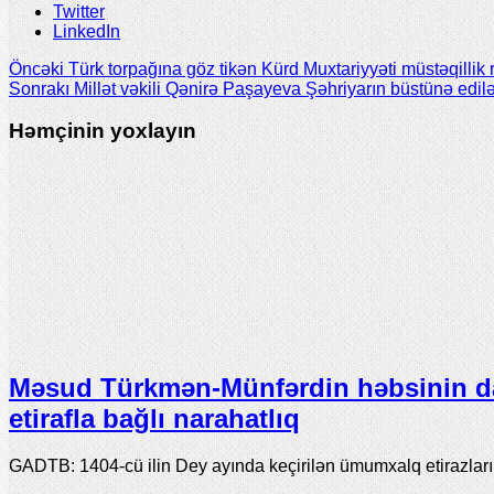
Twitter
LinkedIn
Öncəki
Türk torpağına göz tikən Kürd Muxtariyyəti müstəqillik 
Sonrakı
Millət vəkili Qənirə Paşayeva Şəhriyarın büstünə edi
Həmçinin yoxlayın
Məsud Türkmən-Münfərdin həbsinin d
etirafla bağlı narahatlıq
GADTB: 1404-cü ilin Dey ayında keçirilən ümumxalq etirazlar