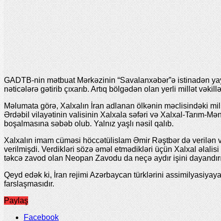
GADTB-nin mətbuat Mərkəzinin “Savalanxəbər”ə istinadən yaydığ
nəticələrə gətirib çıxarıb. Artıq bölgədən olan yerli millət vəki
Məlumata görə, Xalxalın İran adlanan ölkənin məclisindəki millət
Ərdəbil vilayətinin valisinin Xalxala səfəri və Xalxal-Tarım-M
boşalmasına səbəb olub. Yalnız yaşlı nəsil qalıb.
Xalxalın imam cüməsi höccətülislam Əmir Rəştbər də verilən və
verilmişdi. Verdikləri sözə əməl etmədikləri üçün Xalxal əla
təkcə zavod olan Neopan Zavodu da neçə aydır işini dayandır
Qeyd edək ki, İran rejimi Azərbaycan türklərini assimilyasiya
farslaşmasıdır.
Paylaş
Facebook