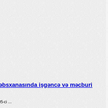
əbsxanasında işgəncə və məcburi
05-ci …