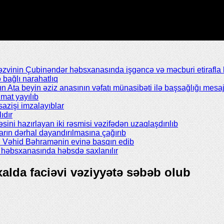
inin Çubinəndər həbsxanasında işgəncə və məcburi etirafla b
bağlı narahatlıq
Ata beyin əziz anasının vəfatı münasibəti ilə başsağlığı mesaj
mat yayılıb
azişi imzalayıblar
ıdır
əsini hazırlayan iki rəsmisi vəzifədən uzaqlaşdırılıb
rın dərhal dayandırılmasına çağırıb
ı Vəhid Bəhramənin evinə basqın edib
il həbsxanasında həbsdə saxlanılır
lxalda faciəvi vəziyyətə səbəb olub