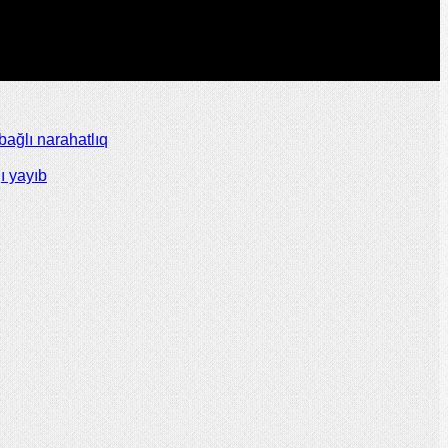
ağlı narahatlıq
ı yayıb