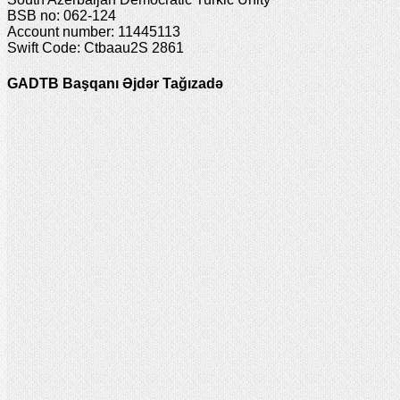
BSB no: 062-124
Account number: 11445113
Swift Code: Ctbaau2S 2861
GADTB Başqanı Əjdər Tağızadə