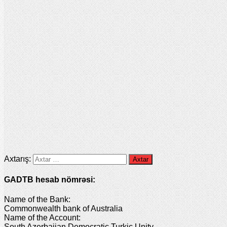
Axtarış:
GADTB hesab nömrəsi:
Name of the Bank:
Commonwealth bank of Australia
Name of the Account:
South Azerbaijan Democratic Turkic Unity