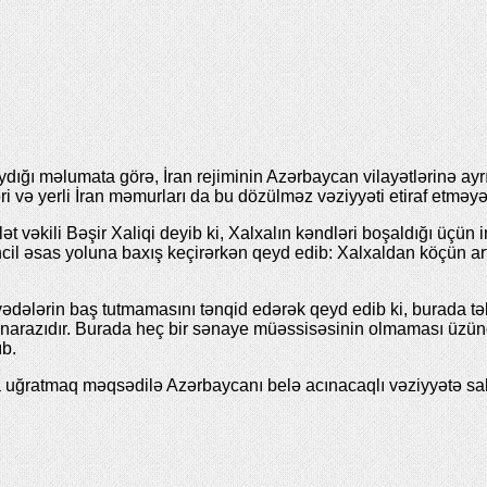
ı məlumata görə, İran rejiminin Azərbaycan vilayətlərinə ayrı-s
lləri və yerli İran məmurları da bu dözülməz vəziyyəti etiraf etməy
 vəkili Bəşir Xaliqi deyib ki, Xalxalın kəndləri boşaldığı üçün in
əncil əsas yoluna baxış keçirərkən qeyd edib: Xalxaldan köçün ar
dələrin baş tutmamasını tənqid edərək qeyd edib ki, burada təkə
lisi narazıdır. Burada heç bir sənaye müəssisəsinin olmaması ü
ıb.
ya uğratmaq məqsədilə Azərbaycanı belə acınacaqlı vəziyyətə sa