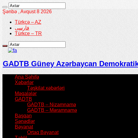
Şənbə , Avqust 8 2026
Türkçə – AZ
فارسی
Türkce – TR
GADTB Güney Azərbaycan Demokratik T
Ana Səhifə
Xəbərlər
Təşkilat xəbərləri
Məqalələr
GADTB
GADTB – Nizamnamə
GADTB – Məramnamə
Başqan
Sənədlər
Bəyanat
Ortaq Bəyanat
Təhlil