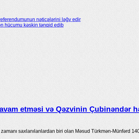
referendumunun nəticələrini ləğv edir
lən hücumu kəskin tənqid edib
avam etməsi və Qəzvinin Çubinəndər h
ı zamanı saxlanılanlardan biri olan Məsud Türkmən-Münfərd 14