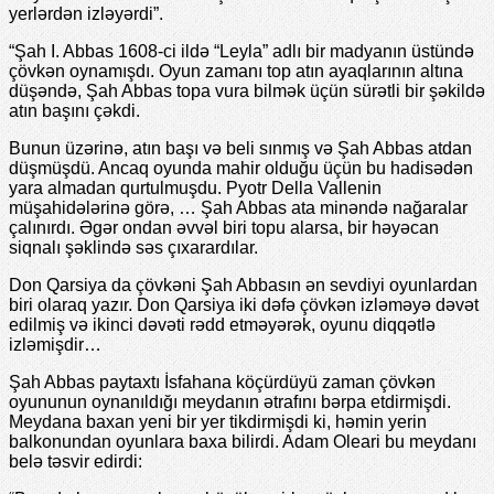
yerlərdən izləyərdi”.
“Şah I. Abbas 1608-ci ildə “Leyla” adlı bir madyanın üstündə
çövkən oynamışdı. Oyun zamanı top atın ayaqlarının altına
düşəndə, Şah Abbas topa vura bilmək üçün sürətli bir şəkildə
atın başını çəkdi.
Bunun üzərinə, atın başı və beli sınmış və Şah Abbas atdan
düşmüşdü. Ancaq oyunda mahir olduğu üçün bu hadisədən
yara almadan qurtulmuşdu. Pyotr Della Vallenin
müşahidələrinə görə, … Şah Abbas ata minəndə nağaralar
çalınırdı. Əgər ondan əvvəl biri topu alarsa, bir həyəcan
siqnalı şəklində səs çıxarardılar.
Don Qarsiya da çövkəni Şah Abbasın ən sevdiyi oyunlardan
biri olaraq yazır. Don Qarsiya iki dəfə çövkən izləməyə dəvət
edilmiş və ikinci dəvəti rədd etməyərək, oyunu diqqətlə
izləmişdir…
Şah Abbas paytaxtı İsfahana köçürdüyü zaman çövkən
oyununun oynanıldığı meydanın ətrafını bərpa etdirmişdi.
Meydana baxan yeni bir yer tikdirmişdi ki, həmin yerin
balkonundan oyunlara baxa bilirdi. Adam Oleari bu meydanı
belə təsvir edirdi: