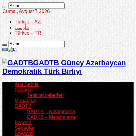
Cümə , Avqust 7 2026
Türkçə – AZ
فارسی
Türkce – TR
GADTB Güney Azərbaycan
Demokratik Türk Birliyi
Ana Səhifə
Xəbərlər
Təşkilat xəbərləri
Məqalələr
GADTB
GADTB – Nizamnamə
GADTB – Məramnamə
Başqan
Sənədlər
Bəyanat