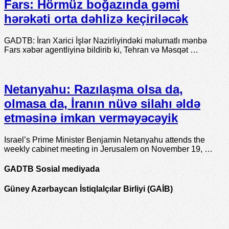
Fars: Hörmüz boğazında gəmi
hərəkəti orta dəhlizə keçiriləcək
GADTB: İran Xarici İşlər Nazirliyindəki məlumatlı mənbə
Fars xəbər agentliyinə bildirib ki, Tehran və Məsqət …
Netanyahu: Razılaşma olsa da,
olmasa da, İranın nüvə silahı əldə
etməsinə imkan verməyəcəyik
Israel’s Prime Minister Benjamin Netanyahu attends the
weekly cabinet meeting in Jerusalem on November 19, …
GADTB Sosial mediyada
Güney Azərbaycan İstiqlalçılar Birliyi (GAİB)