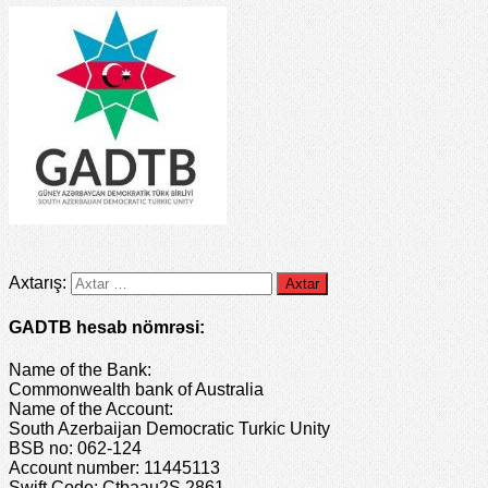
Axtarış:
GADTB hesab nömrəsi:
Name of the Bank:
Commonwealth bank of Australia
Name of the Account:
South Azerbaijan Democratic Turkic Unity
BSB no: 062-124
Account number: 11445113
Swift Code: Ctbaau2S 2861