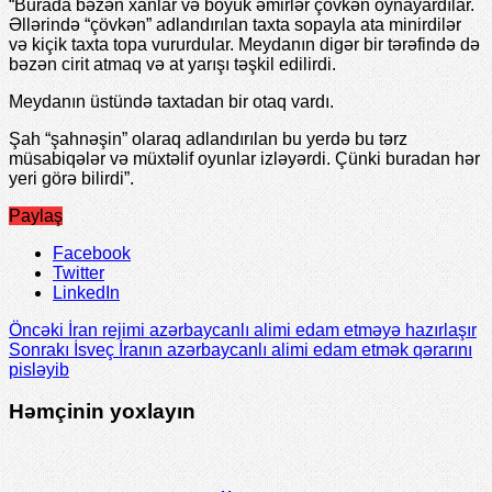
“Burada bəzən xanlar və böyük əmirlər çövkən oynayardılar.
Əllərində “çövkən” adlandırılan taxta sopayla ata minirdilər
və kiçik taxta topa vururdular. Meydanın digər bir tərəfində də
bəzən cirit atmaq və at yarışı təşkil edilirdi.
Meydanın üstündə taxtadan bir otaq vardı.
Şah “şahnəşin” olaraq adlandırılan bu yerdə bu tərz
müsabiqələr və müxtəlif oyunlar izləyərdi. Çünki buradan hər
yeri görə bilirdi”.
Paylaş
Facebook
Twitter
LinkedIn
Öncəki
İran rejimi azərbaycanlı alimi edam etməyə hazırlaşır
Sonrakı
İsveç İranın azərbaycanlı alimi edam etmək qərarını
pisləyib
Həmçinin yoxlayın