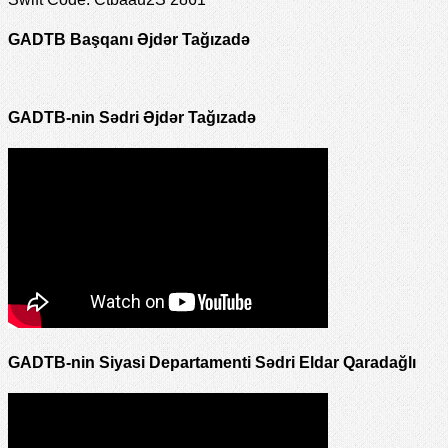
GADTB Başqanı Əjdər Tağızadə
GADTB-nin Sədri Əjdər Tağızadə
GADTB-nin Siyasi Departamenti Sədri Eldar Qaradağlı