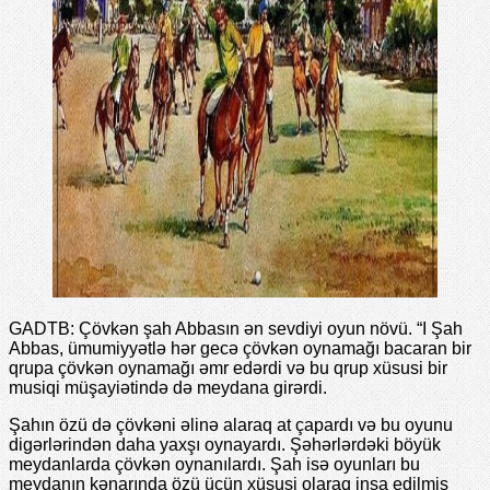
GADTB: Çövkən şah Abbasın ən sevdiyi oyun növü. “I Şah
Abbas, ümumiyyətlə hər gecə çövkən oynamağı bacaran bir
qrupa çövkən oynamağı əmr edərdi və bu qrup xüsusi bir
musiqi müşayiətində də meydana girərdi.
Şahın özü də çövkəni əlinə alaraq at çapardı və bu oyunu
digərlərindən daha yaxşı oynayardı. Şəhərlərdəki böyük
meydanlarda çövkən oynanılardı. Şah isə oyunları bu
meydanın kənarında özü üçün xüsusi olaraq inşa edilmiş