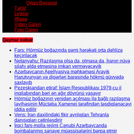
Ortaq Bəyanat
Təhlil
Linklər
Əlaqə
Video Galeri
Foto Galeri
Qaynar xəbər
Fars: Hörmüz boğazında gəmi hərəkəti orta dəhlizə
keçiriləcək
Netanyahu: Razılaşma olsa da, olmasa da, İranın nüvə
silahı əldə etməsinə imkan verməyəcəyik
Azərbaycanın Apellyasiya məhkəməsi Arayik
Harutyunyan və digərləri barəsində hökmü qüvvədə
saxlayıb
Pezeşkiandan etiraf: İslam Respublikası 1979-cu il
inqilabından bəri ən ağır dövrünü yaşayır
Hörmüz boğazının yenidən açılması ilə bağlı razılaşma
layihəsinin Müctəba Xamenei tərəfindən təsdiqlənəcəyi
iddia edilir
Vens: İran daxilindəki fikir ayrılıqları Tehranla
danışıqları çətinləşdirir
İrqçi fars-molla rejimi Cənubi Azərbaycanda
bombalanmış sənaye müəssisələrini bərpa etmir