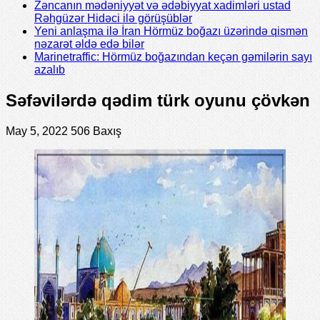
Zəncanın mədəniyyət və ədəbiyyat xadimləri ustad
Rəhgüzər Hidəci ilə görüşüblər
Yeni anlaşma ilə İran Hörmüz boğazı üzərində qismən
nəzarət əldə edə bilər
Marinetraffic: Hörmüz boğazından keçən gəmilərin sayı
azalıb
Səfəvilərdə qədim türk oyunu çövkən
May 5, 2022
506 Baxış